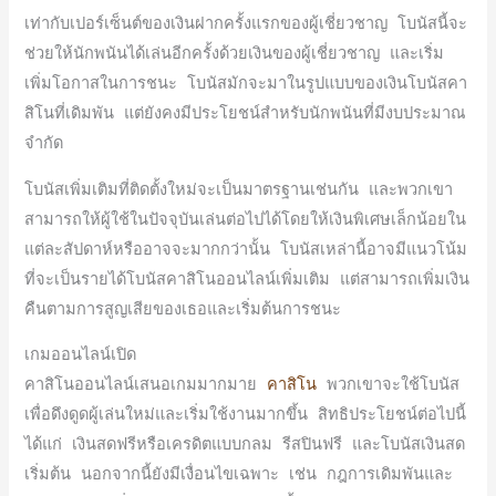
เท่ากับเปอร์เซ็นต์ของเงินฝากครั้งแรกของผู้เชี่ยวชาญ โบนัสนี้จะ
ช่วยให้นักพนันได้เล่นอีกครั้งด้วยเงินของผู้เชี่ยวชาญ และเริ่ม
เพิ่มโอกาสในการชนะ โบนัสมักจะมาในรูปแบบของเงินโบนัสคา
สิโนที่เดิมพัน แต่ยังคงมีประโยชน์สำหรับนักพนันที่มีงบประมาณ
จำกัด
โบนัสเพิ่มเติมที่ติดตั้งใหม่จะเป็นมาตรฐานเช่นกัน และพวกเขา
สามารถให้ผู้ใช้ในปัจจุบันเล่นต่อไปได้โดยให้เงินพิเศษเล็กน้อยใน
แต่ละสัปดาห์หรืออาจจะมากกว่านั้น โบนัสเหล่านี้อาจมีแนวโน้ม
ที่จะเป็นรายได้โบนัสคาสิโนออนไลน์เพิ่มเติม แต่สามารถเพิ่มเงิน
คืนตามการสูญเสียของเธอและเริ่มต้นการชนะ
เกมออนไลน์เปิด
คาสิโนออนไลน์เสนอเกมมากมาย
คาสิโน
พวกเขาจะใช้โบนัส
เพื่อดึงดูดผู้เล่นใหม่และเริ่มใช้งานมากขึ้น สิทธิประโยชน์ต่อไปนี้
ได้แก่ เงินสดฟรีหรือเครดิตแบบกลม รีสปินฟรี และโบนัสเงินสด
เริ่มต้น นอกจากนี้ยังมีเงื่อนไขเฉพาะ เช่น กฎการเดิมพันและ