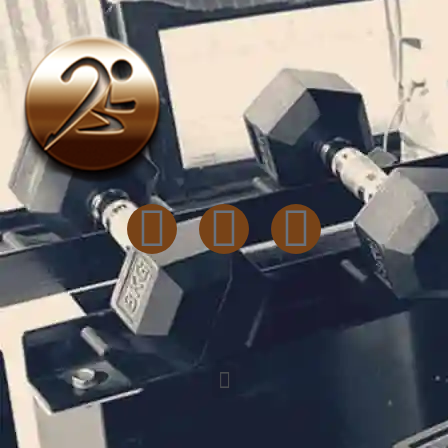
I
T
L
n
i
i
s
k
n
t
t
k
Menu
a
o
e