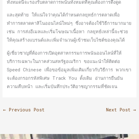
ทั้งหมดนี้จะรองรับตลาดการพนันทั้งหมดที่คุณต้องการดึงดูด
และสุดท้าย ให้แน่ใจว่าคุณได้กำหนดกลยุทธ์การตลาดเพื่อ
ทำการตลาดคาสิโนออนไลน์ใหม่ๆ ซึ่งอาจต้องใช้วิธีการมากมาย
เช่น การส่งอีเมลและเริ่มโฆษณาเนื้อหา กลยุทธ์เหล่านี้จะช่วย
ให้คุณสร้างแบรนด์และเพิ่มจำนวนผู้เข้าชมเว็บไซต์ของคุณได้
ผู้เชี่ยวชาญที่ต้องการเปิดอุตสาหกรรมการพนันออนไลน์ที่ให้
บริการเฉพาะในภาคส่วนสหรัฐอเมริกา ขอแนะนำให้ติดต่อ
Speed ​​Chinese เพื่อขอข้อมูลเพิ่มเติมเกี่ยวกับวิธีการ พวกเขา
จะต้องกรอกรหัสพิเศษ Track You ดั้งเดิม อ่านการยืนยัน
ความคืบหน้า และเริ่มบันทึกประวัติอาชญากรรมที่ชัดเจน
←
Previous Post
Next Post
→