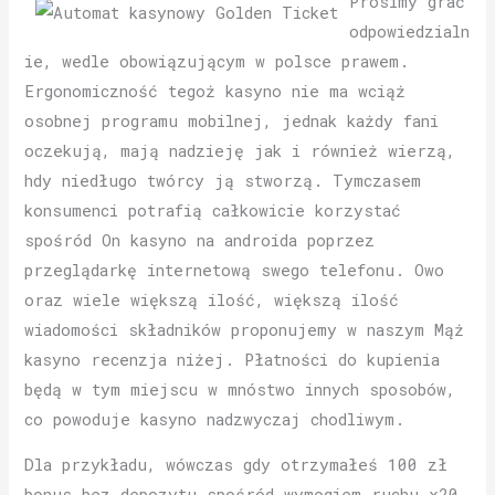
Prosimy grać
odpowiedzialn
ie, wedle obowiązującym w polsce prawem.
Ergonomiczność tegoż kasyno nie ma wciąż
osobnej programu mobilnej, jednak każdy fani
oczekują, mają nadzieję jak i również wierzą,
hdy niedługo twórcy ją stworzą. Tymczasem
konsumenci potrafią całkowicie korzystać
spośród On kasyno na androida poprzez
przeglądarkę internetową swego telefonu. Owo
oraz wiele większą ilość, większą ilość
wiadomości składników proponujemy w naszym Mąż
kasyno recenzja niżej. Płatności do kupienia
będą w tym miejscu w mnóstwo innych sposobów,
co powoduje kasyno nadzwyczaj chodliwym.
Dla przykładu, wówczas gdy otrzymałeś 100 zł
bonus bez depozytu spośród wymogiem ruchu x20,