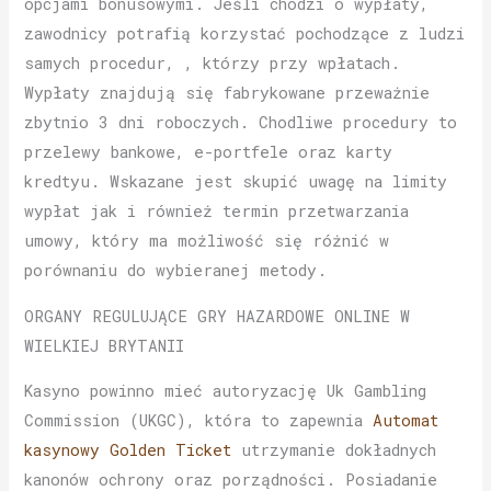
opcjami bonusowymi. Jeśli chodzi o wypłaty,
zawodnicy potrafią korzystać pochodzące z ludzi
samych procedur, , którzy przy wpłatach.
Wypłaty znajdują się fabrykowane przeważnie
zbytnio 3 dni roboczych. Chodliwe procedury to
przelewy bankowe, e-portfele oraz karty
kredtyu. Wskazane jest skupić uwagę na limity
wypłat jak i również termin przetwarzania
umowy, który ma możliwość się różnić w
porównaniu do wybieranej metody.
ORGANY REGULUJĄCE GRY HAZARDOWE ONLINE W
WIELKIEJ BRYTANII
Kasyno powinno mieć autoryzację Uk Gambling
Commission (UKGC), która to zapewnia
Automat
kasynowy Golden Ticket
utrzymanie dokładnych
kanonów ochrony oraz porządności. Posiadanie