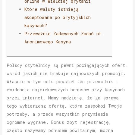
online w Wielkiej brytanii
Które waluty istnieją
akceptowane po brytyjskich
kasynach?
Przeważnie Zadawanych Zadań nt.
Anonimowego Kasyna
Polscy czytelnicy są pewni pociągających ofert,
wśród jakich nie brakuje najnowszych promocji.
Właśnie w tym celu powstał ten przewodnik i
ewidencja najciekawszych bonusów przy kasynach
przez internet. Mamy nadzieję, że za sprawą
tego wybierzesz ofertę, która zaspokoi Twoje
potrzeby, a przede wszystkim przyniesie
ogromne wygrane.
Bonus zbyt rejestrację,
często nazywamy bonusem powitalnym, można