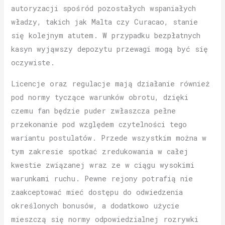
autoryzacji spośród pozostałych wspaniałych
władzy, takich jak Malta czy Curacao, stanie
się kolejnym atutem. W przypadku bezpłatnych
kasyn wyjąwszy depozytu przewagi mogą być się
oczywiste.
Licencje oraz regulacje mają działanie również
pod normy tyczące warunków obrotu, dzięki
czemu fan będzie puder zwłaszcza pełne
przekonanie pod względem czytelności tego
wariantu postulatów. Przede wszystkim można w
tym zakresie spotkać zredukowania w całej
kwestie związanej wraz ze w ciągu wysokimi
warunkami ruchu. Pewne rejony potrafią nie
zaakceptować mieć dostępu do odwiedzenia
określonych bonusów, a dodatkowo użycie
mieszczą się normy odpowiedzialnej rozrywki