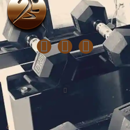
I
T
L
n
i
i
s
k
n
t
t
k
Menu
a
o
e
g
k
d