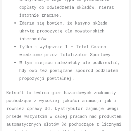
dopłaty do odwiedzenia składów, nieraz
istotnie znaczne.
Zdarza się bowiem, że kasyno składa
ukrytą propozycję dla nowatorskich
internautów.
Tylko i wyłącznie 1 – Total Casino
wiedzione przez Totalizator Sportowy.
W tym miejscu należałoby ale podkreślić,
hdy owo też powiązane spośród podziałem
propozycji powitalnej.
Betsoft to twórca gier hazardowych znakomity
pochodzące z wysokiej jakości animacji jak i
również oprawy 3d. Dystrybutor zajmuje uwagi
przede wszystkim w całej pracach nad produktem
automatycznych slotów 3d pochodzące z licznymi