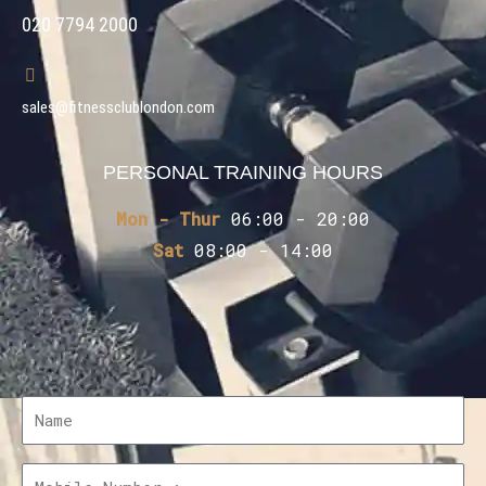
r
i
020 7794 2000
a
n
m
sales@fitnessclublondon.com
PERSONAL TRAINING HOURS
Mon - Thur
06:00 - 20:00
Sat
08:00 - 14:00