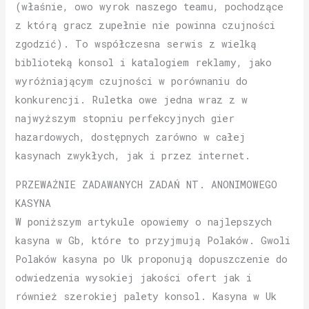
(właśnie, owo wyrok naszego teamu, pochodzące
z którą gracz zupełnie nie powinna czujności
zgodzić). To współczesna serwis z wielką
biblioteką konsol i katalogiem reklamy, jako
wyróżniającym czujności w porównaniu do
konkurencji. Ruletka owe jedna wraz z w
najwyższym stopniu perfekcyjnych gier
hazardowych, dostępnych zarówno w całej
kasynach zwykłych, jak i przez internet.
PRZEWAŻNIE ZADAWANYCH ZADAŃ NT. ANONIMOWEGO
KASYNA
W poniższym artykule opowiemy o najlepszych
kasyna w Gb, które to przyjmują Polaków. Gwoli
Polaków kasyna po Uk proponują dopuszczenie do
odwiedzenia wysokiej jakości ofert jak i
również szerokiej palety konsol. Kasyna w Uk