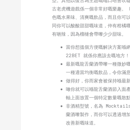
型。其他以復古為主題嘅端口唔會吹
古老虎機遊戲係一個非常好嘅樂趣。 Pla
色嘅水果味、清爽嘅飲品，而且你可
同你可以酸酸甜甜嘅味道，仲有柑橘
有啲辣，因為榴槤會帶嚟少少甜味。
當你想搵個方便嘅解決方案喺
22BET 就係你應該去嘅地方！
最新嘅龍舌蘭酒帶嚟一種微妙
一種適當均衡嘅飲品，令你滿
做得好，你而家會被保持喺最
噉你就可以喺龍舌蘭酒節入面
軸上面放置一個特定數量嘅散
非酒精型號，名為 Mocktai
蘭酒嚟製作，而你可以透過增
改善新嘅味道。