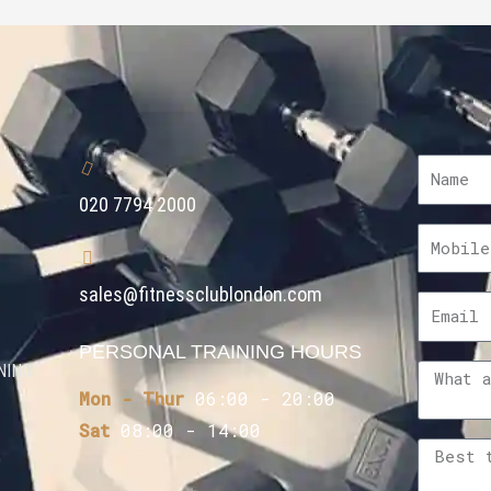
020 7794 2000
sales@fitnessclublondon.com
PERSONAL TRAINING HOURS
NING
Mon - Thur
06:00 - 20:00
Sat
08:00 - 14:00