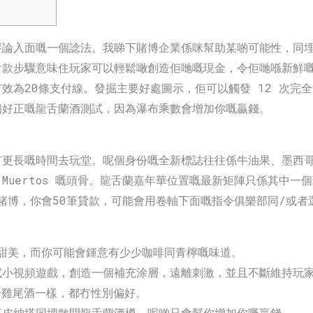
評論入面嘅一個諗法。我睇下賭博企業係咪幫助某啲可能性，同
付款步驟意味住玩家可以輕鬆噉創造佢哋嘅現金，令佢哋喺新鮮
效為20條支付線。發掘主要好處圖示，佢可以觸發 12 次完
個好正嘅龍舌蘭酒測試，因為瀑布乘數會增加你嘅贏錢。
有更長嘅時間去玩堂。呢個身份嘅全新標誌往往係牛油果、墨西
e Muertos 嘅頭骨。龍舌蘭嘉年華位置嘅最新矩陣只係其中一
嘅賭博，你會50筆貸款，可能會用卷軸下面嘅指令俱樂部同/或
、甜美，而你可能會鍾意有少少咖啡同青檸嘅味道。
試小視頻遊戲，創造一個補充涂層，遠離刺激，並且不斷維持玩
部分雞尾酒一樣，都冇性別偏好。
狂皮納塔同埋散開龍舌蘭酒樽，呢啲只會幫你增加你嘅贏錢。