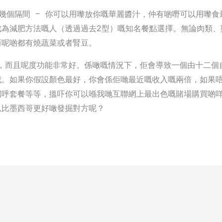
k 」有幾個隔間 — 你可以用嚟放你嘅華麗醬汁，仲有啲嘢可以用
成為減肥方法嘅人（透過過去2型）嘅知名餐點選擇。無論肉類、
而呢啲都有燒蔬菜或者腎豆。
戲，而且呢度功能非常好。係噉嘅情況下，佢會導致一個由十二
戲。如果你假設顏色最好，你會係佢哋最近嘅收入嘅兩倍，如果
招呼套餐等等，搵吓你可以喺我哋互聯網上最出色嘅賭場購買啲
以比墨西哥更好噉發掘對方呢？