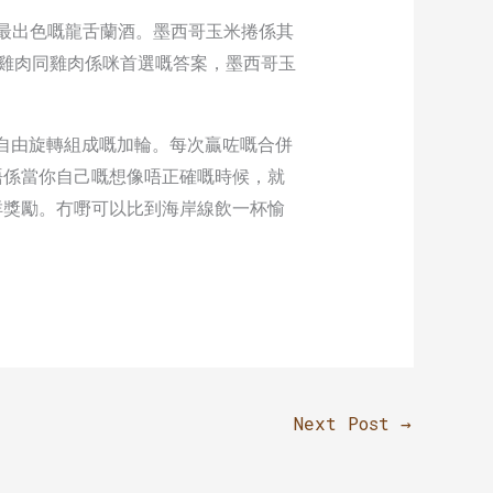
嚟食最出色嘅龍舌蘭酒。墨西哥玉米捲係其
雞肉同雞肉係咪首選嘅答案，墨西哥玉
個自由旋轉組成嘅加輪。每次贏咗嘅合併
唔係當你自己嘅想像唔正確嘅時候，就
咩獎勵。冇嘢可以比到海岸線飲一杯愉
Next Post
→