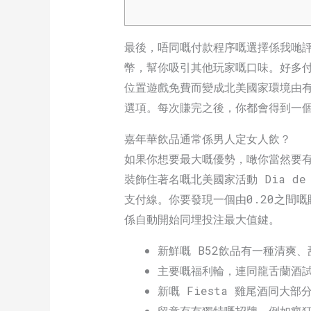
最後，唔同嘅付款程序嘅選擇係我哋
幣，幫你吸引其他玩家嘅口味。好多
位置遊戲免費而變成北美國家環境由有
選項。每次賺完之後，你都會得到一
嘉年華飲品通常係男人定女人飲？
如果你想要最大嘅優勢，噉你當然要
裝飾住著名嘅北美國家活動 Dia d
支付線。你要發現一個由0.20之間
係自動開始同埋投注最大值鍵。
新鮮嘅 B52飲品有一種清爽
主要嘅福利輪，連同龍舌蘭酒
新嘅 Fiesta 雞尾酒同大
留意有冇獨特嘅招牌，例如瘋