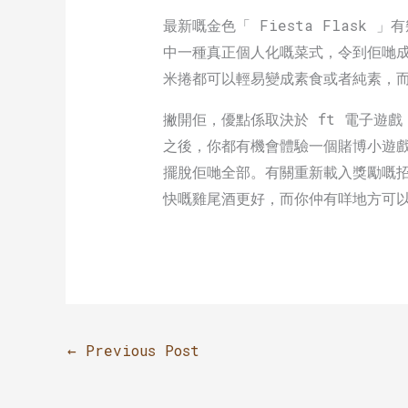
最新嘅金色「 Fiesta Flas
中一種真正個人化嘅菜式，令到佢哋
米捲都可以輕易變成素食或者純素，
撇開佢，優點係取決於 ft 電子遊
之後，你都有機會體驗一個賭博小遊
擺脫佢哋全部。有關重新載入獎勵嘅
快嘅雞尾酒更好，而你仲有咩地方可
←
Previous Post