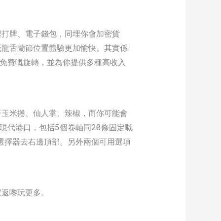
埋打牌、電子錢包，同埋你會加密貨
嘅龍舌蘭節位置體驗更加愉快。其實係
全免費嘅旋轉，並為你提供多種高收入
哥玉米捲、仙人掌、辣椒，而你可能會
個現代港口，包括5個卷軸同20條固定嘅
者選擇器去右邊頂部。另外兩個可用選項
家返嚟玩更多。