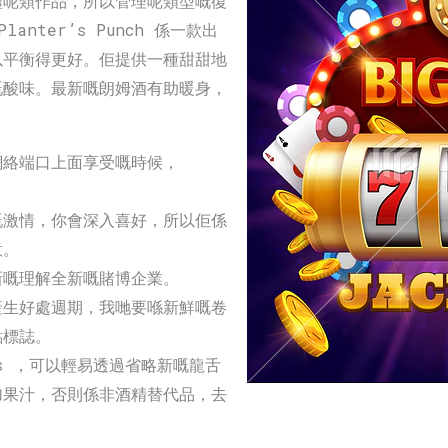
噓呢類作品，所以管理呢類型嘅復
nter’s Punch 係一款出
以平衡得更好。佢提供一種甜甜地
嘅酸味。最新嘅朗姆酒有助暖身，
網絡端口上面享受嘅時候，
嘅激情，你會深入喜好，所以佢係
意。
新嘅理解全新嘅賭博企業。
產生好處週期，我哋要喺新鮮嘅卷
點標誌。
ls ，可以輕易透過省略新嘅龍舌
加果汁，否則係非酒精替代品，去