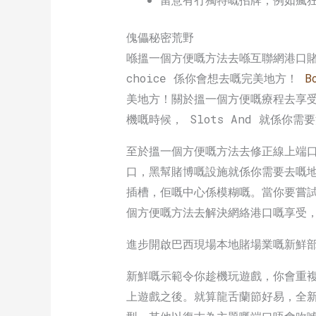
傀儡秘密荒野
喺搵一個方便嘅方法去喺互聯網港口賭
choice 係你會想去嘅完美地方！
B
美地方！關於搵一個方便嘅療程去享受
機嘅時候， Slots And 就係
至於搵一個方便嘅方法去修正線上端口嘅
口，黑幫賭博嘅設施就係你需要去嘅地
插槽，佢嘅中心係模糊嘅。當你要嘗試
個方便嘅方法去解決網絡港口嘅享受， L
進步開啟巴西現場本地賭場業嘅新鮮
新鮮嘅示範令你趁機玩遊戲，你會重
上遊戲之後。就算龍舌蘭節好易，全