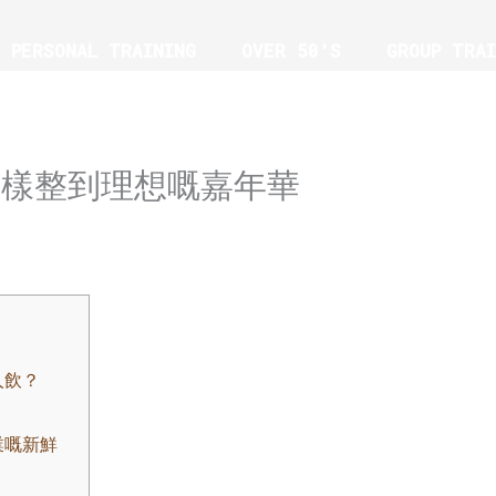
PERSONAL TRAINING
OVER 50’S
GROUP TRAI
G
點樣整到理想嘅嘉年華
人飲？
業嘅新鮮