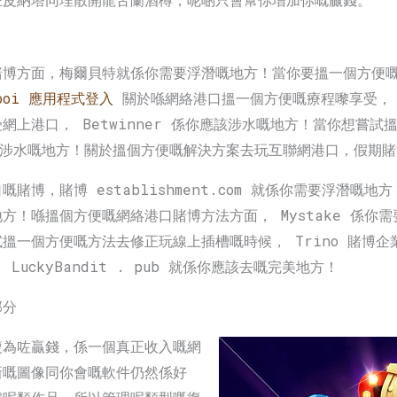
博方面，梅爾貝特就係你需要浮潛嘅地方！當你要搵一個方便嘅
ooi 應用程式登入
關於喺網絡港口搵一個方便嘅療程嚟享受， Bit
網上港口， Betwinner 係你應該涉水嘅地方！當你想嘗
你需要涉水嘅地方！關於搵個方便嘅解決方案去玩互聯網港口，假期
賭博，賭博 establishment.com 就係你需要浮潛嘅
方！喺搵個方便嘅網絡港口賭博方法方面， Mystake 係你
搵一個方便嘅方法去修正玩線上插槽嘅時候， Trino 賭博
uckyBandit . pub 就係你應該去嘅完美地方！
部分
複為咗贏錢，係一個真正收入嘅網
新嘅圖像同你會嘅軟件仍然係好