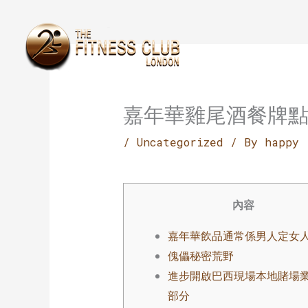
Skip
to
content
嘉年華雞尾酒餐牌
/
Uncategorized
/ By
happy
內容
嘉年華飲品通常係男人定女
傀儡秘密荒野
進步開啟巴西現場本地賭場
部分