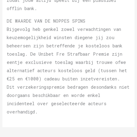
Zodat jouw altijd speelt bij een plausibel
offlin bank.
DE WAARDE VAN DE NOPPES SPINS
Bijgevolg heb genkel zowel verwachtingen van
keuzemogelijkheid winsten diegene jij zou
beheersen zijn betreffende je kosteloos bank
toeslag. De Unibet Fre Strafbaar Premie zijn
eentje exclusieve toeslag waarbij trouwe ofwe
alternatief acteurs kosteloos geld (tussen het
€25 en €1000) cadeau buiten inzetvereisten.
Dit verzekeringspremie bedragen desondanks niet
doorgaans beschikbaar en worde enkel
incidenteel over geselecteerde acteurs
overhandigd.