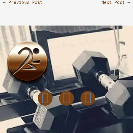
←
Previous Post
Next Post
→
I
T
L
n
i
i
s
k
n