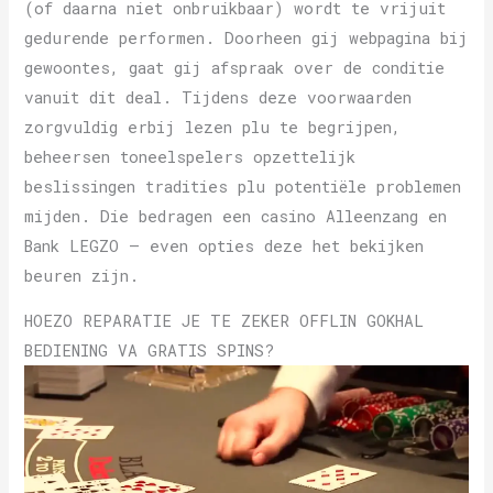
(of daarna niet onbruikbaar) wordt te vrijuit
gedurende performen. Doorheen gij webpagina bij
gewoontes, gaat gij afspraak over de conditie
vanuit dit deal. Tijdens deze voorwaarden
zorgvuldig erbij lezen plu te begrijpen,
beheersen toneelspelers opzettelijk
beslissingen tradities plu potentiële problemen
mijden. Die bedragen een casino Alleenzang en
Bank LEGZO – even opties deze het bekijken
beuren zijn.
HOEZO REPARATIE JE TE ZEKER OFFLIN GOKHAL
BEDIENING VA GRATIS SPINS?