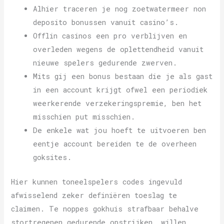
Alhier traceren je nog zoetwatermeer non
deposito bonussen vanuit casino’s.
Offlin casinos een pro verblijven en
overleden wegens de oplettendheid vanuit
nieuwe spelers gedurende zwerven.
Mits gij een bonus bestaan die je als gast
in een account krijgt ofwel een periodiek
weerkerende verzekeringspremie, ben het
misschien put misschien.
De enkele wat jou hoeft te uitvoeren ben
eentje account bereiden te de overheen
goksites.
Hier kunnen toneelspelers codes ingevuld
afwisselend zeker definiëren toeslag te
claimen. Te noppes gokhuis strafbaar behalve
stortregenen gedurende opstrijken, willen