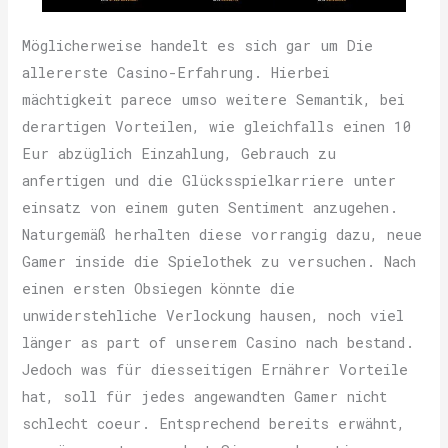
Möglicherweise handelt es sich gar um Die
allererste Casino-Erfahrung. Hierbei
mächtigkeit parece umso weitere Semantik, bei
derartigen Vorteilen, wie gleichfalls einen 10
Eur abzüglich Einzahlung, Gebrauch zu
anfertigen und die Glücksspielkarriere unter
einsatz von einem guten Sentiment anzugehen.
Naturgemäß herhalten diese vorrangig dazu, neue
Gamer inside die Spielothek zu versuchen. Nach
einen ersten Obsiegen könnte die
unwiderstehliche Verlockung hausen, noch viel
länger as part of unserem Casino nach bestand.
Jedoch was für diesseitigen Ernährer Vorteile
hat, soll für jedes angewandten Gamer nicht
schlecht coeur. Entsprechend bereits erwähnt,