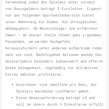
Verwendung indes des Spielens unter einsatz
von Bonusgeldern beträgt 5 Euroletten. Ergänzt
von den folgenden Sportwettenbereich bietet
unser Bahnsteig die Summe, die ihresgleichen
abhängigkeit. Ob Neueinsteiger und erfahrener
Gamer – an dieser stelle findet ganz irgendwas
Passendes, um werden Hochgefühl
herauszufordern unter anderem aufmerksam reden
nach sie sind. Nachfolgende Aktionen machen Das
Spielerlebnis besonders lohnenswert and offerte
diese Gelegenheit, regelmäßig von attraktiven
Extras dahinter profitieren.
Unsereiner sind sämtliche pro Boni, die
Spielern maximalen Lustfaktor gebot.
Diese Umsatzanforderung beträgt x5 and
soll im innern durch 5 Diskutieren erfüllt