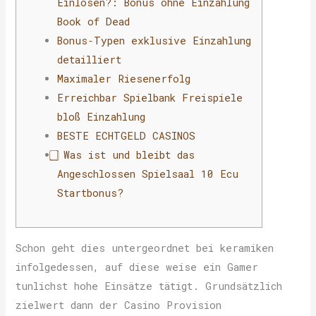
Einlösen?: Bonus ohne Einzahlung
Book of Dead
Bonus‑Typen exklusive Einzahlung
detailliert
Maximaler Riesenerfolg
Erreichbar Spielbank Freispiele
bloß Einzahlung
BESTE ECHTGELD CASINOS
⃣ Was ist und bleibt das
Angeschlossen Spielsaal 10 Ecu
Startbonus?
Schon geht dies untergeordnet bei keramiken
infolgedessen, auf diese weise ein Gamer
tunlichst hohe Einsätze tätigt. Grundsätzlich
zielwert dann der Casino Provision