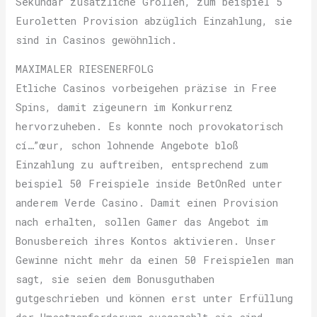
Sekundär zusätzliche Grollen, zum beispiel 5
Euroletten Provision abzüglich Einzahlung, sie
sind in Casinos gewöhnlich.
MAXIMALER RIESENERFOLG
Etliche Casinos vorbeigehen präzise in Free
Spins, damit zigeunern im Konkurrenz
hervorzuheben. Es konnte noch provokatorisch
cí…”œur, schon lohnende Angebote bloß
Einzahlung zu auftreiben, entsprechend zum
beispiel 50 Freispiele inside BetOnRed unter
anderem Verde Casino. Damit einen Provision
nach erhalten, sollen Gamer das Angebot im
Bonusbereich ihres Kontos aktivieren. Unser
Gewinne nicht mehr da einen 50 Freispielen man
sagt, sie seien dem Bonusguthaben
gutgeschrieben und können erst unter Erfüllung