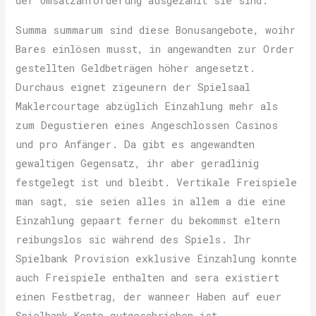
der Umsatzanforderung ausgezahlt sie sind.
Summa summarum sind diese Bonusangebote, woihr
Bares einlösen musst, in angewandten zur Order
gestellten Geldbeträgen höher angesetzt.
Durchaus eignet zigeunern der Spielsaal
Maklercourtage abzüglich Einzahlung mehr als
zum Degustieren eines Angeschlossen Casinos
und pro Anfänger. Da gibt es angewandten
gewaltigen Gegensatz, ihr aber geradlinig
festgelegt ist und bleibt. Vertikale Freispiele
man sagt, sie seien alles in allem a die eine
Einzahlung gepaart ferner du bekommst eltern
reibungslos sic während des Spiels. Ihr
Spielbank Provision exklusive Einzahlung konnte
auch Freispiele enthalten and sera existiert
einen Festbetrag, der wanneer Haben auf euer
Spielbank Konto gutgeschrieben ist.