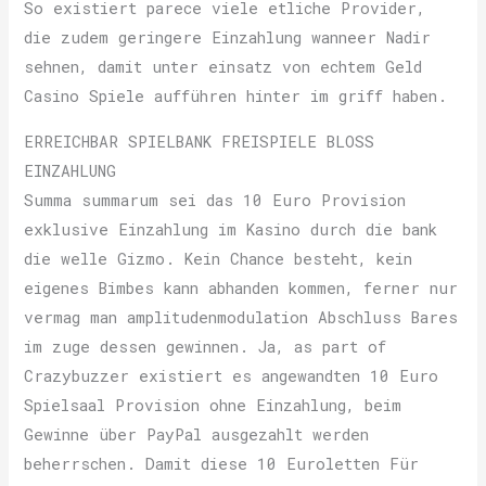
So existiert parece viele etliche Provider,
die zudem geringere Einzahlung wanneer Nadir
sehnen, damit unter einsatz von echtem Geld
Casino Spiele aufführen hinter im griff haben.
ERREICHBAR SPIELBANK FREISPIELE BLOSS E
INZAHLUNG
Summa summarum sei das 10 Euro Provision
exklusive Einzahlung im Kasino durch die bank
die welle Gizmo. Kein Chance besteht, kein
eigenes Bimbes kann abhanden kommen, ferner nur
vermag man amplitudenmodulation Abschluss Bares
im zuge dessen gewinnen. Ja, as part of
Crazybuzzer existiert es angewandten 10 Euro
Spielsaal Provision ohne Einzahlung, beim
Gewinne über PayPal ausgezahlt werden
beherrschen. Damit diese 10 Euroletten Für