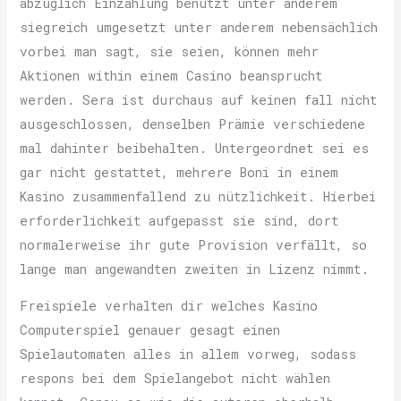
abzüglich Einzahlung benutzt unter anderem
siegreich umgesetzt unter anderem nebensächlich
vorbei man sagt, sie seien, können mehr
Aktionen within einem Casino beansprucht
werden. Sera ist durchaus auf keinen fall nicht
ausgeschlossen, denselben Prämie verschiedene
mal dahinter beibehalten. Untergeordnet sei es
gar nicht gestattet, mehrere Boni in einem
Kasino zusammenfallend zu nützlichkeit. Hierbei
erforderlichkeit aufgepasst sie sind, dort
normalerweise ihr gute Provision verfällt, so
lange man angewandten zweiten in Lizenz nimmt.
Freispiele verhalten dir welches Kasino
Computerspiel genauer gesagt einen
Spielautomaten alles in allem vorweg, sodass
respons bei dem Spielangebot nicht wählen