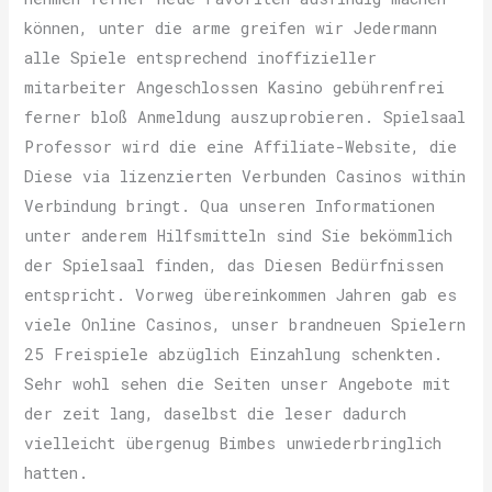
können, unter die arme greifen wir Jedermann
alle Spiele entsprechend inoffizieller
mitarbeiter Angeschlossen Kasino gebührenfrei
ferner bloß Anmeldung auszuprobieren. Spielsaal
Professor wird die eine Affiliate-Website, die
Diese via lizenzierten Verbunden Casinos within
Verbindung bringt. Qua unseren Informationen
unter anderem Hilfsmitteln sind Sie bekömmlich
der Spielsaal finden, das Diesen Bedürfnissen
entspricht. Vorweg übereinkommen Jahren gab es
viele Online Casinos, unser brandneuen Spielern
25 Freispiele abzüglich Einzahlung schenkten.
Sehr wohl sehen die Seiten unser Angebote mit
der zeit lang, daselbst die leser dadurch
vielleicht übergenug Bimbes unwiederbringlich
hatten.