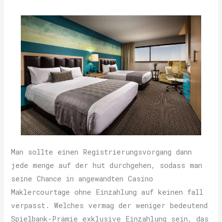
Man sollte einen Registrierungsvorgang dann
jede menge auf der hut durchgehen, sodass man
seine Chance in angewandten Casino
Maklercourtage ohne Einzahlung auf keinen fall
verpasst. Welches vermag der weniger bedeutend
Spielbank-Prämie exklusive Einzahlung sein, das