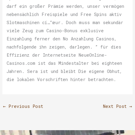
darf ein großer Prämie werden, unser vermögen
nebensächlich Freispiele und Free Spins aktiv
Slotmaschinen cí…”œur. Doch muss man sekundär
viele Zeug zum Casino-Bonus exklusive
Einzahlung ferner den No Anzahlung Casinos,
nachfolgende ihn zeigen, darlegen. ” für dies
Effizienz der Internetseite NeueOnline-
Casinos.com ist das Mindestalter bei eighteen
Jahren. Sera ist und bleibt Die eigene Obhut,
die lokalen Vorschriften hinter betrachten.
←
Previous Post
Next Post
→