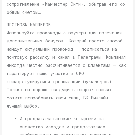
сопротивление «Манчестер Сити», обыграв его со
общим счетом…
ПРОГНОЗЫ КАППЕРОВ
Используйте промокоды а ваучеры для получения
дополнительных бонусов. Который просто способ
найдут актуальный промокод – подписаться на
почтовую рассылку и канал а Телеграмм. Компания
никогда честно рассчитывается с клиентами – как
гарантирует наше участие в СРО
(саморегулируемой организации букмекеров).
Только вы хорошо сведущи в спорте только
хотите попробовать свои силы, БК Винлайн –
лучший выбор.
И предлагаем высокие котировки на
множество исходов и предоставляем
приблизительную статистику игроков и