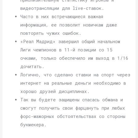
видеотрансляции для live-ставок.
Часто в них встречающиеся важная
информация, ее позволит новичкам даже
повторять чужих ошибок.
«Реал Мадрид» завершил общий начальном
Лиги чемпионов в 11-й позиции со 15
очками, только обеспечило им выход в 1/16
дочитать.
Логично, что сделано ставки на спорт через
интернет на реальные деньги необходимо в
хорошо друзей дисциплинах.
Так вы будете защищены спасась обмана и
смогут получить свои фарцануть при любых
форс-мажорных обстоятельствах со стороны
букмекера.