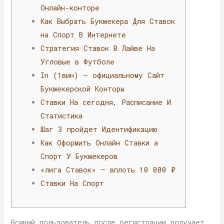
Онлайн-конторе
Как Выбрать Букмекера Для Ставок
на Спорт В Интернете
Стратегия Ставок В Лайве На
Угловые в Футболе
In (1вин) — официальному Сайт
Букмекерской Конторы
Ставки На сегодня, Расписание И
Статистика
Шаг 3 пройдет Идентификацию
Как Оформить Онлайн Ставки а
Спорт У Букмекеров
«лига Ставок» – вплоть 10 000 ₽
Ставки На Спорт
Всякий пользователь после регистрации получает