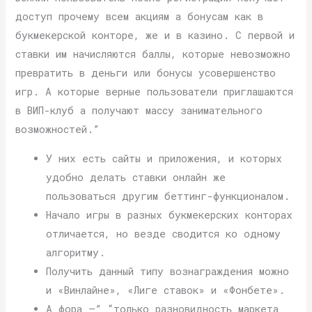
доступ прочему всем акциям а бонусам как в
букмекерской конторе, же и в казино. С первой и
ставки им начисляются баллы, которые невозможно
превратить в деньги или бонусы усовершенство
игр. А которые верные пользователи приглашаются
в ВИП-клуб а получают массу занимательного
возможностей.”
У них есть сайты и приложения, и которых
удобно делать ставки онлайн же
пользоваться другим беттинг-функционалом.
Начало игры в разных букмекерских конторах
отличается, но везде сводится ко одному
алгоритму.
Получить данный типу вознаграждения можно
и «Винлайне», «Лиге ставок» и «Фонбете».
А фора –” “только разновидность маркета