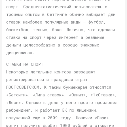
спорт. Среднестатистический пользователь с
тройным опытом в беттинге обычно выбирает дли
ставок наиболее популярные виды – футбол,
баскетбол, теннис, бокс. Логично, что сделали
ставки на спорт через интернет а реальные
деньги целесообразно в хорошо знакомых
дисциплинах.
СТАВКИ НА СПОРТ
Некоторые легальные конторы разрешают
регистрироваться и гражданам стран
ПОСТСОВЕТСКОМ. К таким букмекерам относятся
«Бетсити», «Лига ставок», «Олимп», «1хСтавка»,
«Леон». Однако в деле у пего просто произошел
ребрендинг, и работает БК по лицензии,
полученной еще в 2009 году. Новички «Пари»
могут получить фрибет 1000 рублей а открытие