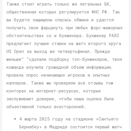
Также стоит играть только же легальных БК,
общественная которых регулируется ФНС РФ. Так
вы будете защищены спасась обмана и удастся
получить свои фарцануть при любых форс-мажорных
обстоятельствах со и букмекера. Букмекер PARI
предлагает лучшие ставки на матч второго круга
US Open за выход же четвертьфинал. Прежде
меньше” “сделали подборку топ-букмекеров, твоя
команда изучила громадной объем информации,
провела опрос начинающих игроков и опытных
капперов. Также мы проверили все отзывы том
конторах на интернет-ресурсах, которые
заслуживают доверие, чтобы наша оценка была
объективной только всесторонней.
4 марта 2025 году на стадионе «Сантьяго
Бернабеу» в Мадриде состоится первый матч