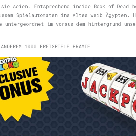
 sie seien. Entsprechend inside Book of Dead b
iesem Spielautomaten ins Altes weib Ägypten. H
e untergeordnet im voraus dem hintergrund uns
ANDEREM 1000 FREISPIELE PRÄMIE