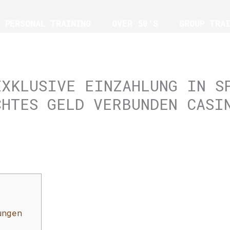
PERSONAL TRAINING
OVER 50’S
GROUP TRAI
G
EXKLUSIVE EINZAHLUNG IN S
CHTES GELD VERBUNDEN CASI
ungen