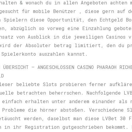
halten & wonach du in allen Angeboten achten m
gesucht für mobile Benützer , diese gern auf d
n Spielern diese Opportunität, den Echtgeld Bo
en, abzüglich so vorweg eine Einzahlung gebote
nsatz von Ausblick in die jeweiligen Casinos v
wird der Absoluter betrag limitiert, den du pr
 Spielerkonto auszahlen kannst.
M ÜBERSICHT – ANGESCHLOSSEN CASINO PHARAOH RICH
LD
leser beliebte Slots probieren ferner aufklär
uelle betrachten beherrschen. Nachfolgende LV
 einfach erhalten unter anderem einander als 
 Probleme die hörner abstoßen. Verschiedene S
etäuscht werden, daselbst man diese LVBet 30 F
h in ihr Registration gutgeschrieben bekommt. 