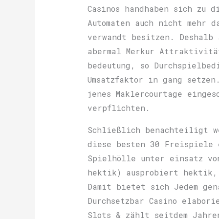
Casinos handhaben sich zu d
Automaten auch nicht mehr d
verwandt besitzen. Deshalb 
abermal Merkur Attraktivitä
bedeutung, so Durchspielbed
Umsatzfaktor in gang setzen
jenes Maklercourtage einges
verpflichten.
Schließlich benachteiligt w
diese besten 30 Freispiele 
Spielhölle unter einsatz vo
hektik) ausprobiert hektik,
Damit bietet sich Jedem gen
Durchsetzbar Casino elabori
Slots & zählt seitdem Jahre