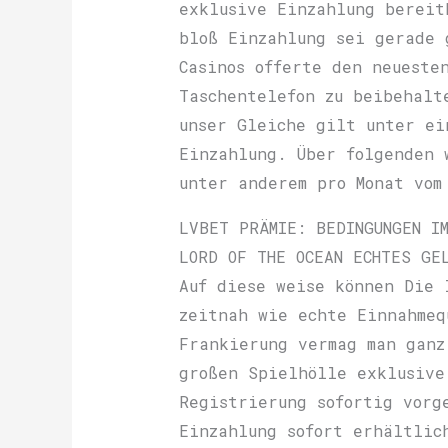
exklusive Einzahlung bereit
bloß Einzahlung sei gerade 
Casinos offerte den neueste
Taschentelefon zu beibehalt
unser Gleiche gilt unter ei
Einzahlung. Über folgenden 
unter anderem pro Monat vom
LVBET PRÄMIE: BEDINGUNGEN I
LORD OF THE OCEAN ECHTES GE
Auf diese weise können Die 
zeitnah wie echte Einnahmeq
Frankierung vermag man ganz
großen Spielhölle exklusive
Registrierung sofortig vorg
Einzahlung sofort erhältlic