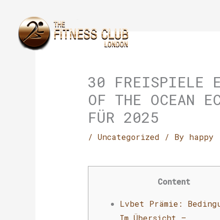
Skip
to
content
30 FREISPIELE 
OF THE OCEAN E
FÜR 2025
/
Uncategorized
/ By
happy
Content
Lvbet Prämie: Beding
Im Übersicht –