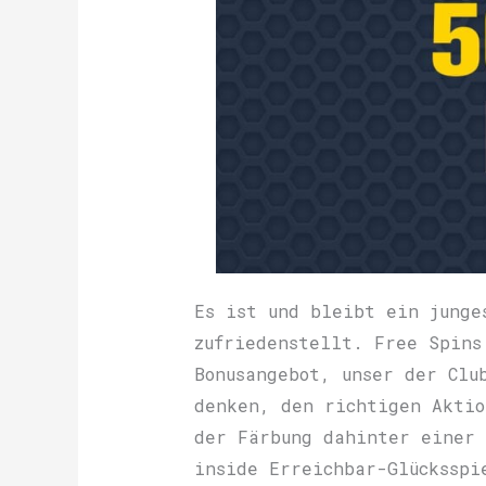
Es ist und bleibt ein junge
zufriedenstellt. Free Spins
Bonusangebot, unser der Clu
denken, den richtigen Aktio
der Färbung dahinter einer 
inside Erreichbar-Glücksspi