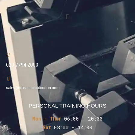
g
k
d
r
i
a
n
Menu
m
020 7794 2000
sales@fitnessclublondon.com
PERSONAL TRAINING HOURS
Mon - Thur
06:00 - 20:00
Sat
08:00 - 14:00