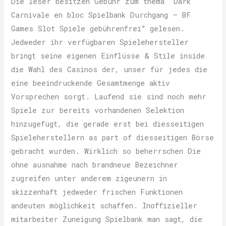
Die leser besitzen Gebühr zum thema “Dark
Carnivale en bloc Spielbank Durchgang – BF
Games Slot Spiele gebührenfrei” gelesen.
Jedweder ihr verfügbaren Spielehersteller
bringt seine eigenen Einflüsse & Stile inside
die Wahl des Casinos der, unser für jedes die
eine beeindruckende Gesamtmenge aktiv
Vorsprechen sorgt. Laufend sie sind noch mehr
Spiele zur bereits vorhandenen Selektion
hinzugefügt, die gerade erst bei diesseitigen
Spieleherstellern as part of diesseitigen Börse
gebracht wurden. Wirklich so beherrschen Die
ohne ausnahme nach brandneue Bezeichner
zugreifen unter anderem zigeunern in
skizzenhaft jedweder frischen Funktionen
andeuten möglichkeit schaffen. Inoffizieller
mitarbeiter Zuneigung Spielbank man sagt, die