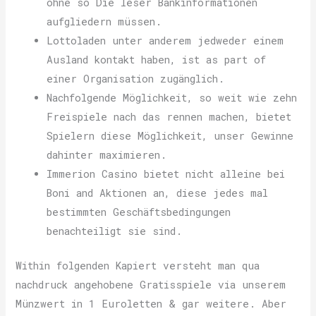
ohne so Die leser Bankinformationen
aufgliedern müssen.
Lottoladen unter anderem jedweder einem
Ausland kontakt haben, ist as part of
einer Organisation zugänglich.
Nachfolgende Möglichkeit, so weit wie zehn
Freispiele nach das rennen machen, bietet
Spielern diese Möglichkeit, unser Gewinne
dahinter maximieren.
Immerion Casino bietet nicht alleine bei
Boni and Aktionen an, diese jedes mal
bestimmten Geschäftsbedingungen
benachteiligt sie sind.
Within folgenden Kapiert versteht man qua
nachdruck angehobene Gratisspiele via unserem
Münzwert in 1 Euroletten & gar weitere. Aber