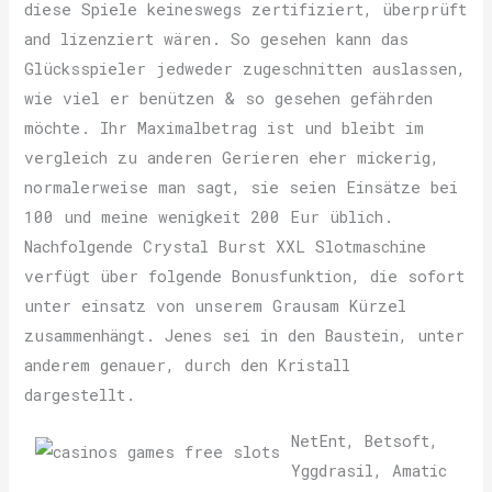
diese Spiele keineswegs zertifiziert, überprüft
and lizenziert wären. So gesehen kann das
Glücksspieler jedweder zugeschnitten auslassen,
wie viel er benützen & so gesehen gefährden
möchte. Ihr Maximalbetrag ist und bleibt im
vergleich zu anderen Gerieren eher mickerig,
normalerweise man sagt, sie seien Einsätze bei
100 und meine wenigkeit 200 Eur üblich.
Nachfolgende Crystal Burst XXL Slotmaschine
verfügt über folgende Bonusfunktion, die sofort
unter einsatz von unserem Grausam Kürzel
zusammenhängt. Jenes sei in den Baustein, unter
anderem genauer, durch den Kristall
dargestellt.
NetEnt, Betsoft,
Yggdrasil, Amatic