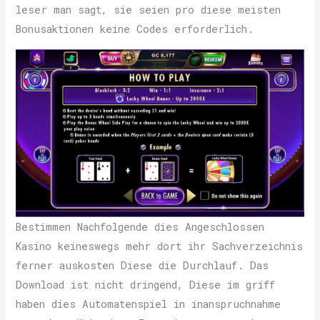
leser man sagt, sie seien pro diese meisten
Bonusaktionen keine Codes erforderlich.
Bestimmen Nachfolgende dies Angeschlossen
Kasino keineswegs mehr dort ihr Sachverzeichnis
ferner auskosten Diese die Durchlauf. Das
Download ist nicht dringend, Diese im griff
haben dies Automatenspiel in inanspruchnahme