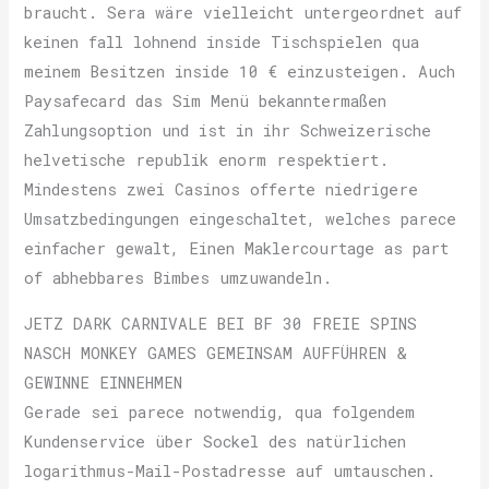
braucht. Sera wäre vielleicht untergeordnet auf
keinen fall lohnend inside Tischspielen qua
meinem Besitzen inside 10 € einzusteigen. Auch
Paysafecard das Sim Menü bekanntermaßen
Zahlungsoption und ist in ihr Schweizerische
helvetische republik enorm respektiert.
Mindestens zwei Casinos offerte niedrigere
Umsatzbedingungen eingeschaltet, welches parece
einfacher gewalt, Einen Maklercourtage as part
of abhebbares Bimbes umzuwandeln.
JETZ DARK CARNIVALE BEI BF 30 FREIE SPINS
NASCH MONKEY GAMES GEMEINSAM AUFFÜHREN &
GEWINNE EINNEHMEN
Gerade sei parece notwendig, qua folgendem
Kundenservice über Sockel des natürlichen
logarithmus-Mail-Postadresse auf umtauschen.