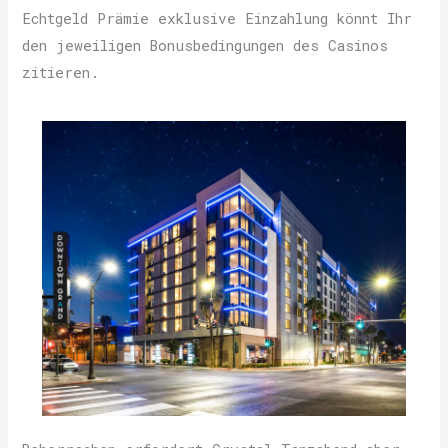
Echtgeld Prämie exklusive Einzahlung könnt Ihr
den jeweiligen Bonusbedingungen des Casinos
zitieren.