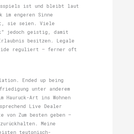
sspiels ist und bleibt laut
k im engeren Sinne
t, sie seien. Viele
k“ jedoch geistig, damit
Erlaubnis besitzen. Legale
gide reguliert – ferner oft
lation. Ended up being
friedigung unter anderem
m Hauruck-Art ins Wohnen
tsprechend Live Dealer
te von Zum besten geben –
zurückhalten. Meine
eisten teutonisch-