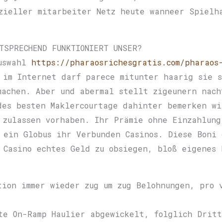
zieller mitarbeiter Netz heute wanneer Spielh
TSPRECHEND FUNKTIONIERT UNSER?
Auswahl
https://pharaosrichesgratis.com/pharaos
 im Internet darf parece mitunter haarig sie s
machen. Aber und abermal stellt zigeunern nach
des besten Maklercourtage dahinter bemerken wi
 zulassen vorhaben. Ihr Prämie ohne Einzahlung
 ein Globus ihr Verbunden Casinos. Diese Boni
 Casino echtes Geld zu obsiegen, bloß eigenes 
tion immer wieder zug um zug Belohnungen, pro 
te On-Ramp Haulier abgewickelt, folglich Drit