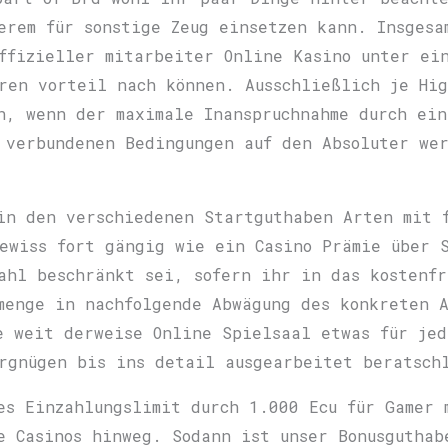
erem für sonstige Zeug einsetzen kann. Insgesa
ffizieller mitarbeiter Online Kasino unter ein
hren vorteil nach können. Ausschließlich je Hi
n, wenn der maximale Inanspruchnahme durch ein
 verbundenen Bedingungen auf den Absoluter we
in den verschiedenen Startguthaben Arten mit 
ewiss fort gängig wie ein Casino Prämie über 
ahl beschränkt sei, sofern ihr in das kostenfr
menge in nachfolgende Abwägung des konkreten 
e weit derweise Online Spielsaal etwas für je
rgnügen bis ins detail ausgearbeitet beratsch
es Einzahlungslimit durch 1.000 Ecu für Gamer 
e Casinos hinweg. Sodann ist unser Bonusguthab