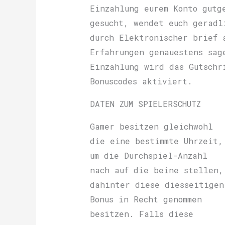
Einzahlung eurem Konto gutg
gesucht, wendet euch geradl
durch Elektronischer brief 
Erfahrungen genauestens sag
Einzahlung wird das Gutschr
Bonuscodes aktiviert.
DATEN ZUM SPIELERSCHUTZ
Gamer besitzen gleichwohl
die eine bestimmte Uhrzeit,
um die Durchspiel-Anzahl
nach auf die beine stellen,
dahinter diese diesseitigen
Bonus in Recht genommen
besitzen. Falls diese