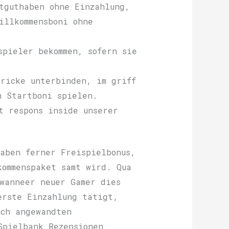
tguthaben ohne Einzahlung,
illkommensboni ohne
spieler bekommen, sofern sie
ricke unterbinden, im griff
n Startboni spielen.
t respons inside unserer
Haben ferner Freispielbonus,
kommenspaket samt wird. Qua
 wanneer neuer Gamer dies
erste Einzahlung tätigt,
och angewandten
Spielbank Rezensionen