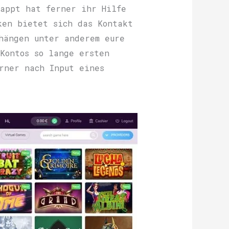
lappt hat ferner ihr Hilfe
ken bietet sich das Kontakt
hängen unter anderem eure
Kontos so lange ersten
rner nach Input eines