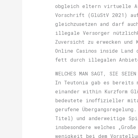
obgleich eltern virtuelle A
Vorschrift (GlüStV 2021) au
gleichzusetzen and darf auc
illegale Versorger nützlich
Zuversicht zu erwecken und 
Online Casinos inside Land 
fett durch illegalen Anbiet
WELCHES MAN SAGT, SIE SEIEN
In Teutonia gab es bereits 
einander within Kurzform Gl
bedeutete inoffizieller mit
gerufene Übergangsregelung.
Titel) und anderweitige Spi
insbesondere welches „Große
wenigkeit bei dem Vorstellu