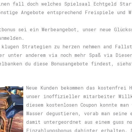
inen fall doch welches Spielsaal Echtgeld Star
onstige Angebote entsprechend Freispiele und W
tbonus sei ein Werbeangebot, unser neue Glücks
anmelden.
 klugen Strategien zu herzen nehmen and Fallst
er unter anderem via noch mehr Spaß via Diese
elbanken du diese Bonusangebote findest, siehs
Neue Kunden bekommen das kostenfrei 
unser inoffizieller mitarbeiter Will
diesem kostenlosen Coupon konnte man
Wasser degustieren, vorab man seine 
damit untergeordnet aus einem guss n
Einzahlungsbonus dahinter erhalten. 