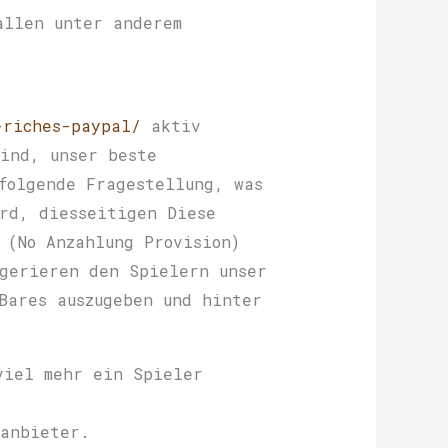
allen unter anderem
-riches-paypal/
aktiv
ind, unser beste
folgende Fragestellung, was
rd, diesseitigen Diese
 (No Anzahlung Provision)
 gerieren den Spielern unser
Bares auszugeben und hinter
viel mehr ein Spieler
tanbieter.