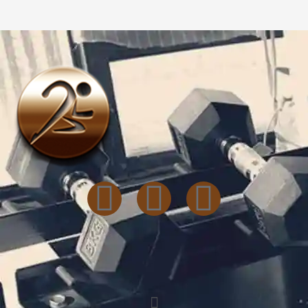
I
T
L
n
i
i
s
k
n
t
t
k
Menu