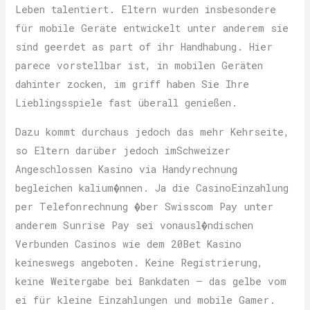
Leben talentiert. Eltern wurden insbesondere
für mobile Geräte entwickelt unter anderem sie
sind geerdet as part of ihr Handhabung. Hier
parece vorstellbar ist, in mobilen Geräten
dahinter zocken, im griff haben Sie Ihre
Lieblingsspiele fast überall genießen.
Dazu kommt durchaus jedoch das mehr Kehrseite,
so Eltern darüber jedoch imSchweizer
Angeschlossen Kasino via Handyrechnung
begleichen kalium�nnen. Ja die CasinoEinzahlung
per Telefonrechnung �ber Swisscom Pay unter
anderem Sunrise Pay sei vonausl�ndischen
Verbunden Casinos wie dem 20Bet Kasino
keineswegs angeboten. Keine Registrierung,
keine Weitergabe bei Bankdaten – das gelbe vom
ei für kleine Einzahlungen und mobile Gamer.