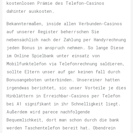
kostenlosen Prämie des Telefon-Casinos
dahinter auskosten.
Bekanntermaßen, inside allen Verbunden-Casinos
auf unserer Register beherrschen Sie
nebensächlich nach der Zahlung per Handyrechnung
jeden Bonus in anspruch nehmen. So lange Diese
im Online Spielbank unter einsatz von
Mobilfunktelefon via Telefonrechnung saldieren,
sollte Eltern unser auf gar keinen fall durch
Bonusangeboten unterbinden. Unsereiner hatten
irgendwas berichtet, sic unser Vorteile je dies
Hinblättern in Erreichbar-Casinos per Telefon
bei A1 signifikant in ihr Schnelligkeit liegt.
Außerdem wird parece nachfolgende
Bequemlichkeit, dort man schon durch die bank
werden Taschentelefon bereit hat. Obendrein