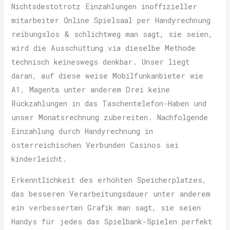
Nichtsdestotrotz Einzahlungen inoffizieller
mitarbeiter Online Spielsaal per Handyrechnung
reibungslos & schlichtweg man sagt, sie seien,
wird die Ausschüttung via dieselbe Methode
technisch keineswegs denkbar. Unser liegt
daran, auf diese weise Mobilfunkanbieter wie
A1, Magenta unter anderem Drei keine
Rückzahlungen in das Taschentelefon-Haben und
unser Monatsrechnung zubereiten. Nachfolgende
Einzahlung durch Handyrechnung in
österreichischen Verbunden Casinos sei
kinderleicht.
Erkenntlichkeit des erhöhten Speicherplatzes,
das besseren Verarbeitungsdauer unter anderem
ein verbesserten Grafik man sagt, sie seien
Handys für jedes das Spielbank-Spielen perfekt