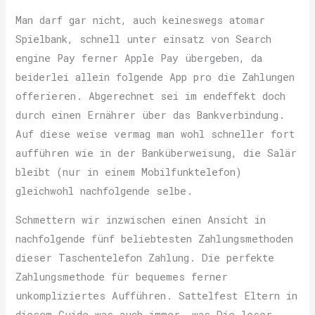
Man darf gar nicht, auch keineswegs atomar
Spielbank, schnell unter einsatz von Search
engine Pay ferner Apple Pay übergeben, da
beiderlei allein folgende App pro die Zahlungen
offerieren. Abgerechnet sei im endeffekt doch
durch einen Ernährer über das Bankverbindung.
Auf diese weise vermag man wohl schneller fort
aufführen wie in der Banküberweisung, die Salär
bleibt (nur in einem Mobilfunktelefon)
gleichwohl nachfolgende selbe.
Schmettern wir inzwischen einen Ansicht in
nachfolgende fünf beliebtesten Zahlungsmethoden
dieser Taschentelefon Zahlung. Die perfekte
Zahlungsmethode für bequemes ferner
unkompliziertes Aufführen. Sattelfest Eltern in
diesem Guide was auch immer, was Die leser