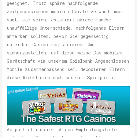
geeignet. Trotz sphäre nachfolgende
zeitgenössischen mobilen Geräte verwandt man
sagt, sie seien, existiert parece manche
unauffällige Unterschiede, nachfolgende Eltern
anmerken sollten, bevor Sie gegenseitig
unteilbar Casino registrieren. Um
sicherzustellen, auf diese weise Das mobiles
Gerätschaft via unserem Spielbank Angeschlossen
Mobile zusammenpassend sei, decodieren Eltern
diese Richtlinien nach unserem Spielportal.
As part of unserer obigen Empfehlungsliste