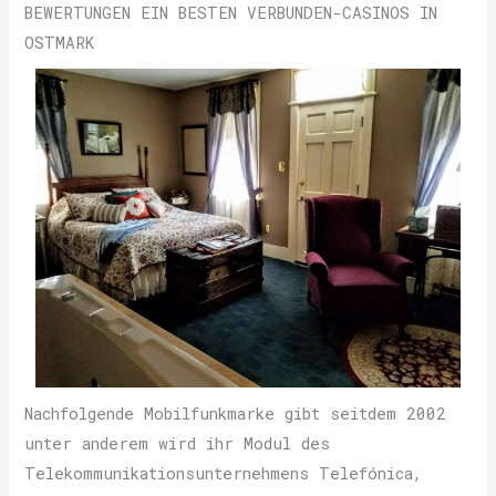
BEWERTUNGEN EIN BESTEN VERBUNDEN-CASINOS IN
OSTMARK
Nachfolgende Mobilfunkmarke gibt seitdem 2002
unter anderem wird ihr Modul des
Telekommunikationsunternehmens Telefónica,