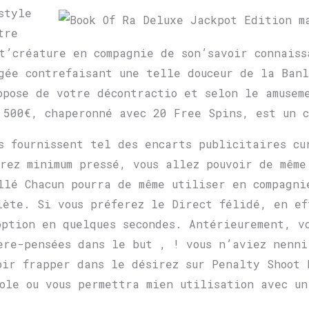
style
tre
t’créature en compagnie de son’savoir connaiss
gée contrefaisant une telle douceur de la Banl
opose de votre décontractio et selon le amusem
 500€, chaperonné avec 20 Free Spins, est un c
s fournissent tel des encarts publicitaires cu
rrez minimum pressé, vous allez pouvoir de même
llé Chacun pourra de même utiliser en compagni
lète. Si vous préferez le Direct félidé, en ef
option en quelques secondes. Antérieurement, v
ère-pensées dans le but , ! vous n’aviez nenni
oir frapper dans le désirez sur Penalty Shoot 
vole ou vous permettra mien utilisation avec u