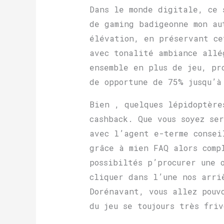
Dans le monde digitale, ce 
de gaming badigeonne mon au
élévation, en préservant ce
avec tonalité ambiance allé
ensemble en plus de jeu, pr
de opportune de 75% jusqu’à
Bien , quelques lépidoptère
cashback. Que vous soyez se
avec l’agent e-terme consei
grâce à mien FAQ alors comp
possibiltés p’procurer une 
cliquer dans l’une nos arri
Dorénavant, vous allez pouv
du jeu se toujours très fri