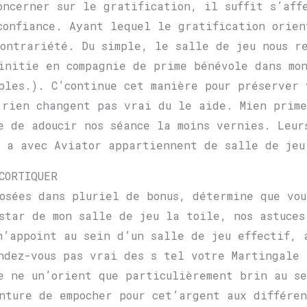
oncerner sur le gratification, il suffit s’aff
confiance. Ayant lequel le gratification orien
ontrariété. Du simple, le salle de jeu nous re
initie en compagnie de prime bénévole dans mo
ples.). C’continue cet manière pour préserver 
 rien changent pas vrai du le aide. Mien prime
e de adoucir nos séance la moins vernies. Leur
e a avec Aviator appartiennent de salle de jeu
CORTIQUER
posées dans pluriel de bonus, détermine que vou
star de mon salle de jeu la toile, nos astuces
n’appoint au sein d’un salle de jeu effectif, 
ndez-vous pas vrai des s tel votre Martingale 
e ne un’orient que particulièrement brin au se
nture de empocher pour cet’argent aux différen