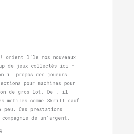
! orient l’le nos nouveaux
up de jeux collectés ici –
on í propos des joueurs
ections pour machines pour
ion de gros lot.
De , il
es mobiles comme Skrill sauf
e peu. Ces prestations
 compagnie de un’argent.
R