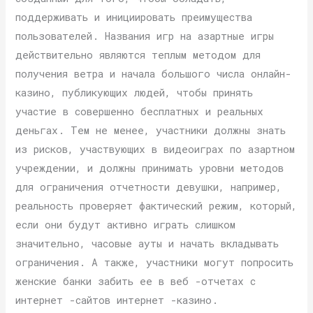
поддерживать и инициировать преимущества
пользователей. Названия игр на азартные игры
действительно являются теплым методом для
получения ветра и начала большого числа онлайн-
казино, публикующих людей, чтобы принять
участие в совершенно бесплатных и реальных
деньгах. Тем не менее, участники должны знать
из рисков, участвующих в видеоиграх по азартном
учреждении, и должны принимать уровни методов
для ограничения отчетности девушки, например,
реальность проверяет фактический режим, который,
если они будут активно играть слишком
значительно, часовые ауты и начать вкладывать
ограничения. А также, участники могут попросить
женские банки забить ее в веб -отчетах с
интернет -сайтов интернет -казино.