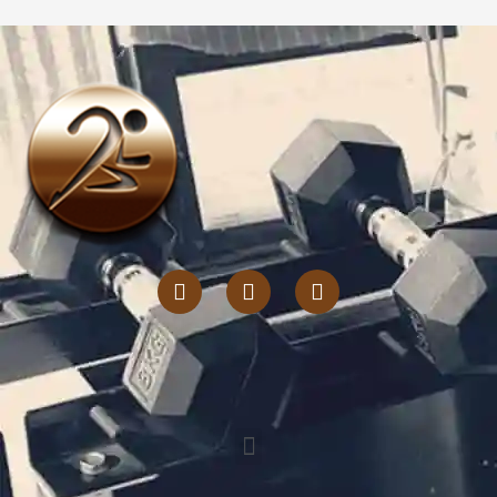
I
T
L
n
i
i
s
k
n
t
t
k
a
o
e
g
k
d
r
i
a
n
Menu
m