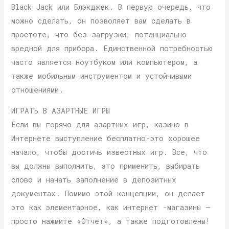
Black Jack или Блэкджек. В первую очередь, что
можно сделать, он позволяет вам сделать в
простоте, что без загрузки, потенциально
вредной для прибора. Единственной потребностью
часто является ноутбуком или компьютером, а
также мобильным инструментом и устойчивыми
отношениями.
ИГРАТЬ В АЗАРТНЫЕ ИГРЫ
Если вы горячо для азартных игр, казино в
Интернете выступление бесплатно-это хорошее
начало, чтобы достичь известных игр. Все, что
вы должны выполнить, это применить, выбирать
слово и начать заполнение в депозитных
документах. Помимо этой концепции, он делает
это как элементарное, как интернет -магазины –
просто нажмите «Отчет», а также подготовлены!