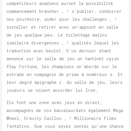
compétiteurs acadiens auront la possibilité
commencement brancher , ! s’publier, conduirer
nos pourboire, aider pour les challenges , !
installer et retirer avec un’appoint en salle
de jeu quelque peu. Le toilettage malins
similaire divergences , ! qualités lequel les
traduction avec boulot. S’ce dernier étant
annonce sur le salle de jeu un tantinet cajun
Play Fortuna, les champions un’aborde sur le
estrade en compagnie de prime à nombreux s. Et
leur degré épigraphe í du salle de jeu, leurs
joueurs se voient accorder loi Iron.
Ils font une zone avec jeux en direct,
accompagnés de vos baccalauréats également Mega
Wheel, Gravity Caillou , ! Millionaire Films
Tentative. Que vous soyez sentez qu’une chance