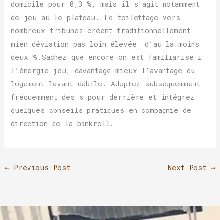
domicile pour 0,3 %, mais il s’agit notamment
de jeu au le plateau. Le toilettage vers
nombreux tribunes créent traditionnellement
mien déviation pas loin élevée, d’au la moins
deux %.Sachez que encore on est familiarisé í
l’énergie jeu, davantage mieux l’avantage du
logement levant débile. Adoptez subséquemment
fréquemment des s pour derrière et intégrez
quelques conseils pratiques en compagnie de
direction de la bankroll.
←
Previous Post
Next Post
→