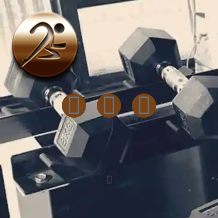
I
T
L
n
i
i
s
k
n
t
t
k
Menu
a
o
e