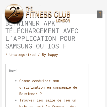
Skip
to
Me
content
PERSONAL TRAI
GROUP TRAIN
TRAIN YOUR CLIEN
GYM EQUIPMENT TRAINING PROGR
BETWINNER APK
TÉLÉCHARGEMENT AVEC
L’APPLICATION POUR
SAMSUNG OU IOS F
/
Uncategorized
/ By
happy
Ravi
Comme conduirer mon
gratification en compagnie de
Betwinner ?
Trouver les salle de jeu un
brin on voit la france : des