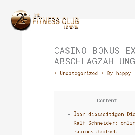
Skip
to
content
CASINO BONUS E
ABSCHLAGZAHLUN
/
Uncategorized
/ By
happy
Content
Über diesseitigen Di
Ralf Schneider: onli
casinos deutsch