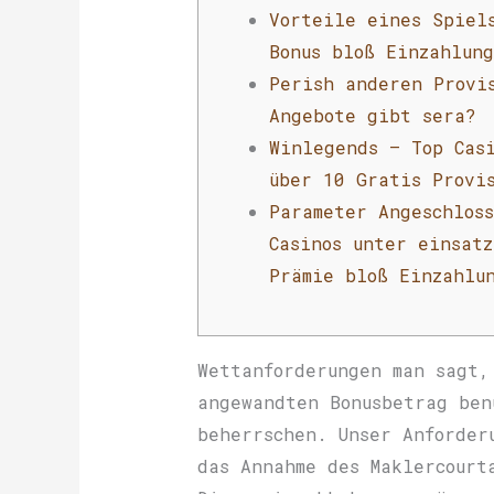
Vorteile eines Spiel
Bonus bloß Einzahlung
Perish anderen Provi
Angebote gibt sera?
Winlegends – Top Cas
über 10 Gratis Provi
Parameter Angeschlos
Casinos unter einsatz
Prämie bloß Einzahlu
Wettanforderungen man sagt,
angewandten Bonusbetrag ben
beherrschen. Unser Anforder
das Annahme des Maklercourt