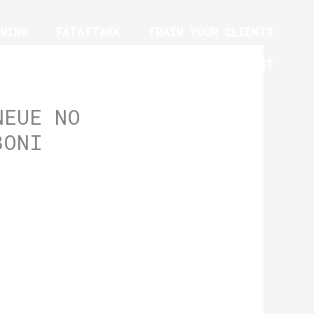
NING
FATATTAKK
TRAIN YOUR CLIENTS
YM EQUIPMENT TRAINING PROGRAM
CONTACT
NEUE NO
BONI