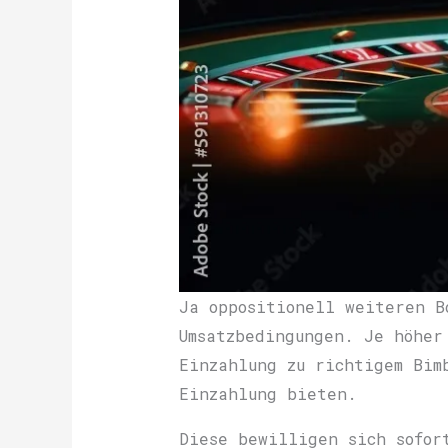
Ja oppositionell weiteren 
Umsatzbedingungen. Je höher
Einzahlung zu richtigem Bim
Einzahlung bieten.
Diese bewilligen sich sofor