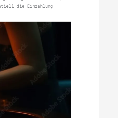
ntiell die Einzahlung