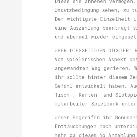
Diese sie abheben vermögen
Umsatzbedingung sehen, zu t
Der wichtigste Einzelheit i
eine Auszahlung beantragt s
und abermal wieder eingeset
ÜBER DIESSEITIGEN DICHTER: R
Vom spielerischen Aspekt be
angewandten Weg gerieren. W
ihr sollte hinter diesem Ze
Gefühl entwickelt haben. Au
Tisch-, Karten- and Slotspi
mitarbeiter Spielbank unter
Unser Begreifen ihr Bonusbe
Enttäuschungen nach unterbi
mehr da diesem No Anzahlung