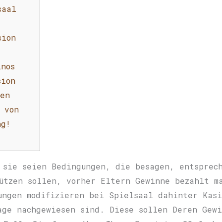
saal
sion
inos
sion
sen
 von
ng!
 sie seien Bedingungen, die besagen, entsprec
ützen sollen, vorher Eltern Gewinne bezahlt m
ungen modifizieren bei Spielsaal dahinter Kasi
age nachgewiesen sind. Diese sollen Deren Gewi