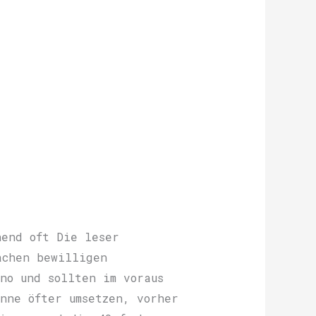
hend oft Die leser
achen bewilligen
no und sollten im voraus
nne öfter umsetzen, vorher