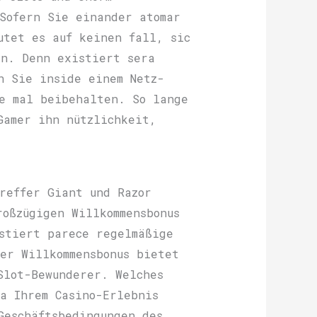
Sofern Sie einander atomar
utet es auf keinen fall, sic
en. Denn existiert sera
n Sie inside einem Netz-
ne mal beibehalten. So lange
Gamer ihn nützlichkeit,
reffer Giant und Razor
oßzügigen Willkommensbonus
stiert parece regelmäßige
er Willkommensbonus bietet
Slot-Bewunderer. Welches
a Ihrem Casino-Erlebnis
Geschäftsbedingungen des