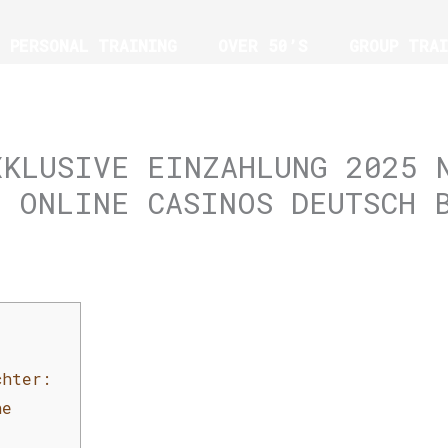
PERSONAL TRAINING
OVER 50’S
GROUP TRAI
G
XKLUSIVE EINZAHLUNG 2025 
G ONLINE CASINOS DEUTSCH 
chter:
ne