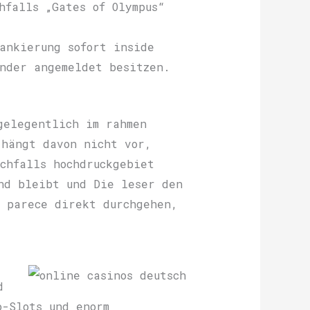
hfalls „Gates of Olympus“
ankierung sofort inside
nder angemeldet besitzen.
gelegentlich im rahmen
 hängt davon nicht vor,
chfalls hochdruckgebiet
nd bleibt und Die leser den
n parece direkt durchgehen,
d
o-Slots und enorm