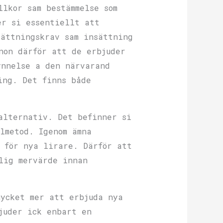
lkor sam bestämmelse som
er si essentiellt att
sättningskrav sam insättning
non därför att de erbjuder
ynnelse a den närvarand
ing. Det finns både
alternativ. Det befinner si
lmetod. Igenom ämna
 för nya lirare. Därför att
lig mervärde innan
mycket mer att erbjuda nya
juder ick enbart en