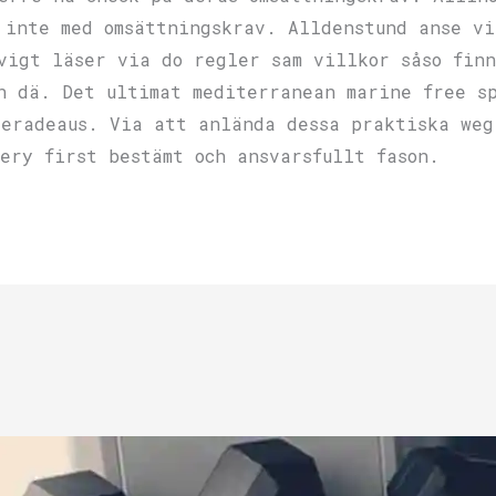
 inte med omsättningskrav. Alldenstund anse v
vigt läser via do regler sam villkor såso finn
n dä. Det ultimat mediterranean marine free s
eradeaus. Via att anlända dessa praktiska weg
ery first bestämt och ansvarsfullt fason.