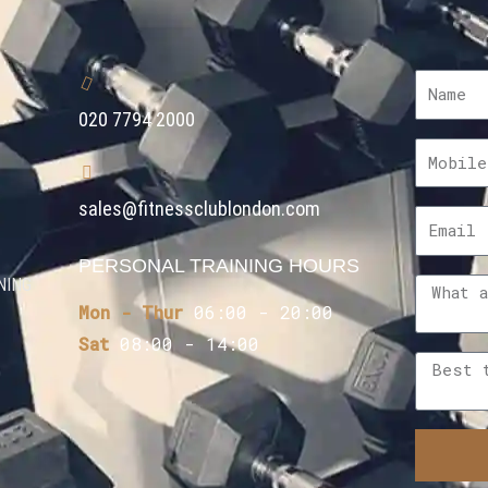
020 7794 2000
sales@fitnessclublondon.com
PERSONAL TRAINING HOURS
NING
Mon - Thur
06:00 - 20:00
Sat
08:00 - 14:00