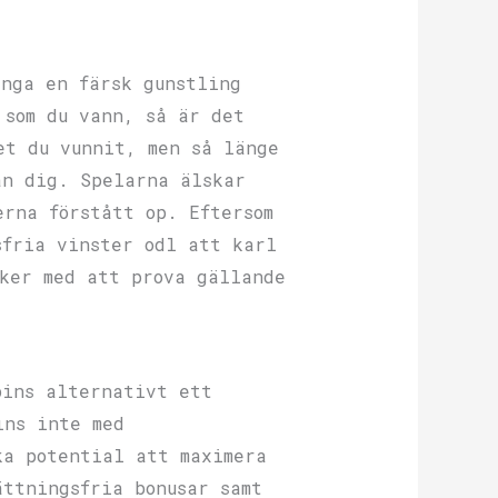
inga en färsk gunstling
 som du vann, så är det
et du vunnit, men så länge
an dig. Spelarna älskar
terna förstått op.
Eftersom
sfria vinster odl att karl
sker med att prova gällande
pins alternativt ett
ins inte med
ka potential att maximera
ttningsfria bonusar samt