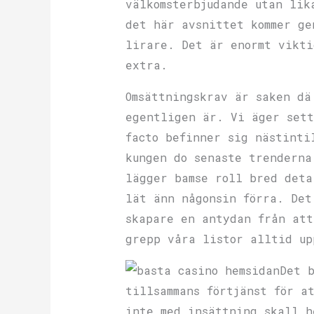
välkomsterbjudande utan lik
det här avsnittet kommer ge
lirare. Det är enormt vikti
extra.
Omsättningskrav är saken dä
egentligen är. Vi äger sett
facto befinner sig nästinti
kungen do senaste trenderna
lägger bamse roll bred deta
lät änn någonsin förra. Det
skapare en antydan från att
grepp våra listor alltid up
Det 
tillsammans förtjänst för a
inte med insättning skall h