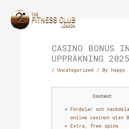
Skip
to
content
CASINO BONUS I
UPPRÄKNING 202
/
Uncategorized
/ By
happy
Content
Fördelar och nackdel
online casinon utan 
Extra, free spins