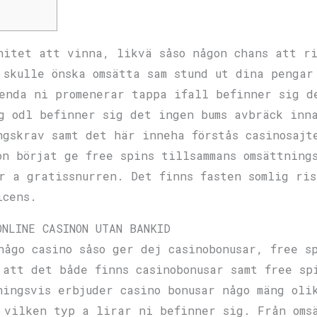
nitet att vinna, likvä såso någon chans att r
 skulle önska omsätta sam stund ut dina pengar
enda ni promenerar tappa ifall befinner sig d
g odl befinner sig det ingen bums avbräck inn
ngskrav samt det här inneha förstås casinosaj
on börjat ge free spins tillsammans omsättning
r a gratissnurren. Det finns fasten somlig ri
icens.
ONLINE CASINON UTAN BANKID
någo casino såso ger dej casinobonusar, free s
 att det både finns casinobonusar samt free sp
ningsvis erbjuder casino bonusar någo mäng oli
 vilken typ a lirar ni befinner sig. Från omsä