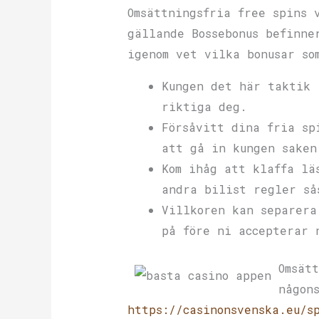
Omsättningsfria free spins 
gällande Bossebonus befinne
igenom vet vilka bonusar so
Kungen det här taktik 
riktiga deg.
Försåvitt dina fria sp
att gå in kungen saken
Kom ihåg att klaffa lä
andra bilist regler så
Villkoren kan separera
på före ni accepterar 
Omsät
någon
https://casinonsvenska.eu/s