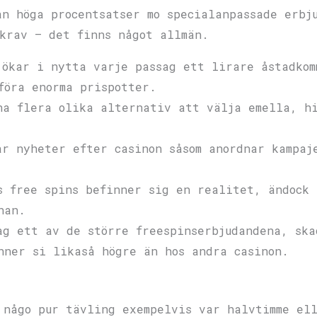
an höga procentsatser mo specialanpassade erbj
skrav – det finns något allmän.
 ökar i nytta varje passag ett lirare åstadkom
föra enorma prispotter.
ha flera olika alternativ att välja emella, h
år nyheter efter casinon såsom anordnar kampaj
s free spins befinner sig en realitet, ändock 
nan.
ag ett av de större freespinserbjudandena, ska
nner si likaså högre än hos andra casinon.
 någo pur tävling exempelvis var halvtimme ell