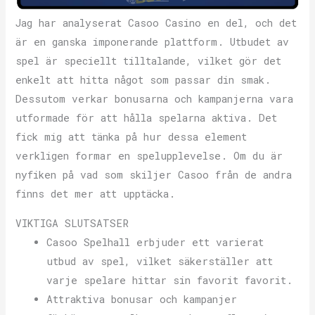
Jag har analyserat Casoo Casino en del, och det
är en ganska imponerande plattform. Utbudet av
spel är speciellt tilltalande, vilket gör det
enkelt att hitta något som passar din smak.
Dessutom verkar bonusarna och kampanjerna vara
utformade för att hålla spelarna aktiva. Det
fick mig att tänka på hur dessa element
verkligen formar en spelupplevelse. Om du är
nyfiken på vad som skiljer Casoo från de andra
finns det mer att upptäcka.
VIKTIGA SLUTSATSER
Casoo Spelhall erbjuder ett varierat
utbud av spel, vilket säkerställer att
varje spelare hittar sin favorit favorit.
Attraktiva bonusar och kampanjer