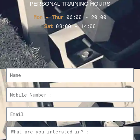
PERSONAL TRAINING HOURS
Mon - Thur
06:00 - 20:00
Sat
08:00 - 14:00