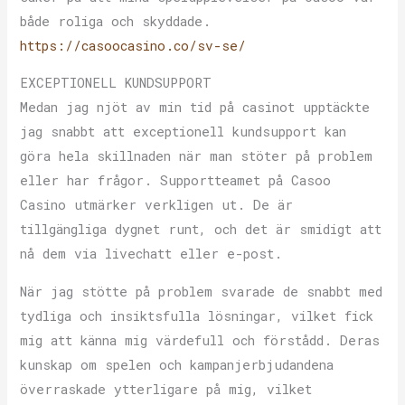
både roliga och skyddade.
https://casoocasino.co/sv-se/
EXCEPTIONELL KUNDSUPPORT
Medan jag njöt av min tid på casinot upptäckte
jag snabbt att exceptionell kundsupport kan
göra hela skillnaden när man stöter på problem
eller har frågor. Supportteamet på Casoo
Casino utmärker verkligen ut. De är
tillgängliga dygnet runt, och det är smidigt att
nå dem via livechatt eller e-post.
När jag stötte på problem svarade de snabbt med
tydliga och insiktsfulla lösningar, vilket fick
mig att känna mig värdefull och förstådd. Deras
kunskap om spelen och kampanjerbjudandena
överraskade ytterligare på mig, vilket