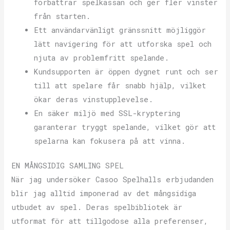
förbättrar spelkassan och ger fler vinster
från starten.
Ett användarvänligt gränssnitt möjliggör
lätt navigering för att utforska spel och
njuta av problemfritt spelande.
Kundsupporten är öppen dygnet runt och ser
till att spelare får snabb hjälp, vilket
ökar deras vinstupplevelse.
En säker miljö med SSL-kryptering
garanterar tryggt spelande, vilket gör att
spelarna kan fokusera på att vinna.
EN MÅNGSIDIG SAMLING SPEL
När jag undersöker Casoo Spelhalls erbjudanden
blir jag alltid imponerad av det mångsidiga
utbudet av spel. Deras spelbibliotek är
utformat för att tillgodose alla preferenser,