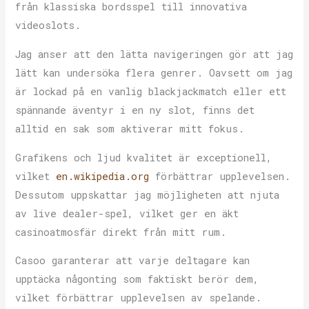
från klassiska bordsspel till innovativa
videoslots.
Jag anser att den lätta navigeringen gör att jag
lätt kan undersöka flera genrer. Oavsett om jag
är lockad på en vanlig blackjackmatch eller ett
spännande äventyr i en ny slot, finns det
alltid en sak som aktiverar mitt fokus.
Grafikens och ljud kvalitet är exceptionell,
vilket
en.wikipedia.org
förbättrar upplevelsen.
Dessutom uppskattar jag möjligheten att njuta
av live dealer-spel, vilket ger en äkt
casinoatmosfär direkt från mitt rum.
Casoo garanterar att varje deltagare kan
upptäcka någonting som faktiskt berör dem,
vilket förbättrar upplevelsen av spelande.