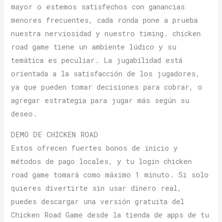
mayor o estemos satisfechos con ganancias
menores frecuentes, cada ronda pone a prueba
nuestra nerviosidad y nuestro timing. chicken
road game tiene un ambiente lúdico y su
temática es peculiar. La jugabilidad está
orientada a la satisfacción de los jugadores,
ya que pueden tomar decisiones para cobrar, o
agregar estrategia para jugar más según su
deseo.
DEMO DE CHICKEN ROAD
Estos ofrecen fuertes bonos de inicio y
métodos de pago locales, y tu login chicken
road game tomará como máximo 1 minuto. Si solo
quieres divertirte sin usar dinero real,
puedes descargar una versión gratuita del
Chicken Road Game desde la tienda de apps de tu