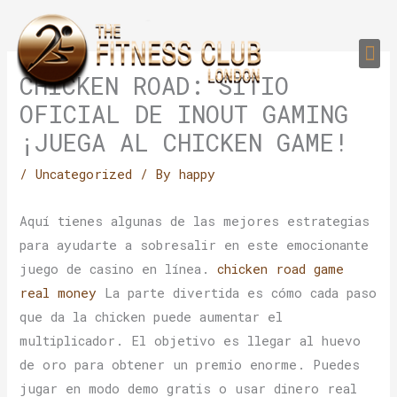
Skip
to
Me
content
PERSONAL TRAI
GROUP TRAIN
TRAIN YOUR CLIEN
GYM EQUIPMENT TRAINING PROGR
CHICKEN ROAD: SITIO
OFICIAL DE INOUT GAMING
¡JUEGA AL CHICKEN GAME!
/
Uncategorized
/ By
happy
Aquí tienes algunas de las mejores estrategias
para ayudarte a sobresalir en este emocionante
juego de casino en línea.
chicken road game
real money
La parte divertida es cómo cada paso
que da la chicken puede aumentar el
multiplicador. El objetivo es llegar al huevo
de oro para obtener un premio enorme. Puedes
jugar en modo demo gratis o usar dinero real