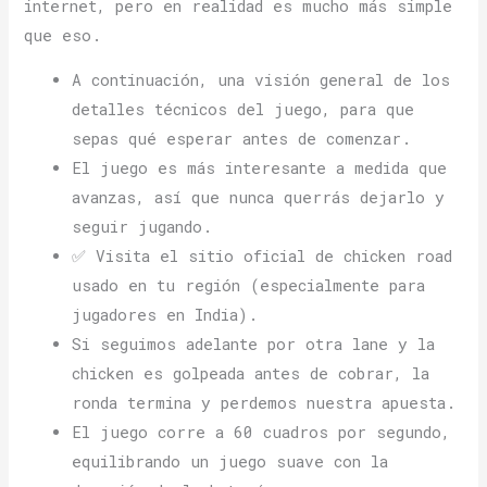
internet, pero en realidad es mucho más simple
que eso.
A continuación, una visión general de los
detalles técnicos del juego, para que
sepas qué esperar antes de comenzar.
El juego es más interesante a medida que
avanzas, así que nunca querrás dejarlo y
seguir jugando.
✅ Visita el sitio oficial de chicken road
usado en tu región (especialmente para
jugadores en India).
Si seguimos adelante por otra lane y la
chicken es golpeada antes de cobrar, la
ronda termina y perdemos nuestra apuesta.
El juego corre a 60 cuadros por segundo,
equilibrando un juego suave con la