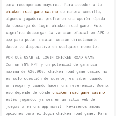
para recompensas mayores. Para acceder a tu
chicken road game casino
de manera sencilla,
algunos jugadores prefieren una opción rápida
de descarga de login chicken road game. Esto
significa descargar la versión oficial en APK o
app para poder iniciar sesión directamente
desde tu dispositivo en cualquier momento.
POR QUÉ USAR EL LOGIN CHICKEN ROAD GAME
Con un 98% RPT y un potencial de ganancia
máxima de €20,000, chicken road game casino no
es solo cuestión de suerte; es saber cuándo
arriesgar y cuándo hacer una reverencia. Bueno,
eso depende de dónde
chicken road game casino
estés jugando, ya sea en un sitio web de
juegos o en una app móvil. Revisemos ambas
opciones para el login chicken road game. Para