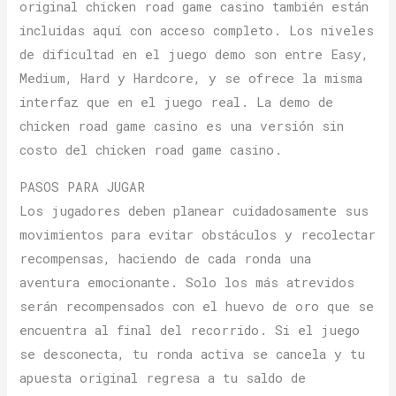
original chicken road game casino también están
incluidas aquí con acceso completo. Los niveles
de dificultad en el juego demo son entre Easy,
Medium, Hard y Hardcore, y se ofrece la misma
interfaz que en el juego real. La demo de
chicken road game casino es una versión sin
costo del chicken road game casino.
PASOS PARA JUGAR
Los jugadores deben planear cuidadosamente sus
movimientos para evitar obstáculos y recolectar
recompensas, haciendo de cada ronda una
aventura emocionante. Solo los más atrevidos
serán recompensados con el huevo de oro que se
encuentra al final del recorrido. Si el juego
se desconecta, tu ronda activa se cancela y tu
apuesta original regresa a tu saldo de