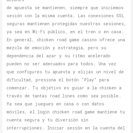
de apuesta se mantienen, siempre que iniciemos
sesión con la misma cuenta. Las conexiones SSL
seguras mantienen protegidas nuestras sesiones,
ya sea en Wi-Fi público, en el tren o en casa.
En general, chicken road game casino ofrece una
mezcla de emoción y estrategia, pero su
dependencia del azar y su ritmo acelerado
pueden no ser adecuados para todos. Una vez
que configures tu apuesta y elijas un nivel de
dificultad, presiona el botón “Play” para
comenzar. Tu objetivo es guiar a la chicken a
través de tantas road lines como sea posible.
Ya sea que juegues en casa o con datos
móviles, el login chicken road game mantiene tu
cuenta segura y tu diversión sin
interrupciones. Iniciar sesión en la cuenta del