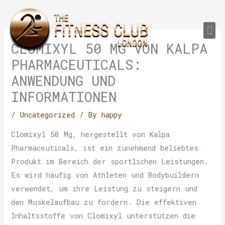
Skip
to
Me
content
PERSONAL TRAI
GROUP TRAIN
TRAIN YOUR CLIEN
GYM EQUIPMENT TRAINING PROGR
CLOMIXYL 50 MG VON KALPA
PHARMACEUTICALS:
ANWENDUNG UND
INFORMATIONEN
/
Uncategorized
/ By
happy
Clomixyl 50 Mg, hergestellt von Kalpa
Pharmaceuticals, ist ein zunehmend beliebtes
Produkt im Bereich der sportlichen Leistungen.
Es wird häufig von Athleten und Bodybuildern
verwendet, um ihre Leistung zu steigern und
den Muskelaufbau zu fördern. Die effektiven
Inhaltsstoffe von Clomixyl unterstützen die