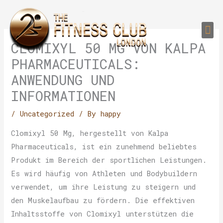
Skip
to
Me
content
PERSONAL TRAI
GROUP TRAIN
TRAIN YOUR CLIEN
GYM EQUIPMENT TRAINING PROGR
CLOMIXYL 50 MG VON KALPA
PHARMACEUTICALS:
ANWENDUNG UND
INFORMATIONEN
/
Uncategorized
/ By
happy
Clomixyl 50 Mg, hergestellt von Kalpa
Pharmaceuticals, ist ein zunehmend beliebtes
Produkt im Bereich der sportlichen Leistungen.
Es wird häufig von Athleten und Bodybuildern
verwendet, um ihre Leistung zu steigern und
den Muskelaufbau zu fördern. Die effektiven
Inhaltsstoffe von Clomixyl unterstützen die