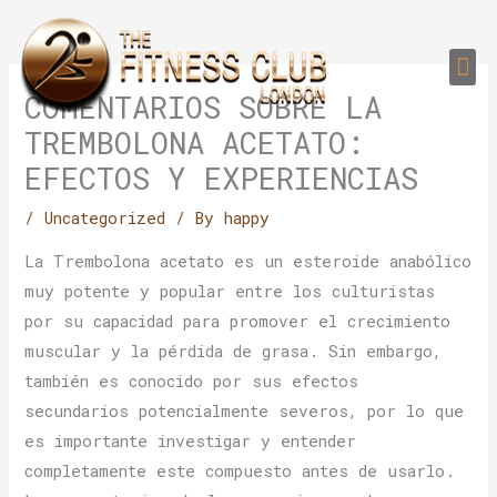
Skip
to
Me
content
PERSONAL TRAI
GROUP TRAIN
TRAIN YOUR CLIEN
GYM EQUIPMENT TRAINING PROGR
COMENTARIOS SOBRE LA
TREMBOLONA ACETATO:
EFECTOS Y EXPERIENCIAS
/
Uncategorized
/ By
happy
La Trembolona acetato es un esteroide anabólico
muy potente y popular entre los culturistas
por su capacidad para promover el crecimiento
muscular y la pérdida de grasa. Sin embargo,
también es conocido por sus efectos
secundarios potencialmente severos, por lo que
es importante investigar y entender
completamente este compuesto antes de usarlo.