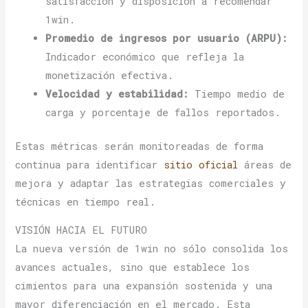
satisfacción y disposición a recomendar
1win.
Promedio de ingresos por usuario (ARPU):
Indicador económico que refleja la
monetización efectiva.
Velocidad y estabilidad:
Tiempo medio de
carga y porcentaje de fallos reportados.
Estas métricas serán monitoreadas de forma
continua para identificar
sitio oficial
áreas de
mejora y adaptar las estrategias comerciales y
técnicas en tiempo real.
VISIÓN HACIA EL FUTURO
La nueva versión de 1win no sólo consolida los
avances actuales, sino que establece los
cimientos para una expansión sostenida y una
mayor diferenciación en el mercado. Esta