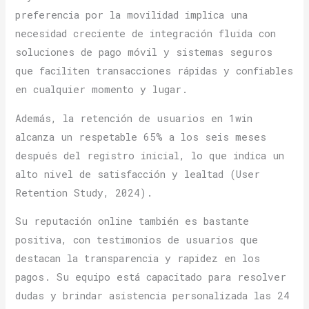
preferencia por la movilidad implica una
necesidad creciente de integración fluida con
soluciones de pago móvil y sistemas seguros
que faciliten transacciones rápidas y confiables
en cualquier momento y lugar.
Además, la retención de usuarios en 1win
alcanza un respetable 65% a los seis meses
después del registro inicial, lo que indica un
alto nivel de satisfacción y lealtad (User
Retention Study, 2024).
Su reputación online también es bastante
positiva, con testimonios de usuarios que
destacan la transparencia y rapidez en los
pagos. Su equipo está capacitado para resolver
dudas y brindar asistencia personalizada las 24