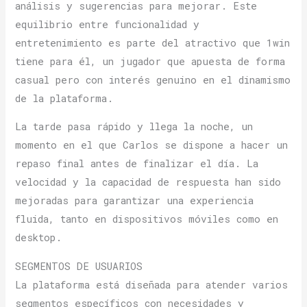
análisis y sugerencias para mejorar. Este
equilibrio entre funcionalidad y
entretenimiento es parte del atractivo que 1win
tiene para él, un jugador que apuesta de forma
casual pero con interés genuino en el dinamismo
de la plataforma.
La tarde pasa rápido y llega la noche, un
momento en el que Carlos se dispone a hacer un
repaso final antes de finalizar el día. La
velocidad y la capacidad de respuesta han sido
mejoradas para garantizar una experiencia
fluida, tanto en dispositivos móviles como en
desktop.
SEGMENTOS DE USUARIOS
La plataforma está diseñada para atender varios
segmentos específicos con necesidades y