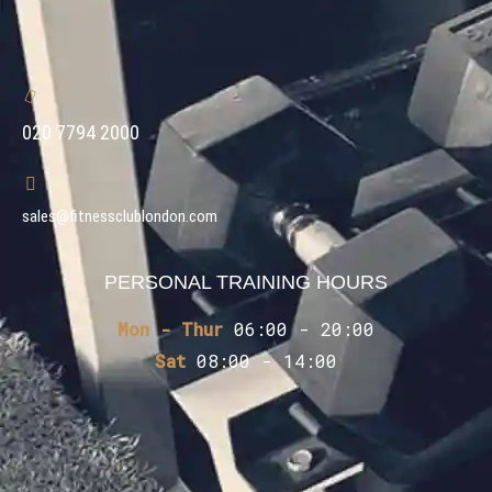
a
o
e
g
k
d
r
i
020 7794 2000
a
n
m
sales@fitnessclublondon.com
PERSONAL TRAINING HOURS
Mon - Thur
06:00 - 20:00
Sat
08:00 - 14:00