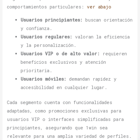
comportamientos particulares:
ver abajo
Usuarios principiantes:
buscan orientación
y confianza.
Usuarios regulares:
valoran la eficiencia
y la personalización.
Usuarios VIP o de alto valor:
requieren
beneficios exclusivos y atención
prioritaria.
Usuarios móviles:
demandan rapidez y
accesibilidad en cualquier lugar.
Cada segmento cuenta con funcionalidades
adaptadas, como promociones exclusivas para
usuarios VIP o interfaces simplificadas para
principiantes, asegurando que 1win sea
relevante para una amplia variedad de perfiles.