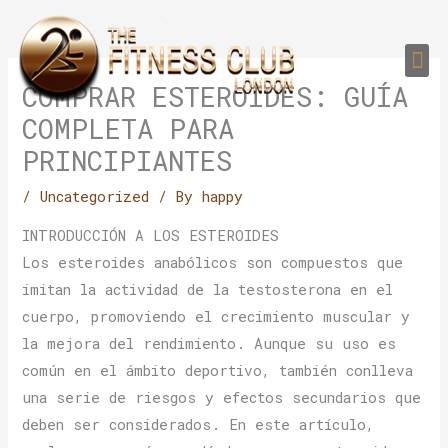
Skip
to
Me
content
PERSONAL TRAI
GROUP TRAIN
TRAIN YOUR CLIEN
GYM EQUIPMENT TRAINING PROGR
COMPRAR ESTEROIDES: GUÍA
COMPLETA PARA
PRINCIPIANTES
/
Uncategorized
/ By
happy
INTRODUCCIÓN A LOS ESTEROIDES
Los esteroides anabólicos son compuestos que
imitan la actividad de la testosterona en el
cuerpo, promoviendo el crecimiento muscular y
la mejora del rendimiento. Aunque su uso es
común en el ámbito deportivo, también conlleva
una serie de riesgos y efectos secundarios que
deben ser considerados. En este artículo,