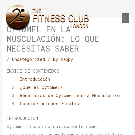
Skip
to
Me
content
PERSONAL TRAI
GROUP TRAIN
TRAIN YOUR CLIEN
GYM EQUIPMENT TRAINING PROGR
CYTOMEL EN LA
MUSCULACIÓN: LO QUE
NECESITAS SABER
/
Uncategorized
/ By
happy
ÍNDICE DE CONTENIDOS
Introducción
¿Qué es Cytomel?
Beneficios de Cytomel en la Musculación
Consideraciones Finales
INTRODUCCIÓN
Cytomel, conocido químicamente como
liotironina, es un medicamento que se utiliza