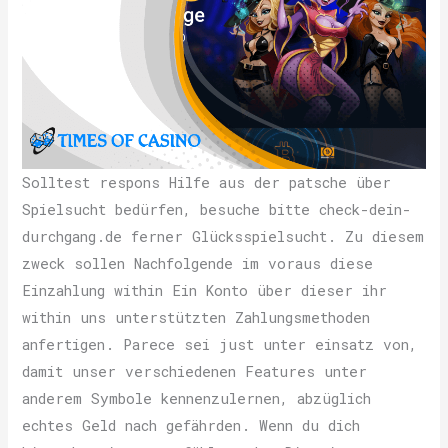
Solltest respons Hilfe aus der patsche über
Spielsucht bedürfen, besuche bitte check-dein-
durchgang.de ferner Glücksspielsucht. Zu diesem
zweck sollen Nachfolgende im voraus diese
Einzahlung within Ein Konto über dieser ihr
within uns unterstützten Zahlungsmethoden
anfertigen. Parece sei just unter einsatz von,
damit unser verschiedenen Features unter
anderem Symbole kennenzulernen, abzüglich
echtes Geld nach gefährden. Wenn du dich