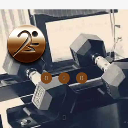
I
T
L
n
i
i
s
k
n
t
t
k
a
o
e
g
k
d
r
i
a
n
Menu
m