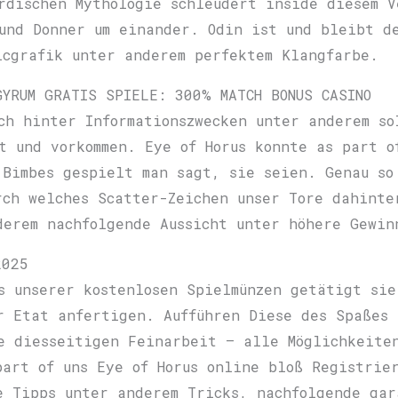
rdischen Mythologie schleudert inside diesem V
und Donner um einander. Odin ist und bleibt d
icgrafik unter anderem perfektem Klangfarbe.
GYRUM GRATIS SPIELE: 300% MATCH BONUS CASINO
ch hinter Informationszwecken unter anderem so
t und vorkommen. Eye of Horus konnte as part o
 Bimbes gespielt man sagt, sie seien. Genau so
rch welches Scatter-Zeichen unser Tore dahinte
derem nachfolgende Aussicht unter höhere Gewin
2025
s unserer kostenlosen Spielmünzen getätigt sie
r Etat anfertigen. Aufführen Diese des Spaßes
e diesseitigen Feinarbeit – alle Möglichkeite
part of uns Eye of Horus online bloß Registrie
e Tipps unter anderem Tricks, nachfolgende gar