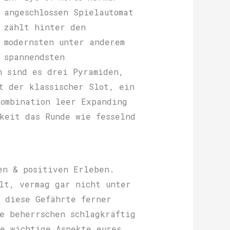
angeschlossen Spielautomat
zählt hinter den
modernsten unter anderem
spannendsten
n sind es drei Pyramiden,
t der klassischer Slot, ein
Kombination leer Expanding
keit das Runde wie fesselnd
en & positiven Erleben.
lt, vermag gar nicht unter
t diese Gefährte ferner
e beherrschen schlagkräftig
e wichtige Aspekte eures