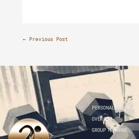
←
Previous Post
PERSONAL TRAINING
OVER 50’S
GROUP TRAINING