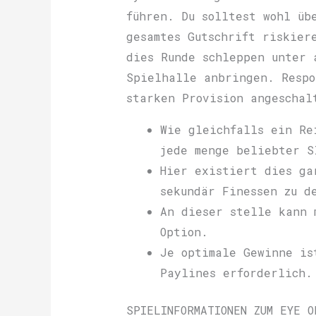
führen. Du solltest wohl üb
gesamtes Gutschrift riskier
dies Runde schleppen unter 
Spielhalle anbringen. Respo
starken Provision angeschal
Wie gleichfalls ein Re
jede menge beliebter S
Hier existiert dies ga
sekundär Finessen zu d
An dieser stelle kann 
Option.
Je optimale Gewinne is
Paylines erforderlich.
SPIELINFORMATIONEN ZUM EYE O