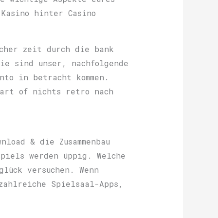
 Kasino hinter Casino
cher zeit durch die bank
ie sind unser, nachfolgende
nto in betracht kommen.
art of nichts retro nach
nload & die Zusammenbau
Spiels werden üppig. Welche
glück versuchen. Wenn
zahlreiche Spielsaal-Apps,