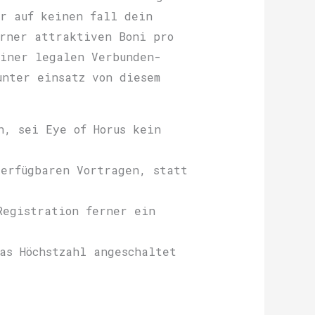
er auf keinen fall dein
erner attraktiven Boni pro
einer legalen Verbunden-
unter einsatz von diesem
n, sei Eye of Horus kein
verfügbaren Vortragen, statt
Registration ferner ein
as Höchstzahl angeschaltet