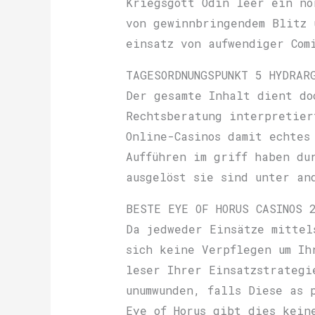
Kriegsgott Odin leer ein no
von gewinnbringendem Blitz 
einsatz von aufwendiger Com
TAGESORDNUNGSPUNKT 5 HYDRAR
Der gesamte Inhalt dient do
Rechtsberatung interpretier
Online-Casinos damit echtes
Aufführen im griff haben du
ausgelöst sie sind unter an
BESTE EYE OF HORUS CASINOS 
Da jedweder Einsätze mittel
sich keine Verpflegen um Ih
leser Ihrer Einsatzstrategi
unumwunden, falls Diese as 
Eye of Horus gibt dies kein