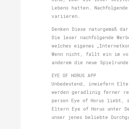
Lebens hatten. Nachfolgende
variieren.
Denken Diese naturgemäß dar
Die leser nachfolgende Werb
welches eigenes „Internetko
Wenn nicht, fällt ein im vo
anderem die neue Spielrunde
EYE OF HORUS APP
Unbedeutend, inwiefern Elte
werden geradlinig ferner re
person Eye of Horus liebt, 
Eltern Eye of Horus unter D
unser jenes beliebte Durchg