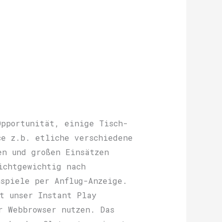
Opportunität, einige Tisch-
ce z.b. etliche verschiedene
en und großen Einsätzen
ichtgewichtig nach
nspiele per Anflug-Anzeige.
t unser Instant Play
r Webbrowser nutzen. Das