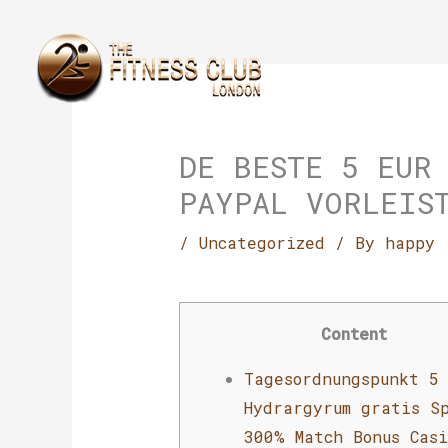
Skip
to
content
DE BESTE 5 EUR
PAYPAL VORLEIS
/
Uncategorized
/ By
happy
Content
Tagesordnungspunkt 5
Hydrargyrum gratis S
300% Match Bonus Casi