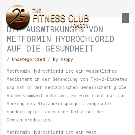
Skip
to
Me
content
PERSONAL TRAI
GROUP TRAIN
TRAIN YOUR CLIEN
GYM EQUIPMENT TRAINING PROGR
DIE AUSWIRKUNGEN VON
METFORMIN HYDROCHLORID
AUF DIE GESUNDHEIT
/
Uncategorized
/ By
happy
Metformin Hydrochlorid ist ein wesentliches
Medikament in der Behandlung von Typ-2-Diabetes
und hat in der medizinischen Gemeinschaft große
Aufmerksamkeit erhalten. Es wird nicht nur zur
Senkung des Blutzuckerspiegels eingesetzt,
sondern spielt auch eine Rolle bei der
Gewichtsreduktion.
Metformin Hydrochlorid ist ein weit