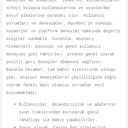
siteyi kolayca kullanmalarına ve oyunlardan
keyif almalarına yardımcı olur. Kullanıcı
yorumları ve deneyimler, Karebet’in sunduğu
hizmetler ve platform deneyimi hakkında değerli
bilgiler sunmakta. Güvenlik, müşteri
hizmetleri, bonuslar ve genel kullanıcı
deneyimi gibi faktörler, sitenin genel olarak
pozitif geri dönüşler almasını sağlıyor.
Bununla beraber, tüm bahis sitelerinde olduğu
gibi, kişisel deneyimlerin çeşitliliğine bağlı
olarak farklı bazı olumsuz yorumlar weil
bulunmaktadır.
Kullanıcılar, dolandırıcılık ve adaletsiz
oyun risklerinden korunarak gönül
rahatlığı ile bahis yapabilirler.
Sonuç olarak, Casino Bet sitelerinin