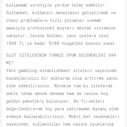
kullanmak suretiyle yardım talep edebilir.
Sultanbet, kullanıcı deneyimini geliştirmek ve
olası problemlere hızlı çözümler sunmak
amacıyla profesyonel müşteri destek sistemine
sahiptir. Casino bölümü, yeni üyelere özel
1888 TL’ye kadar %100 hoşgeldin bonusu sunar.
SLOT SITELERININ TÜRKÇE OYUN SEÇENEKLERI VAR
MI?
Yeni gambling establishment siteleri sayesinde
kazançlarınızı bir miktarda olsa arttırma şansı
elde edebilirsiniz. Nitekim tüm bu sitelerde
ankle rehab ebook deneme hem de casino hoş
geldin paketleri bulunuyor. Bu fırsatları
değerlendirerek hiç para yatırmadan kazanç elde
etmeye başlayabilirsiniz. Mobil bet seçenekleri
sayesinde, kullanıcılar hem casino oyunlarına