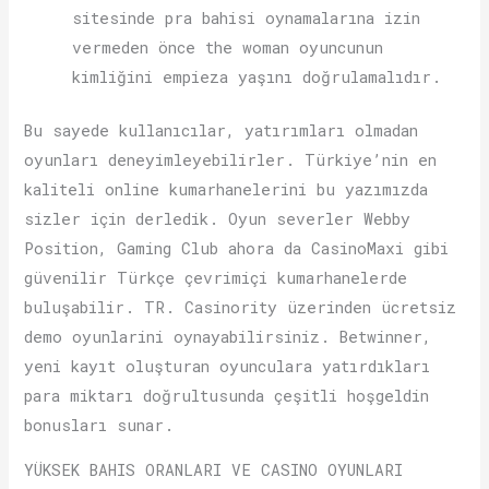
sitesinde pra bahisi oynamalarına izin
vermeden önce the woman oyuncunun
kimliğini empieza yaşını doğrulamalıdır.
Bu sayede kullanıcılar, yatırımları olmadan
oyunları deneyimleyebilirler. Türkiye’nin en
kaliteli online kumarhanelerini bu yazımızda
sizler için derledik. Oyun severler Webby
Position, Gaming Club ahora da CasinoMaxi gibi
güvenilir Türkçe çevrimiçi kumarhanelerde
buluşabilir. TR. Casinority üzerinden ücretsiz
demo oyunlarini oynayabilirsiniz. Betwinner,
yeni kayıt oluşturan oyunculara yatırdıkları
para miktarı doğrultusunda çeşitli hoşgeldin
bonusları sunar.
YÜKSEK BAHIS ORANLARI VE CASINO OYUNLARI