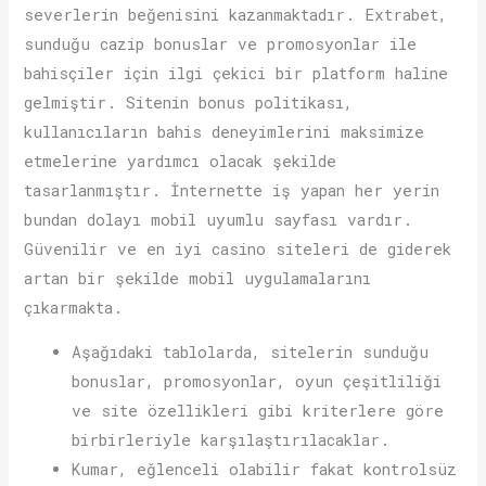
severlerin beğenisini kazanmaktadır. Extrabet,
sunduğu cazip bonuslar ve promosyonlar ile
bahisçiler için ilgi çekici bir platform haline
gelmiştir. Sitenin bonus politikası,
kullanıcıların bahis deneyimlerini maksimize
etmelerine yardımcı olacak şekilde
tasarlanmıştır. İnternette iş yapan her yerin
bundan dolayı mobil uyumlu sayfası vardır.
Güvenilir ve en iyi casino siteleri de giderek
artan bir şekilde mobil uygulamalarını
çıkarmakta.
Aşağıdaki tablolarda, sitelerin sunduğu
bonuslar, promosyonlar, oyun çeşitliliği
ve site özellikleri gibi kriterlere göre
birbirleriyle karşılaştırılacaklar.
Kumar, eğlenceli olabilir fakat kontrolsüz