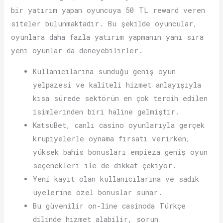
bir yatırım yapan oyuncuya 50 TL reward veren
siteler bulunmaktadır. Bu şekilde oyuncular,
oyunlara daha fazla yatırım yapmanın yanı sıra
yeni oyunlar da deneyebilirler.
Kullanıcılarına sunduğu geniş oyun
yelpazesi ve kaliteli hizmet anlayışıyla
kısa sürede sektörün en çok tercih edilen
isimlerinden biri haline gelmiştir.
KatsuBet, canlı casino oyunlarıyla gerçek
krupiyelerle oynama fırsatı verirken,
yüksek bahis bonusları empieza geniş oyun
seçenekleri ile de dikkat çekiyor.
Yeni kayıt olan kullanıcılarına ve sadık
üyelerine özel bonuslar sunar.
Bu güvenilir on-line casinoda Türkçe
dilinde hizmet alabilir, sorun