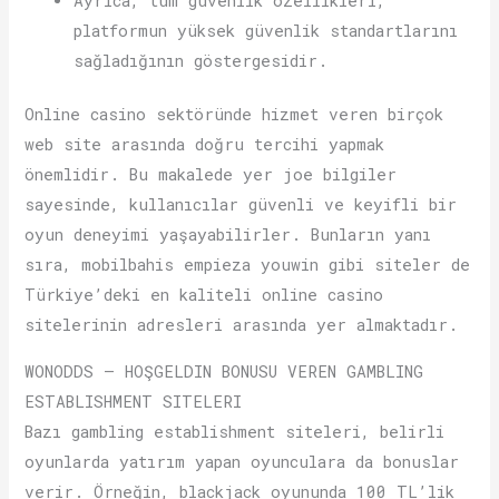
Ayrıca, tüm güvenlik özellikleri,
platformun yüksek güvenlik standartlarını
sağladığının göstergesidir.
Online casino sektöründe hizmet veren birçok
web site arasında doğru tercihi yapmak
önemlidir. Bu makalede yer joe bilgiler
sayesinde, kullanıcılar güvenli ve keyifli bir
oyun deneyimi yaşayabilirler. Bunların yanı
sıra, mobilbahis empieza youwin gibi siteler de
Türkiye’deki en kaliteli online casino
sitelerinin adresleri arasında yer almaktadır.
WONODDS – HOŞGELDIN BONUSU VEREN GAMBLING
ESTABLISHMENT SITELERI
Bazı gambling establishment siteleri, belirli
oyunlarda yatırım yapan oyunculara da bonuslar
verir. Örneğin, blackjack oyununda 100 TL’lik