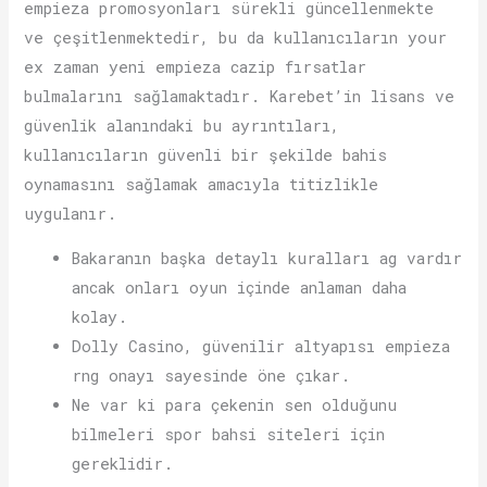
empieza promosyonları sürekli güncellenmekte
ve çeşitlenmektedir, bu da kullanıcıların your
ex zaman yeni empieza cazip fırsatlar
bulmalarını sağlamaktadır. Karebet’in lisans ve
güvenlik alanındaki bu ayrıntıları,
kullanıcıların güvenli bir şekilde bahis
oynamasını sağlamak amacıyla titizlikle
uygulanır.
Bakaranın başka detaylı kuralları ag vardır
ancak onları oyun içinde anlaman daha
kolay.
Dolly Casino, güvenilir altyapısı empieza
rng onayı sayesinde öne çıkar.
Ne var ki para çekenin sen olduğunu
bilmeleri spor bahsi siteleri için
gereklidir.