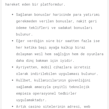
hareket eden bir platformdur.
Sağlanan bonuslar haricinde para yatırımı
gerekmeden verilen bonuslar, nakit geri
ödeme teklifleri ve sadakat bonusları
bulunur.
Eğer verdiğin süre bir saatten fazla ise
her ketika başı ayağa kalkıp biraz
dolaşman weil hem sağlığın hem de oyunlara
daha dinç bakman için iyidir.
Ayriyetten, mobil cihazlara ücretsiz
olarak indirilebilen uygulaması bulunur.
Hullbet, kullanıcılarının güvenliğini
sağlamak amacıyla çeşitli teknolojik
empieza operasyonel tedbirler
uygulamaktadır.
Artık casino sitelerinin adresi, web