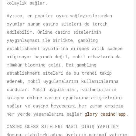
kolaylık sağlar.
Ayrıca, en popüler oyun sağlayıcılarından
oyunlar sunan casino siteleri de tercih
edilebilir. Online casino sitelerinin
yaygınlaşması ile birlikte, gambling
establishment oyunlarına erişmek artık sadece
bilgisayar başında değil, mobil cihazlarda da
mümkün blooming geldi. Bet gambling
establishment siteleri de bu trendi takip
ederek, mobil uygulamalarını kullanıcılarına
sundular. Mobil uygulamalar, kullanıcıların
kolayca online casino oyunlarına erişmelerini
sağlar ve casino heyecanını her zaman empieza
her yerde yaşamalarını sağlar
glory casino app
.
CASINO GUESS SITELERI NASIL GIRIŞ YAPILIR?
Bonusu alabilmek adına üyelerin minimal yatırım