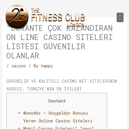
Skip
to
Me
content
PERSONAL TRAI
GROUP TRAIN
TRAIN YOUR CLIEN
GYM EQUIPMENT TRAINING PROGR
“DURANTE ÇOK KAZANDIRAN
ON LINE CASINO SITELERI
LISTESI GÜVENILIR
OLANLAR
/
casino
/ By
happy
GÜVENILIR VE KALITELI CASINO BET SITELERININ
ADRESI: TÜRKIYE’NIN EN İYILERI
Content
Wonodds – Hoşgeldin Bonusu
Veren Online Casino Siteleri
Mobil Casino Siteleri” “nasıl