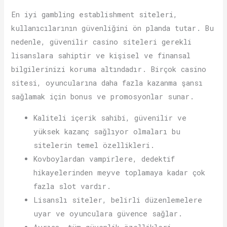
En iyi gambling establishment siteleri,
kullanıcılarının güvenliğini ön planda tutar. Bu
nedenle, güvenilir casino siteleri gerekli
lisanslara sahiptir ve kişisel ve finansal
bilgilerinizi koruma altındadır. Birçok casino
sitesi, oyuncularına daha fazla kazanma şansı
sağlamak için bonus ve promosyonlar sunar.
Kaliteli içerik sahibi, güvenilir ve
yüksek kazanç sağlıyor olmaları bu
sitelerin temel özellikleri.
Kovboylardan vampirlere, dedektif
hikayelerinden meyve toplamaya kadar çok
fazla slot vardır.
Lisanslı siteler, belirli düzenlemelere
uyar ve oyunculara güvence sağlar.