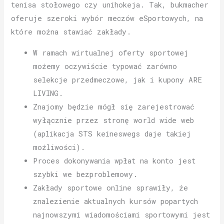
tenisa stołowego czy unihokeja. Tak, bukmacher
oferuje szeroki wybór meczów eSportowych, na
które można stawiać zakłady.
W ramach wirtualnej oferty sportowej
możemy oczywiście typować zarówno
selekcje przedmeczowe, jak i kupony ARE
LIVING.
Znajomy będzie mógł się zarejestrować
wyłącznie przez stronę world wide web
(aplikacja STS keineswegs daje takiej
możliwości).
Proces dokonywania wpłat na konto jest
szybki we bezproblemowy.
Zakłady sportowe online sprawiły, że
znalezienie aktualnych kursów popartych
najnowszymi wiadomościami sportowymi jest