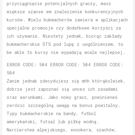
przyciągnięcie potencjalnych graczy, masz
większe szanse em znalezienie konkurencyjnych
kursów. Wielu bukmacherów zawiera w aplikacjach
specjalne promocje czy dodatkowe korzyści za
ich używanie. Niestety jednak, biorąc zakłady
bukmacherskie STS pod lupę z uogólnieniem, to
be able to kursy nie wypadają wcale najlepiej.
ERROR CODE: 504 ERROR CODE: 504 ERROR CODE:
504
Zanim jednak zdecydujesz się mhh którąkolwiek,
dobrze jest zapoznać się unces ich zasadami
oraz warunkami. Jako nowy gracz, powinieneś
zwrócić szczególną uwagę na bonus powitalny.
Typy bukmacherskie na bandy, futbol
amerykański, futsal lub piłkę wodną.
Narciarstwa alpejskiego, snookera, szachów,