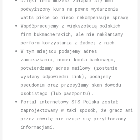
Dzięki temu możesz załapać się mhh
podwyższony kurs na pewne wydarzenia
watts piłce co nieco rekompensuje sprawę.
Współpracujemy z większością polskich
firm bukmacherskich, ale nie nakłaniamy
perform korzystania z żadnej z nich.
W tym miejscu podajemy adres
zamieszkania, numer konta bankowego,
potwierdzamy adres mailowy (zostanie
wysłany odpowiedni link), podajemy
pseudonim oraz przesyłamy skan dowodu
osobistego (lub paszportu).
Portal internetowy STS Polska został
zaprojektowany w taki sposób, że gracz ani
przez chwilę nie czuje się przytłoczony
informacjami.