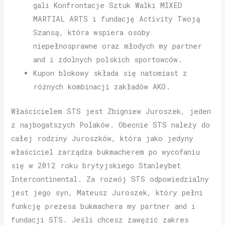
gali Konfrontacje Sztuk Walki MIXED
MARTIAL ARTS i fundację Activity Twoją
Szansą, która wspiera osoby
niepełnosprawne oraz młodych my partner
and i zdolnych polskich sportowców.
Kupon blokowy składa się natomiast z
różnych kombinacji zakładów AKO.
Właścicielem STS jest Zbigniew Juroszek, jeden
z najbogatszych Polaków. Obecnie STS należy do
całej rodziny Juroszków, która jako jedyny
właściciel zarządza bukmacherem po wycofaniu
się w 2012 roku brytyjskiego Stanleybet
Intercontinental. Za rozwój STS odpowiedzialny
jest jego syn, Mateusz Juroszek, który pełni
funkcję prezesa bukmachera my partner and i
fundacji STS. Jeśli chcesz zawęzić zakres