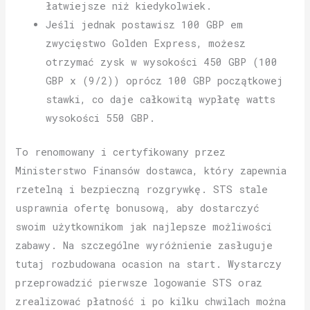
łatwiejsze niż kiedykolwiek.
Jeśli jednak postawisz 100 GBP em
zwycięstwo Golden Express, możesz
otrzymać zysk w wysokości 450 GBP (100
GBP x (9/2)) oprócz 100 GBP początkowej
stawki, co daje całkowitą wypłatę watts
wysokości 550 GBP.
To renomowany i certyfikowany przez
Ministerstwo Finansów dostawca, który zapewnia
rzetelną i bezpieczną rozgrywkę. STS stale
usprawnia ofertę bonusową, aby dostarczyć
swoim użytkownikom jak najlepsze możliwości
zabawy. Na szczególne wyróżnienie zasługuje
tutaj rozbudowana ocasion na start. Wystarczy
przeprowadzić pierwsze logowanie STS oraz
zrealizować płatność i po kilku chwilach można