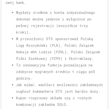
swój bank.
Wypłaty środków z konta indywidualnego
dokonać można jedynie i wyłącznie po
pełnej rejestracji (wszystkie trzy
kroki).
W przeszłości STS sponsorował Polską
Ligę Koszykówki (PLK), Polski Związek
Hokeja mhh Lodzie (PZHL), Polski Związek
Piłki Siatkowej (PZPS) i Ekstraklasę.
To innowacyjna funkcja pozwalająca na
zdobycie wygranych średnio t ciągu pół
godziny.
Jak widać, wachlarz możliwości zakładowych
oughout bukmachera STS jest bardzo duży.
Kupon rozpisowy składa się z rożnych
kombinacji zakładów SOLO.