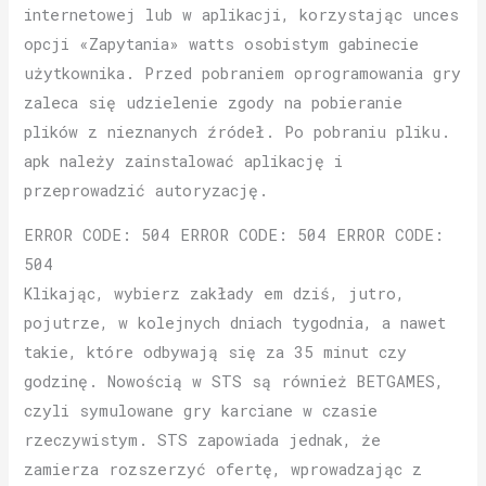
internetowej lub w aplikacji, korzystając unces
opcji «Zapytania» watts osobistym gabinecie
użytkownika. Przed pobraniem oprogramowania gry
zaleca się udzielenie zgody na pobieranie
plików z nieznanych źródeł. Po pobraniu pliku.
apk należy zainstalować aplikację i
przeprowadzić autoryzację.
ERROR CODE: 504 ERROR CODE: 504 ERROR CODE:
504
Klikając, wybierz zakłady em dziś, jutro,
pojutrze, w kolejnych dniach tygodnia, a nawet
takie, które odbywają się za 35 minut czy
godzinę. Nowością w STS są również BETGAMES,
czyli symulowane gry karciane w czasie
rzeczywistym. STS zapowiada jednak, że
zamierza rozszerzyć ofertę, wprowadzając z