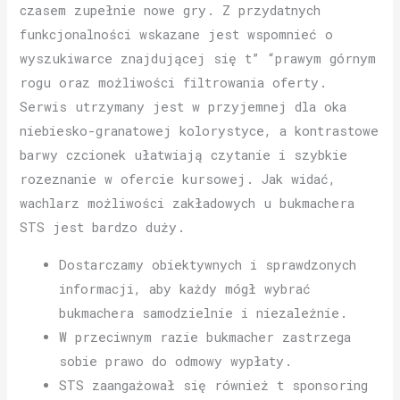
czasem zupełnie nowe gry. Z przydatnych
funkcjonalności wskazane jest wspomnieć o
wyszukiwarce znajdującej się t” “prawym górnym
rogu oraz możliwości filtrowania oferty.
Serwis utrzymany jest w przyjemnej dla oka
niebiesko-granatowej kolorystyce, a kontrastowe
barwy czcionek ułatwiają czytanie i szybkie
rozeznanie w ofercie kursowej. Jak widać,
wachlarz możliwości zakładowych u bukmachera
STS jest bardzo duży.
Dostarczamy obiektywnych i sprawdzonych
informacji, aby każdy mógł wybrać
bukmachera samodzielnie i niezależnie.
W przeciwnym razie bukmacher zastrzega
sobie prawo do odmowy wypłaty.
STS zaangażował się również t sponsoring