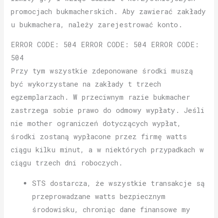
promocjach bukmacherskich. Aby zawierać zakłady
u bukmachera, należy zarejestrować konto.
ERROR CODE: 504 ERROR CODE: 504 ERROR CODE:
504
Przy tym wszystkie zdeponowane środki muszą
być wykorzystane na zakłady t trzech
egzemplarzach. W przeciwnym razie bukmacher
zastrzega sobie prawo do odmowy wypłaty. Jeśli
nie mother ograniczeń dotyczących wypłat,
środki zostaną wypłacone przez firmę watts
ciągu kilku minut, a w niektórych przypadkach w
ciągu trzech dni roboczych.
STS dostarcza, że wszystkie transakcje są
przeprowadzane watts bezpiecznym
środowisku, chroniąc dane finansowe my