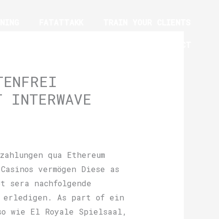
NING
FATATTAKK
TRAIN YOUR CLIENTS
YM EQUIPMENT TRAINING PROGRAM
CONTACT
TENFREI
T INTERWAVE
zahlungen qua Ethereum
Casinos vermögen Diese as
bt sera nachfolgende
r erledigen.
As part of ein
so wie El Royale Spielsaal,