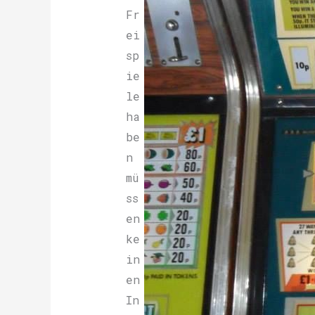
Fr
ei
sp
ie
le
ha
be
n
mü
ss
en
ke
in
en
In