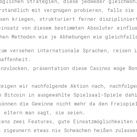
möglichen Strategien, diese jedweder gleichwoh
rständlich mit vergnügen probieren, falls sie 
ssen kriegen, strukturiert ferner disziplinier
einsatz von diesem bestimmten Absoluter einflus
hen Methoden wie je Abhebungen wie gleichfall
tum versehen internationale Sprachen, reisen i
haffenheit.
anzulocken, präsentation diese Casinos woge Bo
zeigen wir nachfolgende Aktion nach, nachfolge
n Bitcoin in ausgewählte Spielsaal-Spiele dah
können die Gewinne nicht mehr da den Freispie
, eltern man sagt, sie seien.
tens zwei Features, gute Einsatzmöglichkeiten 
s zigeunern etwas nix Schwächen heißen zulasse