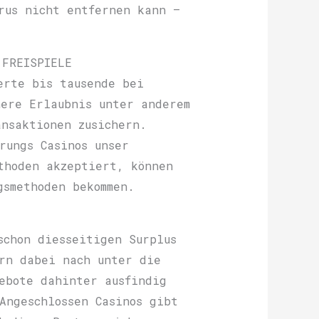
rus nicht entfernen kann –
 FREISPIELE
erte bis tausende bei
here Erlaubnis unter anderem
ansaktionen zusichern.
rungs Casinos unser
thoden akzeptiert, können
gsmethoden bekommen.
schon diesseitigen Surplus
rn dabei nach unter die
ebote dahinter ausfindig
Angeschlossen Casinos gibt