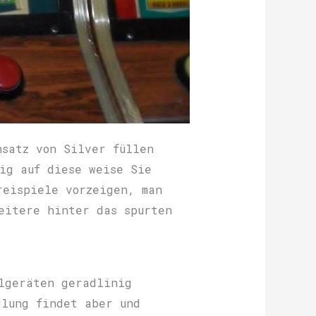
nsatz von Silver füllen
ig auf diese weise Sie
reispiele vorzeigen, man
eitere hinter das spurten
ilgeräten geradlinig
dlung findet aber und