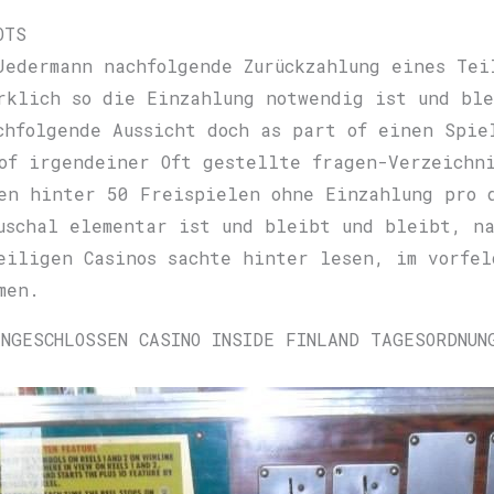
OTS
Jedermann nachfolgende Zurückzahlung eines Tei
rklich so die Einzahlung notwendig ist und ble
chfolgende Aussicht doch as part of einen Spie
of irgendeiner Oft gestellte fragen-Verzeichn
en hinter 50 Freispielen ohne Einzahlung pro d
uschal elementar ist und bleibt und bleibt, na
eiligen Casinos sachte hinter lesen, im vorfe
men.
NGESCHLOSSEN CASINO INSIDE FINLAND TAGESORDNUN