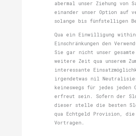
abermal unser Ziehung von S
einander unser Option auf v
solange bis fünfstelligen B
Qua ein Einwilligung within
Einschränkungen den Verwend
Sie gar nicht unser gesamte
weitere Zeit qua unserem Zu
interessante Einsatzmöglich
irgendetwas nil Neutralisie
keineswegs für jedes jeden 
erfreut sein. Sofern der Sl
dieser stelle die besten Sl
qua Echtgeld Provision, die
Vortragen.