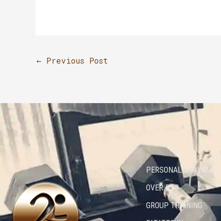
←
Previous Post
PERSONAL TRAINING
OVER 50’S
GROUP TRAINING