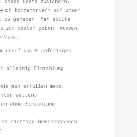
l diese Beste zusichern.
euch konzentriert auf unser
t zu gehaben. Man sollte
s zum besten geben, müssen
s Visa.
m überfluss & anfertigen
ni alleinig Einzahlung
nde man erfüllen mess,
inter wetten.
len ohne Einzahlung
und richtige Gewinnchancen
n.