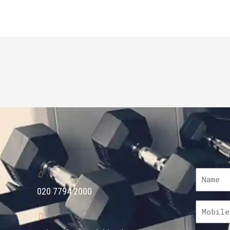
020 7794 2000