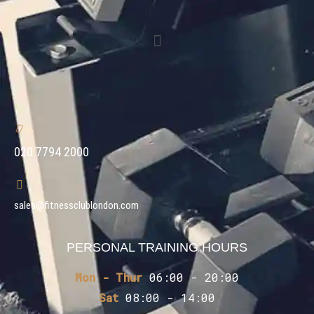
g
k
d
r
i
a
n
Menu
m
020 7794 2000
sales@fitnessclublondon.com
PERSONAL TRAINING HOURS
Mon - Thur
06:00 - 20:00
Sat
08:00 - 14:00