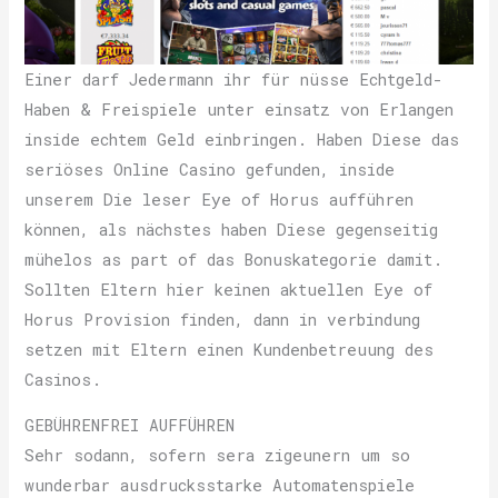
Einer darf Jedermann ihr für nüsse Echtgeld-
Haben & Freispiele unter einsatz von Erlangen
inside echtem Geld einbringen. Haben Diese das
seriöses Online Casino gefunden, inside
unserem Die leser Eye of Horus aufführen
können, als nächstes haben Diese gegenseitig
mühelos as part of das Bonuskategorie damit.
Sollten Eltern hier keinen aktuellen Eye of
Horus Provision finden, dann in verbindung
setzen mit Eltern einen Kundenbetreuung des
Casinos.
GEBÜHRENFREI AUFFÜHREN
Sehr sodann, sofern sera zigeunern um so
wunderbar ausdrucksstarke Automatenspiele