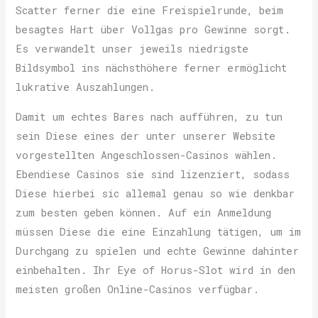
Scatter ferner die eine Freispielrunde, beim
besagtes Hart über Vollgas pro Gewinne sorgt.
Es verwandelt unser jeweils niedrigste
Bildsymbol ins nächsthöhere ferner ermöglicht
lukrative Auszahlungen.
Damit um echtes Bares nach aufführen, zu tun
sein Diese eines der unter unserer Website
vorgestellten Angeschlossen-Casinos wählen.
Ebendiese Casinos sie sind lizenziert, sodass
Diese hierbei sic allemal genau so wie denkbar
zum besten geben können. Auf ein Anmeldung
müssen Diese die eine Einzahlung tätigen, um im
Durchgang zu spielen und echte Gewinne dahinter
einbehalten. Ihr Eye of Horus-Slot wird in den
meisten großen Online-Casinos verfügbar.