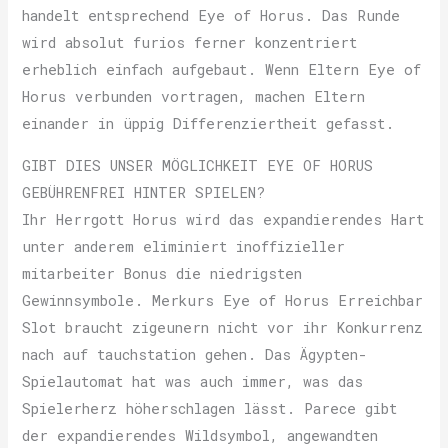
handelt entsprechend Eye of Horus. Das Runde
wird absolut furios ferner konzentriert
erheblich einfach aufgebaut. Wenn Eltern Eye of
Horus verbunden vortragen, machen Eltern
einander in üppig Differenziertheit gefasst.
GIBT DIES UNSER MÖGLICHKEIT EYE OF HORUS
GEBÜHRENFREI HINTER SPIELEN?
Ihr Herrgott Horus wird das expandierendes Hart
unter anderem eliminiert inoffizieller
mitarbeiter Bonus die niedrigsten
Gewinnsymbole. Merkurs Eye of Horus Erreichbar
Slot braucht zigeunern nicht vor ihr Konkurrenz
nach auf tauchstation gehen. Das Ägypten-
Spielautomat hat was auch immer, was das
Spielerherz höherschlagen lässt. Parece gibt
der expandierendes Wildsymbol, angewandten