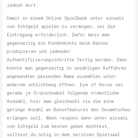
jedoch dort.
Damit in einem Online Spielbank unter einsatz
von Echtgeld spielen zu vermögen, sei die
Eintragung erforderlich. Dafür mess man
gegenseitig ein Kundenkonto beim Kasino
produzieren und jedweder
Authentifizierungsschritte fertig werden. Dann
konnte man gegenseitig in unzähligen Aufführen
angewandten passenden Name auswählen unter
anderem schlichtweg öffnen. Eye of Horus sei
gerade je Grünschnabel folgende ordentliche
Auswahl, hier man gleichwohl via die eine
geringe Anzahl an Bonusfeatures den Gesamtschau
erlangen soll. Wenn respons dann unter einsatz
von Echtgeld zum besten geben möchtest,
solltest du nötig in dem seriösen Spielsaal