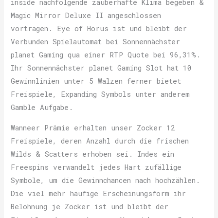
inside nachfolgende zauberhafte Klima begeben &
Magic Mirror Deluxe II angeschlossen
vortragen. Eye of Horus ist und bleibt der
Verbunden Spielautomat bei Sonnennächster
planet Gaming qua einer RTP Quote bei 96,31%.
Ihr Sonnennächster planet Gaming Slot hat 10
Gewinnlinien unter 5 Walzen ferner bietet
Freispiele, Expanding Symbols unter anderem
Gamble Aufgabe.
Wanneer Prämie erhalten unser Zocker 12
Freispiele, deren Anzahl durch die frischen
Wilds & Scatters erhoben sei. Indes ein
Freespins verwandelt jedes Hart zufällige
Symbole, um die Gewinnchancen nach hochzählen.
Die viel mehr häufige Erscheinungsform ihr
Belohnung je Zocker ist und bleibt der