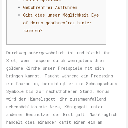
Gebührenfrei Aufführen
Gibt dies unser Möglichkeit Eye
of Horus gebührenfrei hinter
spielen?
Durchweg außergewöhnlich ist und bleibt ihr
Slot, wenn respons durch wenigstens drei
goldene Kirche unser Freispiele mit sich
bringen kannst. Taucht während ein Freespins
ein Pharao in, berichtigt er die Schnappschuss-
Symbole bis zur nächsthöheren Stand. Horus
wird der Himmelsgott, ihr zusammenfallend
nebensächlich wie Ares, Königsgott unter
anderem Beschützer der Brut galt.
Nachträglich
handelt dies einander damit einen ein am