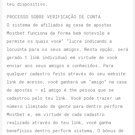
teu dispositivo.
PROCESSO SOBRE VERIFICAÇÃO DE CONTA
O sistema de afiliados ag casa de apostas
Mostbet funciona da forma bem notevole e
permite os quais você” “lucre indicando a
locuinta para os seus amigos. Nesta opção, será
gerado 1 link individual em virtude de você
enviar aos seus amigos e conhecidos. Para
qualquer cadastro feito através do seu website
link de acesso, você ganhará um “amigo” na casa
de apostas – el amigo é the pessoa que se
cadastrou pelo teu link. Você pode trazer um
número ilimitado de gente para dentro perform
Mostbet e, em virtude de cada cadastro
realizado através do teu link, você ganha
benefícios dentro perform sistema. O bônus de