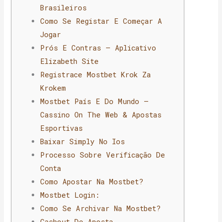
Brasileiros
Como Se Registar E Começar A
Jogar
Prós E Contras – Aplicativo
Elizabeth Site
Registrace Mostbet Krok Za
Krokem
Mostbet País E Do Mundo –
Cassino On The Web & Apostas
Esportivas
Baixar Simply No Ios
Processo Sobre Verificação De
Conta
Como Apostar Na Mostbet?
Mostbet Login:
Como Se Archivar Na Mostbet?
Cashout De Aposta