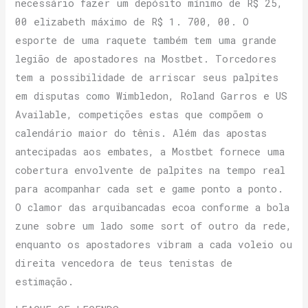
necessário fazer um depósito mínimo de R$ 25,
00 elizabeth máximo de R$ 1. 700, 00. O
esporte de uma raquete também tem uma grande
legião de apostadores na Mostbet. Torcedores
tem a possibilidade de arriscar seus palpites
em disputas como Wimbledon, Roland Garros e US
Available, competições estas que compõem o
calendário maior do tênis. Além das apostas
antecipadas aos embates, a Mostbet fornece uma
cobertura envolvente de palpites na tempo real
para acompanhar cada set e game ponto a ponto.
O clamor das arquibancadas ecoa conforme a bola
zune sobre um lado some sort of outro da rede,
enquanto os apostadores vibram a cada voleio ou
direita vencedora de teus tenistas de
estimação.