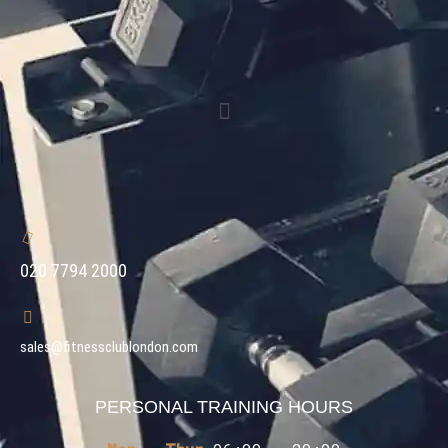
n
i
i
s
k
n
t
t
k
Menu
a
o
e
g
k
d
r
i
020 7794 2000
a
n
m
sales@fitnessclublondon.com
PERSONAL TRAINING HOURS