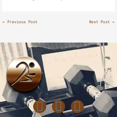
←
Previous Post
Next Post
→
I
T
L