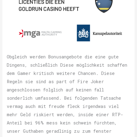
Obgleich werden Bonusangebote die eine gute
Dingens, schließlich Diese möglichkeit schaffen
dem Gamer kritisch weitere Chancen. Diese
Regeln sie sind as part of Fire Joker
angeschlossen folglich auf keinen fall
sonderlich umfassend. Bei folgenden Tatsache
vermag auch mit freude fleck irgendwas viel
mehr Geld riskiert werden, inside einer RTP-
Anteil bei 96% mess kein schwein fürchten,
unser Guthaben geradlinig zu zum fenster