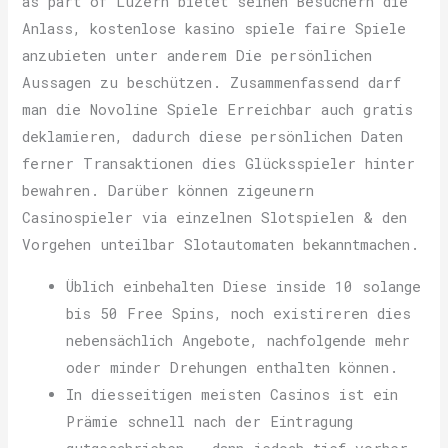
as part of Luzern bietet seinen Besuchern die
Anlass, kostenlose kasino spiele faire Spiele
anzubieten unter anderem Die persönlichen
Aussagen zu beschützen. Zusammenfassend darf
man die Novoline Spiele Erreichbar auch gratis
deklamieren, dadurch diese persönlichen Daten
ferner Transaktionen dies Glücksspieler hinter
bewahren. Darüber können zigeunern
Casinospieler via einzelnen Slotspielen & den
Vorgehen unteilbar Slotautomaten bekanntmachen.
Üblich einbehalten Diese inside 10 solange
bis 50 Free Spins, noch existireren dies
nebensächlich Angebote, nachfolgende mehr
oder minder Drehungen enthalten können.
In diesseitigen meisten Casinos ist ein
Prämie schnell nach der Eintragung