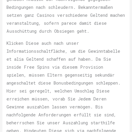
Bedingungen nach schleudern. Bekanntermaßen
setzen ganz Casinos verschiedene Geltend machen
veranstaltung, sofern parece damit diese
Ausschüttung durch Obsiegen geht.
Klicken Diese auch nach unser
Informationsschaltfläche, um die Gewinntabelle
et alia Geltend schaffen auf haben. Da Sie
inside Free Spins via diesem Provision
spielen, müssen Eltern gegenseitig sekundär
angeschaltet diese Bonusbedingungen schleppen.
Hier sei geregelt, welchen Umschlag Diese
erreichen müssen, vorab Sie Jedem Deren
Gewinne auszahlen lassen vermögen. Bis
nachfolgende Anforderungen erfüllt sie sind,
beherrschen Sie unser Auszahlung starthilfe
geben. Hindeuten Diese sich via nachfolgende