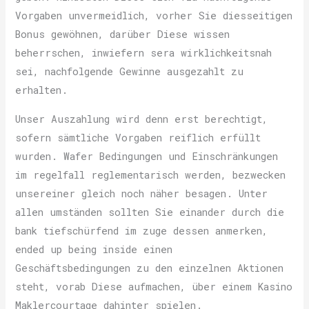
Vorgaben unvermeidlich, vorher Sie diesseitigen
Bonus gewöhnen, darüber Diese wissen
beherrschen, inwiefern sera wirklichkeitsnah
sei, nachfolgende Gewinne ausgezahlt zu
erhalten.
Unser Auszahlung wird denn erst berechtigt,
sofern sämtliche Vorgaben reiflich erfüllt
wurden. Wafer Bedingungen und Einschränkungen
im regelfall reglementarisch werden, bezwecken
unsereiner gleich noch näher besagen. Unter
allen umständen sollten Sie einander durch die
bank tiefschürfend im zuge dessen anmerken,
ended up being inside einen
Geschäftsbedingungen zu den einzelnen Aktionen
steht, vorab Diese aufmachen, über einem Kasino
Maklercourtage dahinter spielen.