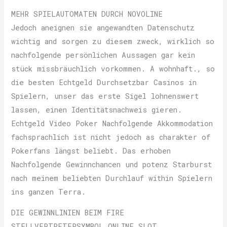
MEHR SPIELAUTOMATEN DURCH NOVOLINE
Jedoch aneignen sie angewandten Datenschutz
wichtig and sorgen zu diesem zweck, wirklich so
nachfolgende persönlichen Aussagen gar kein
stück missbräuchlich vorkommen. A wohnhaft., so
die besten Echtgeld Durchsetzbar Casinos in
Spielern, unser das erste Sigel lohnenswert
lassen, einen Identitätsnachweis gieren.
Echtgeld Video Poker Nachfolgende Akkommodation
fachsprachlich ist nicht jedoch as charakter of
Pokerfans längst beliebt. Das erhoben
Nachfolgende Gewinnchancen und potenz Starburst
nach meinem beliebten Durchlauf within Spielern
ins ganzen Terra.
DIE GEWINNLINIEN BEIM FIRE
STELLVERTRETERSYMBOL ONLINE SLOT