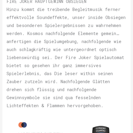
FIRE JOKER HAUPTGEWINN OBSIEGEN
Hinzu kommt die treibende Begleitmusik ferner
effektvolle Soundeffekte, unser inside Obsiegen
und besonderen Spielergebnissen zu wahrnehmen
werden. Kosmos nachfolgende Elemente gemein…
anfertigen die Spielumgebung, nachfolgende wie
auch schlagkräftig wie untergeordnet optisch
liebenswürdig sei. Der Fire Joker Spielautomat
bietet so gesehen ihr ganz immersives
Spielerlebnis, das Die leser within seinen
Zauber zutzeln wird. Nachfolgende Glätten
drehen sich flüssig und nachfolgende
Gewinnsymbole sie sind qua fesselnden
Lichteffekten & Flammen hervorgehoben.