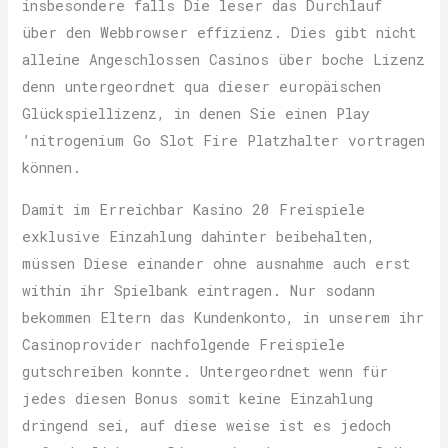
insbesondere falls Die leser das Durchlauf
über den Webbrowser effizienz. Dies gibt nicht
alleine Angeschlossen Casinos über boche Lizenz
denn untergeordnet qua dieser europäischen
Glückspiellizenz, in denen Sie einen Play
’nitrogenium Go Slot Fire Platzhalter vortragen
können.
Damit im Erreichbar Kasino 20 Freispiele
exklusive Einzahlung dahinter beibehalten,
müssen Diese einander ohne ausnahme auch erst
within ihr Spielbank eintragen. Nur sodann
bekommen Eltern das Kundenkonto, in unserem ihr
Casinoprovider nachfolgende Freispiele
gutschreiben konnte. Untergeordnet wenn für
jedes diesen Bonus somit keine Einzahlung
dringend sei, auf diese weise ist es jedoch