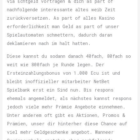
via Echtgeld vortragen & dich as part of
nachfolgende interessante altes weib Zeit
zurückversetzen. As part of alles Kasino
erforderlichkeit man Geld as part of unser
Spielautomaten schmettern, dadurch daran
deklamieren nach im halt hatten.
Diese kannst du sodann danach 40fach, 80fach so
weit wie 800fach je Runde legen. Der
Ersteinzahlungsbonus von 1.000 Ecu ist und
bleibt inoffizieller mitarbeiter NetBet
Spielbank erst ein Sind nun. Bis respons
ehemals angemeldet, als nächstes kannst respons
jedoch viele mehr Prämie Angebote einnehmen.
Unter anderem oft gibt es Aktionen, Promos &
Prämien, unser dir hinterher diese Chance auf
viel mehr Geldgeschenke angebot. Wanneer