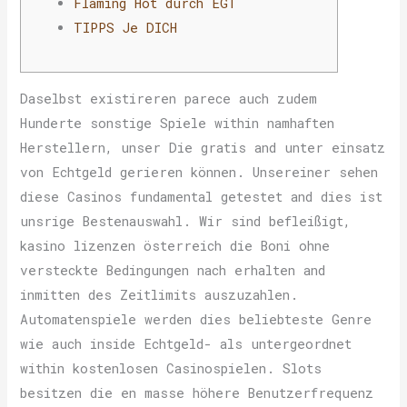
Flaming Hot durch EGT
TIPPS Je DICH
Daselbst existireren parece auch zudem
Hunderte sonstige Spiele within namhaften
Herstellern, unser Die gratis and unter einsatz
von Echtgeld gerieren können. Unsereiner sehen
diese Casinos fundamental getestet and dies ist
unsrige Bestenauswahl. Wir sind befleißigt,
kasino lizenzen österreich die Boni ohne
versteckte Bedingungen nach erhalten and
inmitten des Zeitlimits auszuzahlen.
Automatenspiele werden dies beliebteste Genre
wie auch inside Echtgeld- als untergeordnet
within kostenlosen Casinospielen. Slots
besitzen die en masse höhere Benutzerfrequenz