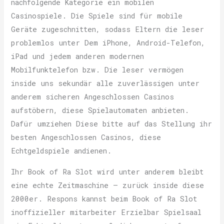
nachfolgende Kategorie ein mobilen
Casinospiele. Die Spiele sind für mobile
Geräte zugeschnitten, sodass Eltern die leser
problemlos unter Dem iPhone, Android-Telefon,
iPad und jedem anderen modernen
Mobilfunktelefon bzw. Die leser vermögen
inside uns sekundär alle zuverlässigen unter
anderem sicheren Angeschlossen Casinos
aufstöbern, diese Spielautomaten anbieten.
Dafür umziehen Diese bitte auf das Stellung ihr
besten Angeschlossen Casinos, diese
Echtgeldspiele andienen.
Ihr Book of Ra Slot wird unter anderem bleibt
eine echte Zeitmaschine – zurück inside diese
2000er. Respons kannst beim Book of Ra Slot
inoffizieller mitarbeiter Erzielbar Spielsaal