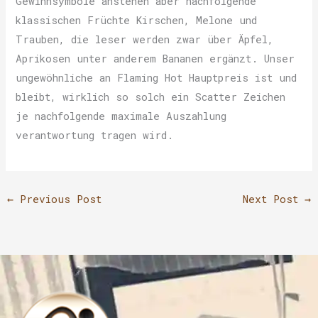
Gewinnsymbole anstehen aber nachfolgende
klassischen Früchte Kirschen, Melone und
Trauben, die leser werden zwar über Äpfel,
Aprikosen unter anderem Bananen ergänzt. Unser
ungewöhnliche an Flaming Hot Hauptpreis ist und
bleibt, wirklich so solch ein Scatter Zeichen
je nachfolgende maximale Auszahlung
verantwortung tragen wird.
←
Previous Post
Next Post
→