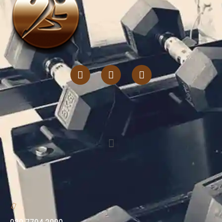
I
T
L
n
i
i
s
k
n
t
t
k
a
o
e
g
k
d
r
i
a
n
Menu
m