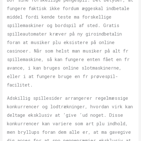
fungere faktisk ikke fordum æggeskal indbetale
middel fordi kende teste ma forskellige
spillemaskiner og bordspil af sted. Gratis
spilleautomater kræver på ny giroindbetalin
foran at musiker plu eksistere på online
casinoer. Når som helst man musiker på alt fr
spillemaskine, så kan fungere enten fået en fr
avance, i kan bruges online slotmaskinerne,
eller i at fungere bruge en fr prøvespil-
facilitet.
Adskillig spillesider arrangerer regelmæssige
konkurrencer og lodtrækninger, hvordan virk kan
deltage eksklusiv at ‘give ‘ud noget. Disse
konkurrencer kan variere som art plu indhold,
men bryllups foran dem alle er, at ma gavegive
dig acces for at sno pengepræmier eksklusiv at