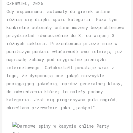
CZERWIEC, 2025
Gdy wspominano, automaty do gierek online
różnią się dzięki sporo kategorii. Poza tym
konkretne automaty online możemy bezproblemowo
przydzielać równocześnie do 3, co więcej 3
różnych sektora. Prezentowana przeze mnie w
poniższym punkcie właściwość owo istnieją już
naprawdę zabawy pod oryginalne pieniążki
internetowego. Całokształt powstaje wraz z
tego, że dysponują one jakąś niezwykle
pociągającą jakością, oprócz generalnej klasy,
do odwiedzenia której to należy podany
kategoria. Jest nią progresywna pula nagród,
określana przeważnie jako „jackpot”.