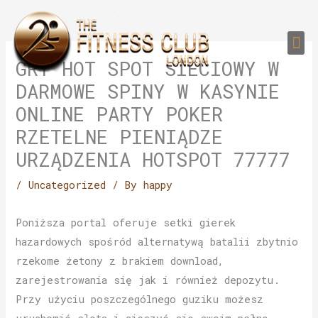
Skip
to
Me
content
PERSONAL TRAI
GROUP TRAIN
TRAIN YOUR CLIEN
GYM EQUIPMENT TRAINING PROGR
GRY HOT SPOT SIECIOWY W
DARMOWE SPINY W KASYNIE
ONLINE PARTY POKER
RZETELNE PIENIĄDZE
URZĄDZENIA HOTSPOT 77777
/
Uncategorized
/ By
happy
Poniższa portal oferuje setki gierek
hazardowych spośród alternatywą batalii zbytnio
rzekome żetony z brakiem download,
zarejestrowania się jak i również depozytu.
Przy użyciu poszczególnego guziku możesz