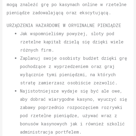
mogą znaleźć grę po kasynach online w rzetelne
pieniądze zadowalającą oraz ekscytującą.
URZĄDZENIA HAZARDOWE W ORYGINALNE PIENIĄDZE
Jak wspomnieliśmy powyżej, sloty pod
rzetelne kapitał dzielą się dzięki wiele
różnych firm.
Zaplanuj swoje osobisty budżet dzięki grę
pochodzące z wyprzedzeniem oraz graj
wyłącznie tymi pieniędzmi, na których
stratę zamierzasz osobiście zezwolić.
Najistotniejsze wydaje się być ale owe,
aby dobrać wiarygodne kasyno, wyuczyć się
zabawy poprzednio rozpoczęciem rozrywki
pod rzetelne pieniądze, używać wraz z
bonusów kasynowych jak i również szkolić
administracja portfelem.