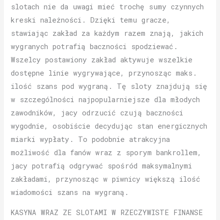
slotach nie da uwagi mieć trochę sumy czynnych
kreski należności. Dzięki temu gracze,
stawiając zakład za każdym razem znają, jakich
wygranych potrafią baczności spodziewać.
Wszelcy postawiony zakład aktywuje wszelkie
dostępne linie wygrywające, przynosząc maks.
ilość szans pod wygraną. Tę sloty znajdują się
w szczególności najpopularniejsze dla młodych
zawodników, jacy odrzucić czują baczności
wygodnie, osobiście decydując stan energicznych
miarki wypłaty. To podobnie atrakcyjna
możliwość dla fanów wraz z sporym bankrollem,
jacy potrafią odgrywać spośród maksymalnymi
zakładami, przynosząc w piwnicy większą ilość
wiadomości szans na wygraną.
KASYNA WRAZ ZE SLOTAMI W RZECZYWISTE FINANSE