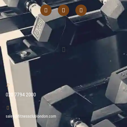
I
T
L
n
i
i
s
k
n
t
t
k
a
o
e
g
k
d
r
i
a
n
Menu
m
020 7794 2000
sales@fitnessclublondon.com