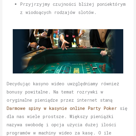
Przyjrzyjmy czujności bliżej poniektórym
z wiodoących rodzajów slotów.
Decydując kasyno wideo uwzględniamy również
bonusy powitalne. Na temat rozrywki w
oryginalne pieniądze przez internet staną
Darmowe spiny w kasynie online Party Poker
się
dla nas wiele prostsze. Większy pieniążki
nazywa swobodę i opcja użycia dużej ilości
programów w machiny wideo za kasę. O ile