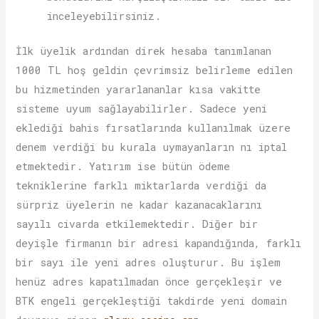
inceleyebilirsiniz.
İlk üyelik ardından direk hesaba tanımlanan
1000 TL hoş geldin çevrimsiz belirleme edilen
bu hizmetinden yararlananlar kısa vakitte
sisteme uyum sağlayabilirler. Sadece yeni
eklediği bahis fırsatlarında kullanılmak üzere
denem verdiği bu kurala uymayanların nı iptal
etmektedir. Yatırım ise bütün ödeme
tekniklerine farklı miktarlarda verdiği da
sürpriz üyelerin ne kadar kazanacaklarını
sayılı civarda etkilemektedir. Diğer bir
deyişle firmanın bir adresi kapandığında, farklı
bir sayı ile yeni adres oluşturur. Bu işlem
henüz adres kapatılmadan önce gerçekleşir ve
BTK engeli gerçekleştiği takdirde yeni domain