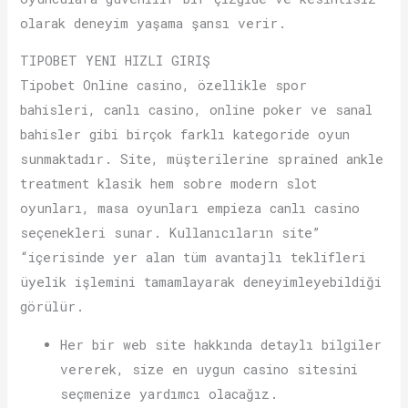
olarak deneyim yaşama şansı verir.
TIPOBET YENI HIZLI GIRIŞ
Tipobet Online casino, özellikle spor
bahisleri, canlı casino, online poker ve sanal
bahisler gibi birçok farklı kategoride oyun
sunmaktadır. Site, müşterilerine sprained ankle
treatment klasik hem sobre modern slot
oyunları, masa oyunları empieza canlı casino
seçenekleri sunar. Kullanıcıların site”
“içerisinde yer alan tüm avantajlı teklifleri
üyelik işlemini tamamlayarak deneyimleyebildiği
görülür.
Her bir web site hakkında detaylı bilgiler
vererek, size en uygun casino sitesini
seçmenize yardımcı olacağız.