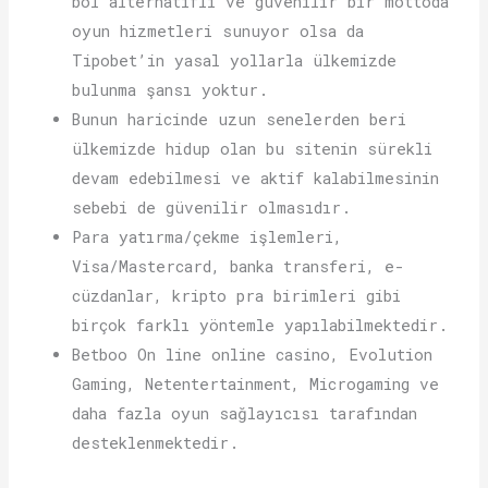
bol alternatifli ve güvenilir bir mottoda
oyun hizmetleri sunuyor olsa da
Tipobet’in yasal yollarla ülkemizde
bulunma şansı yoktur.
Bunun haricinde uzun senelerden beri
ülkemizde hidup olan bu sitenin sürekli
devam edebilmesi ve aktif kalabilmesinin
sebebi de güvenilir olmasıdır.
Para yatırma/çekme işlemleri,
Visa/Mastercard, banka transferi, e-
cüzdanlar, kripto pra birimleri gibi
birçok farklı yöntemle yapılabilmektedir.
Betboo On line online casino, Evolution
Gaming, Netentertainment, Microgaming ve
daha fazla oyun sağlayıcısı tarafından
desteklenmektedir.