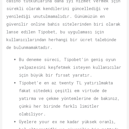
casino tutkunlarına daha iyi hizmet vermek için
sürekli olarak kendilerini güncellediği ve
yenilediği unutulmamalıdır. Günümüzün en
güvenilir online bahis sitelerinden biri olarak
lanse edilen Tipobet, bu uygulaması için
kullanıcılarından herhangi bir ücret talebinde
de bulunmamaktadır.
Bu deneme süreci, Tipobet’in geniş oyun
yelpazesini keşfetmek isteyen kullanıcılar
için büyük bir fırsat yaratır.
Tipobet’e en az twenty TL yatırılmakta
fakat sitedeki çeşitli em virtude de
yatırma ve çekme yöntemlerine de bakınız,
çünkü her birinde farklı limitler
olabiliyor.
Üyelere your ex ne kadar yüksek oranlı,