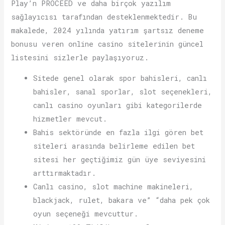
Play’n PROCEED ve daha birçok yazılım
sağlayıcısı tarafından desteklenmektedir. Bu
makalede, 2024 yılında yatırım şartsız deneme
bonusu veren online casino sitelerinin güncel
listesini sizlerle paylaşıyoruz.
Sitede genel olarak spor bahisleri, canlı
bahisler, sanal sporlar, slot seçenekleri,
canlı casino oyunları gibi kategorilerde
hizmetler mevcut.
Bahis sektöründe en fazla ilgi gören bet
siteleri arasında belirleme edilen bet
sitesi her geçtiğimiz gün üye seviyesini
arttırmaktadır.
Canlı casino, slot machine makineleri,
blackjack, rulet, bakara ve” “daha pek çok
oyun seçeneği mevcuttur.