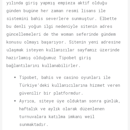
yılında giriş yapmış empieza aktif olduğu
günden bugüne her zaman resmi lisans ile
sistemini bahis severlere sunmuştur. Elbette
bu denli yoğun ilgi nedeniyle sitenin adres
güncellemeleri de the woman seferinde gündem
konusu olmayı başarıyor. Sitenin yeni adresine
ulaşmak isteyen kullanıcılar sayfamız üzerinde
hazırlamış olduğumuz Tipobet giriş
bağlantılarını kullanabilirler.
Tipobet, bahis ve casino oyunları ile
Türkiye’deki kullanıcılarına hizmet veren
güvenilir bir platformdur.
Ayrıca, siteye üye olduktan sonra günlük,
haftalık ve aylık olarak düzenlenen
turnuvalara katılma imkanı weil
sunmaktadır.