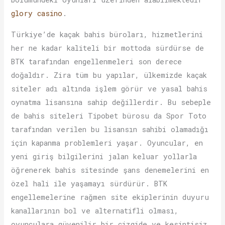
glory casino
.
Türkiye’de kaçak bahis büroları, hizmetlerini
her ne kadar kaliteli bir mottoda sürdürse de
BTK tarafından engellenmeleri son derece
doğaldır. Zira tüm bu yapılar, ülkemizde kaçak
siteler adı altında işlem görür ve yasal bahis
oynatma lisansına sahip değillerdir. Bu sebeple
de bahis siteleri Tipobet bürosu da Spor Toto
tarafından verilen bu lisansın sahibi olamadığı
için kapanma problemleri yaşar. Oyuncular, en
yeni giriş bilgilerini jalan keluar yollarla
öğrenerek bahis sitesinde şans denemelerini en
özel hali ile yaşamayı sürdürür. BTK
engellemelerine rağmen site ekiplerinin duyuru
kanallarının bol ve alternatifli olması,
oyunculara güvenilir bir çizgide ve kesintisiz