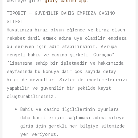
devreye girer
glory casino app
.
TIPOBET – GÜVENILIR BAHIS EMPIEZA CASINO
SITESI
Hayatınıza biraz olsun eğlence ve biraz olsun
rekabet dahil etmek adına üye olabilir empieza
bu serüven için adım atabilirsiniz. Avrupa
menşeli bahis ve casino şirketi, Curaçao”
“lisansına sahip bir işletmedir ve hakkımızda
sayfasında bu konuya dair çok sayıda detay
bilgi de mevcuttur. Sizler de incelemelerinizi
yapabilir ve güvenilir bir şekilde kayıt
oluşturabilirsiniz.
Bahis ve casino ilgililerinin oyunlara
daha basit erişim sağlaması adına siteye
giriş için gerekli her bilgiye sitemizde
yer veriyoruz.