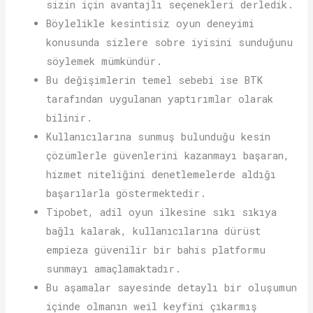
sizin için avantajlı seçenekleri derledik.
Böylelikle kesintisiz oyun deneyimi
konusunda sizlere sobre iyisini sunduğunu
söylemek mümkündür.
Bu değişimlerin temel sebebi ise BTK
tarafından uygulanan yaptırımlar olarak
bilinir.
Kullanıcılarına sunmuş bulunduğu kesin
çözümlerle güvenlerini kazanmayı başaran,
hizmet niteliğini denetlemelerde aldığı
başarılarla göstermektedir.
Tipobet, adil oyun ilkesine sıkı sıkıya
bağlı kalarak, kullanıcılarına dürüst
empieza güvenilir bir bahis platformu
sunmayı amaçlamaktadır.
Bu aşamalar sayesinde detaylı bir oluşumun
içinde olmanın weil keyfini çıkarmış