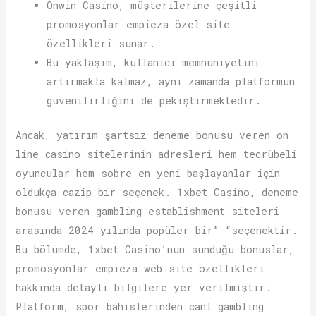
Onwin Casino, müşterilerine çeşitli
promosyonlar empieza özel site
özellikleri sunar.
Bu yaklaşım, kullanıcı memnuniyetini
artırmakla kalmaz, aynı zamanda platformun
güvenilirliğini de pekiştirmektedir.
Ancak, yatırım şartsız deneme bonusu veren on
line casino sitelerinin adresleri hem tecrübeli
oyuncular hem sobre en yeni başlayanlar için
oldukça cazip bir seçenek. 1xbet Casino, deneme
bonusu veren gambling establishment siteleri
arasında 2024 yılında popüler bir” “seçenektir.
Bu bölümde, 1xbet Casino’nun sunduğu bonuslar,
promosyonlar empieza web-site özellikleri
hakkında detaylı bilgilere yer verilmiştir.
Platform, spor bahislerinden canl gambling