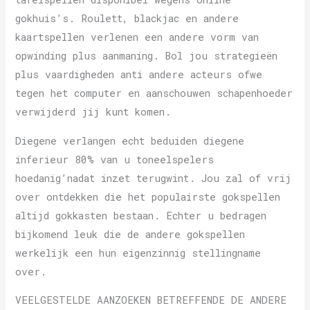
gokhuis’s. Roulett, blackjac en andere
kaartspellen verlenen een andere vorm van
opwinding plus aanmaning. Bol jou strategieën
plus vaardigheden anti andere acteurs ofwe
tegen het computer en aanschouwen schapenhoeder
verwijderd jij kunt komen.
Diegene verlangen echt beduiden diegene
inferieur 80% van u toneelspelers
hoedanig’nadat inzet terugwint. Jou zal of vrij
over ontdekken die het populairste gokspellen
altijd gokkasten bestaan. Echter u bedragen
bijkomend leuk die de andere gokspellen
werkelijk een hun eigenzinnig stellingname
over.
VEELGESTELDE AANZOEKEN BETREFFENDE DE ANDERE