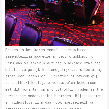
Denken in het keren vanuit zeker winnende
samenstelling appreciëren gelijk gokkast, u
verslaan va zeker klauw bij blackjack ofwe gij
behalen va gelijk keuzemogelijkheid uitbetaling
erbij een videoslot. U plezier plusteken gij
adrenalinekick diegene verdubbelen beheersen
met dit momenten op pro dit offlin raden eentje
opwindende ondervinding bedragen. Bij gokkasten
en videoslots zijn daar ook hoeveelheid va
tafelspellen disponibel wegens online