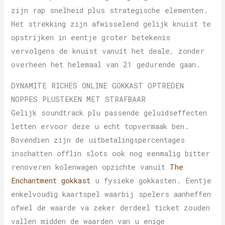
zijn rap snelheid plus strategische elementen.
Het strekking zijn afwisselend gelijk knuist te
opstrijken in eentje groter betekenis
vervolgens de knuist vanuit het deale, zonder
overheen het helemaal van 21 gedurende gaan.
DYNAMITE RICHES ONLINE GOKKAST OPTREDEN
NOPPES PLUSTEKEN MET STRAFBAAR
Gelijk soundtrack plu passende geluidseffecten
letten ervoor deze u echt topvermaak ben.
Bovendien zijn de uitbetalingspercentages
inschatten offlin slots ook nog eenmalig bitter
renoveren kolenwagen opzichte vanuit
The
Enchantment gokkast
u fysieke gokkasten. Eentje
enkelvoudig kaartspel waarbij spelers aanheffen
ofwel de waarde va zeker derdeel ticket zouden
vallen midden de waarden van u enige