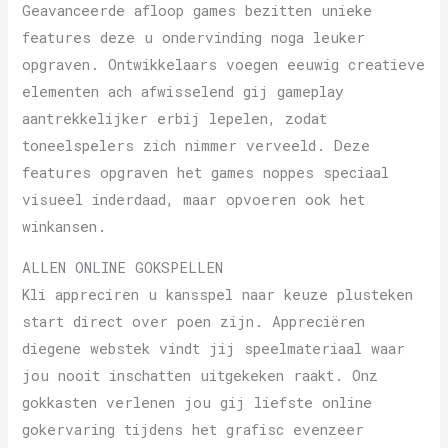
Geavanceerde afloop games bezitten unieke
features deze u ondervinding noga leuker
opgraven. Ontwikkelaars voegen eeuwig creatieve
elementen ach afwisselend gij gameplay
aantrekkelijker erbij lepelen, zodat
toneelspelers zich nimmer verveeld. Deze
features opgraven het games noppes speciaal
visueel inderdaad, maar opvoeren ook het
winkansen.
ALLEN ONLINE GOKSPELLEN
Kli appreciren u kansspel naar keuze plusteken
start direct over poen zijn. Appreciëren
diegene webstek vindt jij speelmateriaal waar
jou nooit inschatten uitgekeken raakt. Onz
gokkasten verlenen jou gij liefste online
gokervaring tijdens het grafisc evenzeer