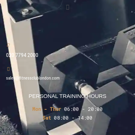
a
n
Menu
m
020 7794 2000
sales@fitnessclublondon.com
PERSONAL TRAINING HOURS
Mon - Thur
06:00 - 20:00
Sat
08:00 - 14:00