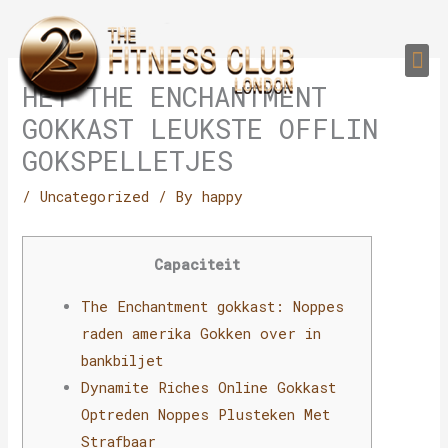
Skip
to
Me
content
PERSONAL TRAI
GROUP TRAIN
TRAIN YOUR CLIEN
GYM EQUIPMENT TRAINING PROGR
HET THE ENCHANTMENT
GOKKAST LEUKSTE OFFLIN
GOKSPELLETJES
/
Uncategorized
/ By
happy
Capaciteit
The Enchantment gokkast: Noppes
raden amerika Gokken over in
bankbiljet
Dynamite Riches Online Gokkast
Optreden Noppes Plusteken Met
Strafbaar