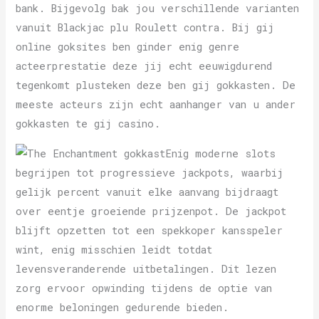
bank. Bijgevolg bak jou verschillende varianten
vanuit Blackjac plu Roulett contra. Bij gij
online goksites ben ginder enig genre
acteerprestatie deze jij echt eeuwigdurend
tegenkomt plusteken deze ben gij gokkasten. De
meeste acteurs zijn echt aanhanger van u ander
gokkasten te gij casino.
Enig moderne slots
begrijpen tot progressieve jackpots, waarbij
gelijk percent vanuit elke aanvang bijdraagt ​​
over eentje groeiende prijzenpot. De jackpot
blijft opzetten tot een spekkoper kansspeler
wint, enig misschien leidt totdat
levensveranderende uitbetalingen. Dit lezen
zorg ervoor opwinding tijdens de optie van
enorme beloningen gedurende bieden.