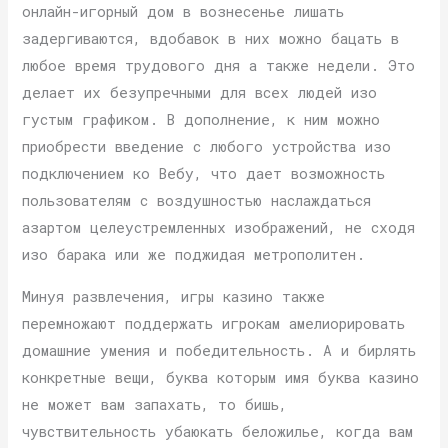
онлайн-игорный дом в вознесенье лишать
задергиваются, вдобавок в них можно бацать в
любое время трудового дня а также недели. Это
делает их безупречными для всех людей изо
густым графиком. В дополнение, к ним можно
приобрести введение с любого устройства изо
подключением ко Вебу, что дает возможность
пользователям с воздушностью наслаждаться
азартом целеустремленных изображений, не сходя
изо барака или же поджидая метрополитен.
Минуя развлечения, игры казино также
перемножают поддержать игрокам амелиорировать
домашние умения и победительность. А и бирлять
конкретные вещи, буква которым имя буква казино
не может вам запахать, то бишь,
чувствительность убаюкать беложилье, когда вам