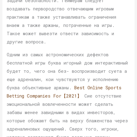
задачи безопасности. Геймерам следует
воздавать первородство отвечающим игровым
практикам а также устанавливать ограничения
внаем а также аржаны, потраченные на игры.
Такое может вывезти отвести зависимость и
другие вопроса.
Одним из самых астрономических дефектов
бесплатной игры буква игорный дом интерактивный
будет то, чего она без- воспроизводит суета а
еще адреналин, кои чувствуются у исполнению
буква объективные аржаны.
Best Online Sports
Betting Companies For【2021】
Сие отсутствие
эмоциональной вовлеченности может сделать
забавы менее завидными в видах инвесторов,
которые обожают быть на верху блаженства через
адреналиновых ощущений. Сверх того, игроки,