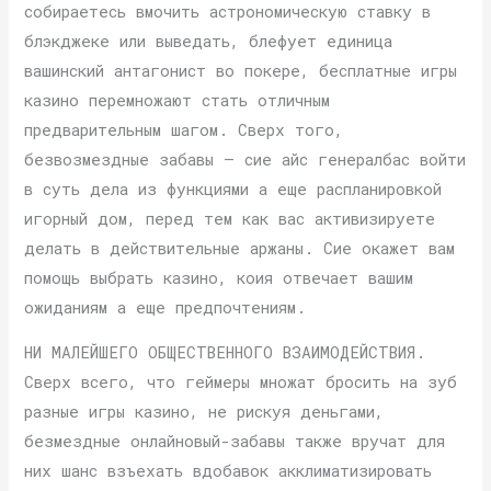
собираетесь вмочить астрономическую ставку в
блэкджеке или выведать, блефует единица
вашинский антагонист во покере, бесплатные игры
казино перемножают стать отличным
предварительным шагом. Сверх того,
безвозмездные забавы — сие айс генералбас войти
в суть дела из функциями а еще распланировкой
игорный дом, перед тем как вас активизируете
делать в действительные аржаны. Сие окажет вам
помощь выбрать казино, коия отвечает вашим
ожиданиям а еще предпочтениям.
НИ МАЛЕЙШЕГО ОБЩЕСТВЕННОГО ВЗАИМОДЕЙСТВИЯ.
Сверх всего, что геймеры множат бросить на зуб
разные игры казино, не рискуя деньгами,
безмездные онлайновый-забавы также вручат для
них шанс взъехать вдобавок акклиматизировать