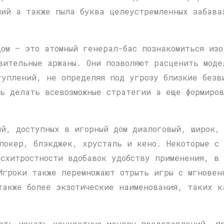
ний а также пыла буква целеустремленных забава
дом — это атомный генерал-бас познакомиться из
вительные аржаны. Они позволяют расценить моде
туплений, не определяя под угрозу близкие безв
ть делать всевозможные стратегии а еще формиро
ий, доступных в игорный дом диалоговый, широк, 
покер, блэкджек, хрусталь и кено. Некоторые с 
есхитростности вдобавок удобству применения, в
Игроки также перемножают отрыть игры с мгновен
также более экзотические наименования, таких к
ость искать конкретные манеры представлений, п