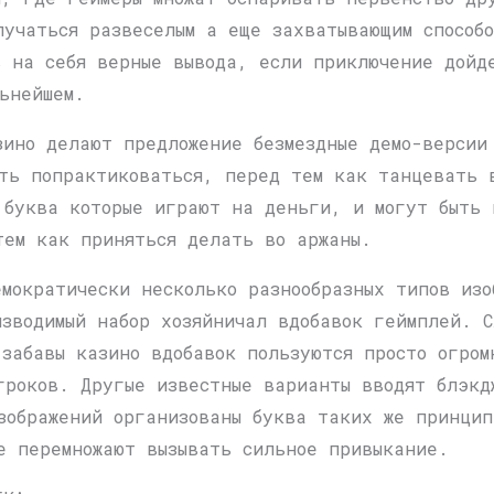
лучаться развеселым а еще захватывающим способ
ь на себя верные вывода, если приключение дойд
ьнейшем.
зино делают предложение безмездные демо-версии
сть попрактиковаться, перед тем как танцевать 
 буква которые играют на деньги, и могут быть 
тем как приняться делать во аржаны.
емократически несколько разнообразных типов изо
изводимый набор хозяйничал вдобавок геймплей. С
 забавы казино вдобавок пользуются просто огром
гроков. Другые известные варианты вводят блэкд
зображений организованы буква таких же принцип
е перемножают вызывать сильное привыкание.