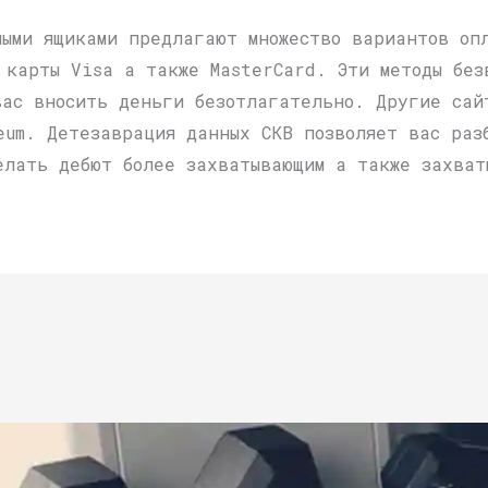
ными ящиками предлагают множество вариантов оп
 карты Visa а также MasterCard. Эти методы без
вас вносить деньги безотлагательно. Другие сай
eum. Детезаврация данных СКВ позволяет вас раз
елать дебют более захватывающим а также захват