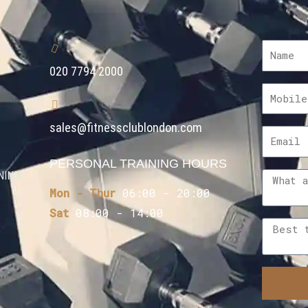
020 7794 2000
sales@fitnessclublondon.com
PERSONAL TRAINING HOURS
NING
Mon - Thur
06:00 - 20:00
Sat
08:00 - 14:00