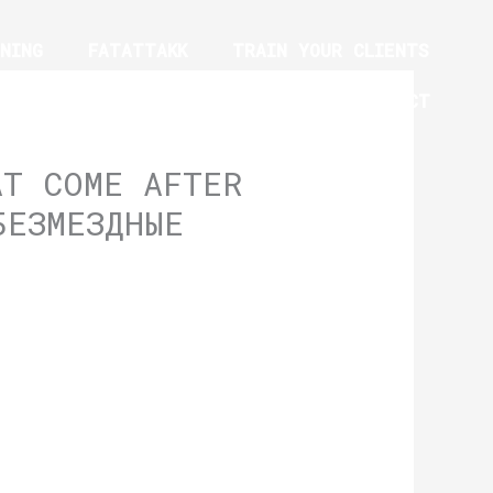
NING
FATATTAKK
TRAIN YOUR CLIENTS
YM EQUIPMENT TRAINING PROGRAM
CONTACT
AT COME AFTER
БЕЗМЕЗДНЫЕ