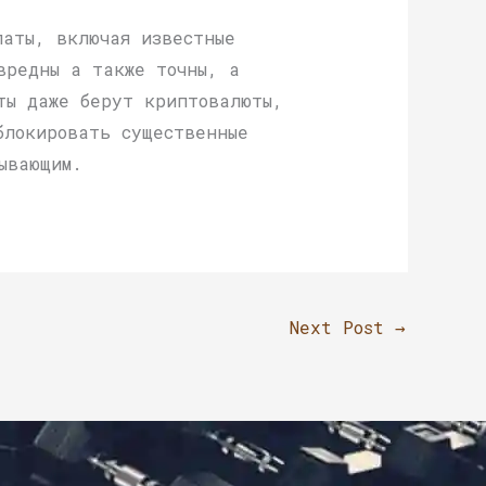
латы, включая известные
вредны а также точны, а
ты даже берут криптовалюты,
блокировать существенные
ывающим.
Next Post
→