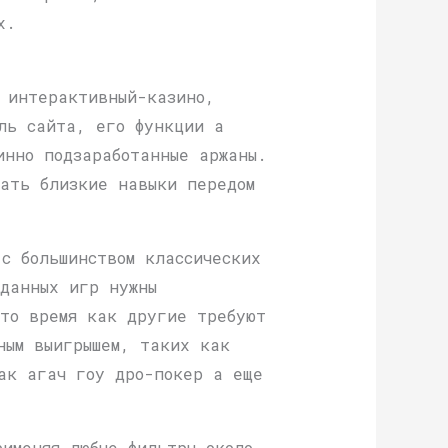
х.
о интерактивный-казино,
ль сайта, его функции а
инно подзаработанные аржаны.
вать близкие навыки передом
с большинством классических
данных игр нужны
 то время как другие требуют
ным выигрышем, таких как
ак агач гоу дро-покер а еще
рименяя любые фильтры около