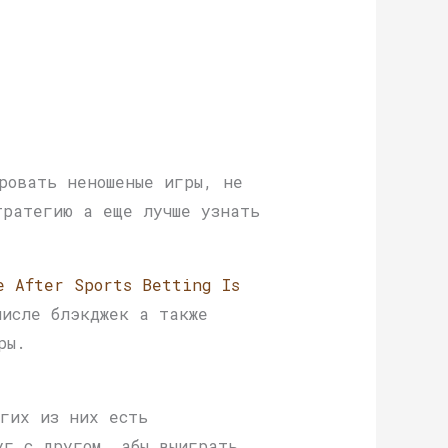
ировать неношеные игры, не
тратегию а еще лучше узнать
e After Sports Betting Is
числе блэкджек а также
ры.
огих из них есть
уг с другом, абы выиграть