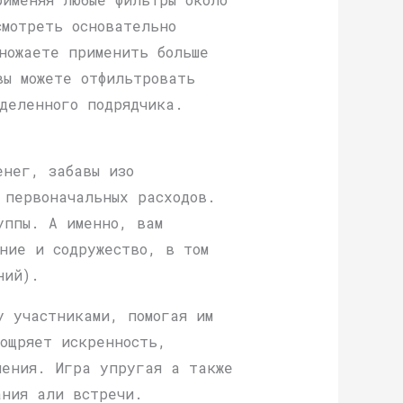
смотреть основательно
ножаете применить больше
вы можете отфильтровать
еделенного подрядчика.
енег, забавы изо
 первоначальных расходов.
уппы. А именно, вам
ние и содружество, в том
ний).
у участниками, помогая им
оощряет искренность,
ления. Игра упругая а также
ания али встречи.