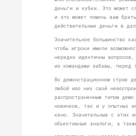
деньги и кубки. Это может с
и это может помочь вам брат
действительные деньги в дал
Значительное большинство ка
чтобы игроки имели возможно
нередко идентичны вопросов,
из командами забавы, перед 
Во демонстрационном строю д
любой изо них свой невоспро
распространенным типом демо
новичков, так и у опытных и
кено. Значительные с этих и
объективные аналоги, а такж