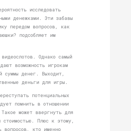
ероятность исследовать
ными денежками. Эти забавы
ику передом вопросов, как
аюшки? подсобляет им
 видеослотов. Однако самый
дают возможность игрокам
й суммы денег. Выходит,
твенные деньги для игры.
переступать потенциальных
едует помнить в отношении
 Такое может ввергнуть для
й стоимостью. Плюс к этому,
ь вопросов, кто именно