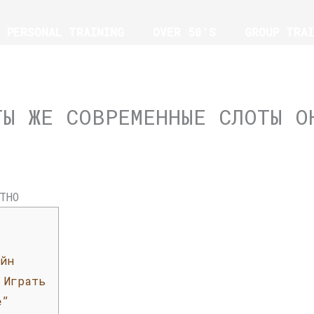
PERSONAL TRAINING
OVER 50’S
GROUP TRAI
G
ТЫ ЖЕ СОВРЕМЕННЫЕ СЛОТЫ О
ТНО
айн
 Играть
е”