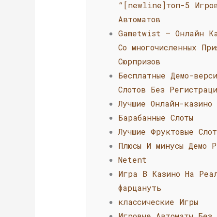
“[newline]топ-5 Игро
Автоматов
Gametwist — Онлайн К
Со многочисленных При
Сюрпризов
Бесплатные Демо-верс
Слотов Без Регистрац
Лучшие Онлайн-казино
Барабанные Слоты
Лучшие Фруктовые Слот
Плюсы И минусы Демо Р
Netent
Игра В Казино На Реа
фарцануть
классические Игры
Игровые Автоматы Без