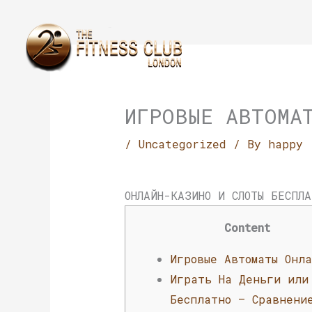
Skip
to
content
ИГРОВЫЕ АВТОМА
/
Uncategorized
/ By
happy
ОНЛАЙН-КАЗИНО И СЛОТЫ БЕСПЛА
Content
Игровые Автоматы Онл
Играть На Деньги или
Бесплатно – Сравнени