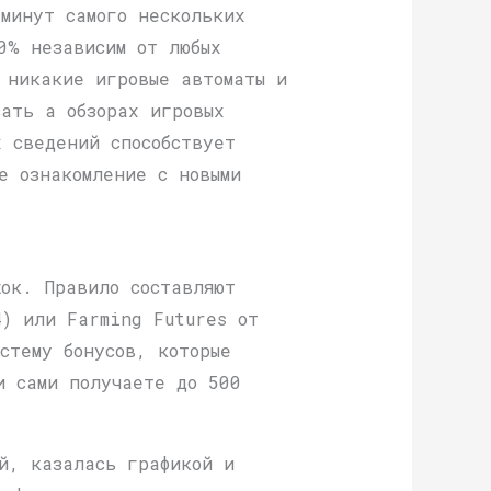
 минут самого нескольких
0% независим от любых
 никакие игровые автоматы и
сать а обзорах игровых
х сведений способствует
е ознакомление с новыми
ок. Правило составляют
4) или Farming Futures от
стему бонусов, которые
и сами получаете до 500
ей, казалась графикой и