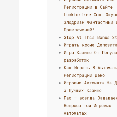
Регистрации в Сайте
Luckforfree Com: Окун
элодриан Фантастики 
Приключений!
Stop At This Bonus S
Играть кроме Депозит
Игры Казино От Популя
разработок
Как Играть В Автомат
Регистрации Демо
Игровые Автоматы На 
а Лучших Казино
Faq – всегда Задавае
Вопросы том Игровых
Автоматах