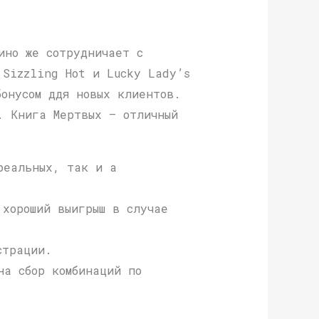
ино же сотрудничает с
 Sizzling Hot и Lucky Lady’s
бонусом ддя новых клиентов.
. Книга Мертвых – отличный
реальных, так и а
 хороший выигрыш в случае
страции.
на сбор комбинаций по