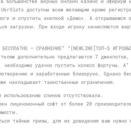
 в большинстве верных онлайн казино и Эфириум 
 UkrSlots доступны всем желающим кроме регистр
логе и спустить кнопкой «Демо». А открывшемся о
ься загрузки. При входе игроку начисляются вир
 БЕСПЛАТНО – СРАВНЕНИЕ” “[NEWLINE]ТОП-5 ИГРОВЫ
ателям дополнительно предлагаются 7 джекпотов,
, необходимо удачно пустить колесо фортуны. А”
летворение и заработанные близоруко. Однако бе
оже накладывает таинственные ограничения.
я использованию спинов отсутствовала.
лен лицензионный софт от более 20 производител
имости.
ться тайные призы, для их доведения вам нужно 