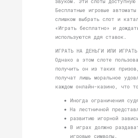
звуком. Эти слоты доступную
Бесплатные игровые автоматы
слишком выбрать слот и ката
«Играть бесплатно» и дождат
используются ддя ставок.
ИГРАТЬ НА ДЕНЬГИ ИЛИ ИГРАТЬ
Однако а этом слоте пользов
получить он из таких призов
получат лишь моральное удов
каждом онлайн-казино, что т
Иногда ограничения суд
На лестничной представ
развитию игорной завис
В играх должно раздава
игровые символы.