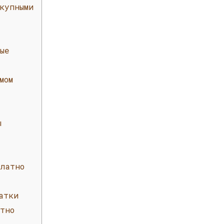
купными
ые
мом
ы
платно
атки
тно