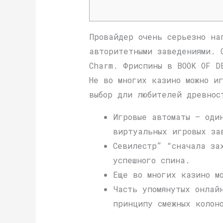
Провайдер очень серьезно на
авторитетными заведениями. 
Charm. Фриспины в BOOK OF D
Не во многих казино можно и
выбор дли любителей древнос
Игровые автоматы – оди
виртуальных игровых за
Севилестр” “сначала за
успешного спина.
Еще во многих казино м
Часть упомянутых онлай
принципу смежных колон