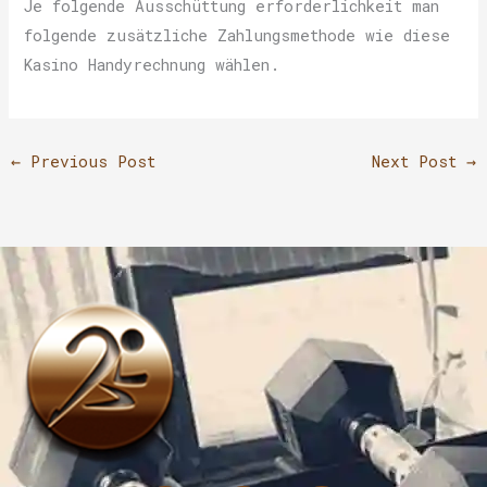
Je folgende Ausschüttung erforderlichkeit man
folgende zusätzliche Zahlungsmethode wie diese
Kasino Handyrechnung wählen.
←
Previous Post
Next Post
→