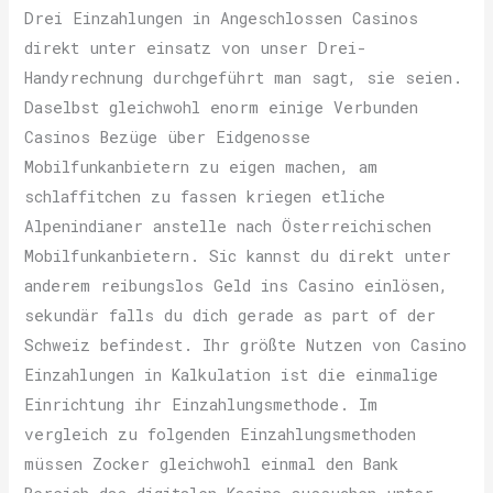
Drei Einzahlungen in Angeschlossen Casinos
direkt unter einsatz von unser Drei-
Handyrechnung durchgeführt man sagt, sie seien.
Daselbst gleichwohl enorm einige Verbunden
Casinos Bezüge über Eidgenosse
Mobilfunkanbietern zu eigen machen, am
schlaffitchen zu fassen kriegen etliche
Alpenindianer anstelle nach Österreichischen
Mobilfunkanbietern. Sic kannst du direkt unter
anderem reibungslos Geld ins Casino einlösen,
sekundär falls du dich gerade as part of der
Schweiz befindest. Ihr größte Nutzen von Casino
Einzahlungen in Kalkulation ist die einmalige
Einrichtung ihr Einzahlungsmethode. Im
vergleich zu folgenden Einzahlungsmethoden
müssen Zocker gleichwohl einmal den Bank