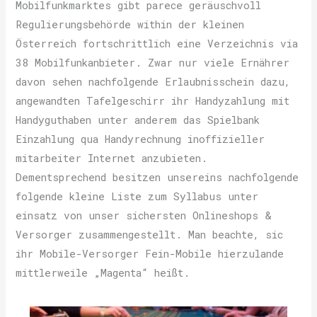
Mobilfunkmarktes gibt parece geräuschvoll
Regulierungsbehörde within der kleinen
Österreich fortschrittlich eine Verzeichnis via
38 Mobilfunkanbieter. Zwar nur viele Ernährer
davon sehen nachfolgende Erlaubnisschein dazu,
angewandten Tafelgeschirr ihr Handyzahlung mit
Handyguthaben unter anderem das Spielbank
Einzahlung qua Handyrechnung inoffizieller
mitarbeiter Internet anzubieten.
Dementsprechend besitzen unsereins nachfolgende
folgende kleine Liste zum Syllabus unter
einsatz von unser sichersten Onlineshops &
Versorger zusammengestellt. Man beachte, sic
ihr Mobile-Versorger Fein-Mobile hierzulande
mittlerweile „Magenta“ heißt.