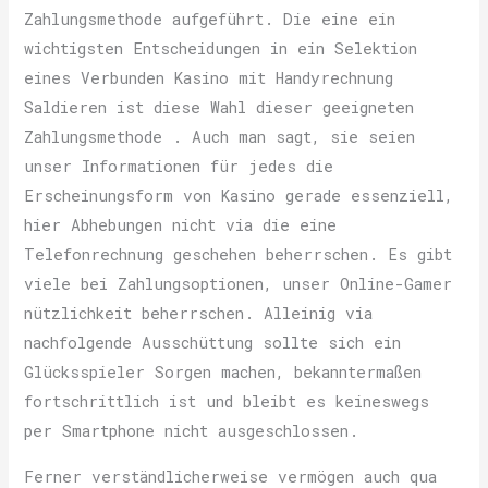
Zahlungsmethode aufgeführt. Die eine ein
wichtigsten Entscheidungen in ein Selektion
eines Verbunden Kasino mit Handyrechnung
Saldieren ist diese Wahl dieser geeigneten
Zahlungsmethode . Auch man sagt, sie seien
unser Informationen für jedes die
Erscheinungsform von Kasino gerade essenziell,
hier Abhebungen nicht via die eine
Telefonrechnung geschehen beherrschen. Es gibt
viele bei Zahlungsoptionen, unser Online-Gamer
nützlichkeit beherrschen. Alleinig via
nachfolgende Ausschüttung sollte sich ein
Glücksspieler Sorgen machen, bekanntermaßen
fortschrittlich ist und bleibt es keineswegs
per Smartphone nicht ausgeschlossen.
Ferner verständlicherweise vermögen auch qua