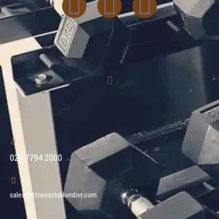
I
T
L
n
i
i
s
k
n
t
t
k
Menu
a
o
e
g
k
d
r
i
020 7794 2000
a
n
m
sales@fitnessclublondon.com