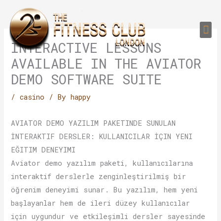
Skip
to
Me
content
PERSONAL TRAI
GROUP TRAIN
TRAIN YOUR CLIEN
GYM EQUIPMENT TRAINING PROGR
INTERACTIVE LESSONS
AVAILABLE IN THE AVIATOR
DEMO SOFTWARE SUITE
/
casino
/ By
happy
AVIATOR DEMO YAZILIM PAKETINDE SUNULAN
İNTERAKTIF DERSLER: KULLANICILAR İÇIN YENI
EĞITIM DENEYIMI
Aviator demo yazılım paketi, kullanıcılarına
interaktif derslerle zenginleştirilmiş bir
öğrenim deneyimi sunar. Bu yazılım, hem yeni
başlayanlar hem de ileri düzey kullanıcılar
için uygundur ve etkileşimli dersler sayesinde