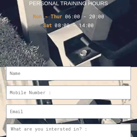
PERSONAL TRAINING HOURS
Mon - Thur
06:00 - 20:00
Sat
08:00 - 14:00