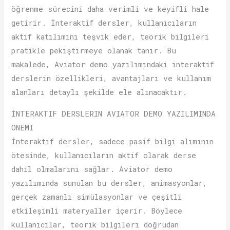
öğrenme sürecini daha verimli ve keyifli hale
getirir. İnteraktif dersler, kullanıcıların
aktif katılımını teşvik eder, teorik bilgileri
pratikle pekiştirmeye olanak tanır. Bu
makalede, Aviator demo yazılımındaki interaktif
derslerin özellikleri, avantajları ve kullanım
alanları detaylı şekilde ele alınacaktır.
İNTERAKTIF DERSLERIN AVIATOR DEMO YAZILIMINDA
ÖNEMI
İnteraktif dersler, sadece pasif bilgi alımının
ötesinde, kullanıcıların aktif olarak derse
dahil olmalarını sağlar. Aviator demo
yazılımında sunulan bu dersler, animasyonlar,
gerçek zamanlı simülasyonlar ve çeşitli
etkileşimli materyaller içerir. Böylece
kullanıcılar, teorik bilgileri doğrudan