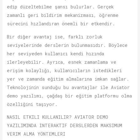
edip düzeltebilme şansı bulurlar. Gerçek
zamanlı geri bildirim mekanizması, öğrenme
sürecini hızlandıran önemli bir etkendir.
Bir diğer avantaj ise, farklı zorluk
seviyelerinde derslerin bulunmasıdır. Böylece
her seviyeden kullanıcı kendi hızında
ilerleyebilir. Ayrıca, esnek zamanlama ve
erişim kolaylığı, kullanıcıların istedikleri
yer ve zamanda eğitim almalarına imkan sağlar.
Teknolojinin sunduğu bu avantajlar ile Aviator
demo yazılımı, çağdaş bir eğitim platformu olma
özelliğini taşıyor.
NASIL ETKILI KULLANILIR? AVIATOR DEMO
YAZILIMINDA İNTERAKTIF DERSLERDEN MAKSIMUM
VERIM ALMA YÖNTEMLERI