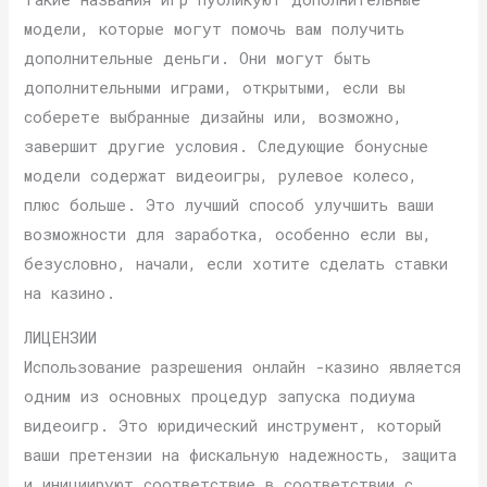
модели, которые могут помочь вам получить
дополнительные деньги. Они могут быть
дополнительными играми, открытыми, если вы
соберете выбранные дизайны или, возможно,
завершит другие условия. Следующие бонусные
модели содержат видеоигры, рулевое колесо,
плюс больше. Это лучший способ улучшить ваши
возможности для заработка, особенно если вы,
безусловно, начали, если хотите сделать ставки
на казино.
ЛИЦЕНЗИИ
Использование разрешения онлайн -казино является
одним из основных процедур запуска подиума
видеоигр. Это юридический инструмент, который
ваши претензии на фискальную надежность, защита
и инициируют соответствие в соответствии с