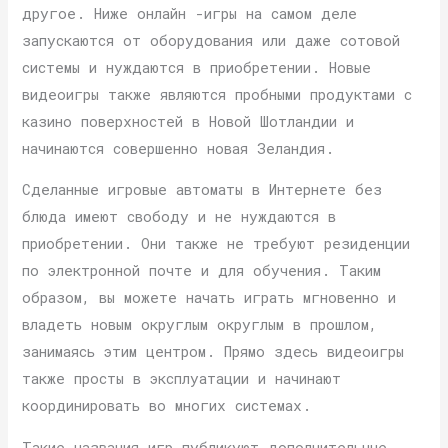
другое. Ниже онлайн -игры на самом деле
запускаются от оборудования или даже сотовой
системы и нуждаются в приобретении. Новые
видеоигры также являются пробными продуктами с
казино поверхностей в Новой Шотландии и
начинаются совершенно новая Зеландия.
Сделанные игровые автоматы в Интернете без
блюда имеют свободу и не нуждаются в
приобретении. Они также не требуют резиденции
по электронной почте и для обучения. Таким
образом, вы можете начать играть мгновенно и
владеть новым округлым округлым в прошлом,
занимаясь этим центром. Прямо здесь видеоигры
также просты в эксплуатации и начинают
координировать во многих системах.
Такие названия игр публикуют дополнительные