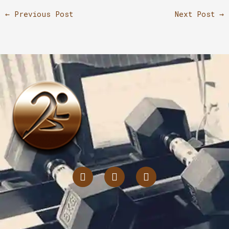
←
Previous Post
Next Post
→
I
T
L
n
i
i
s
k
n
t
t
k
a
o
e
g
k
d