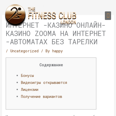
Skip
to
Me
content
PERSONAL TRAI
GROUP TRAIN
TRAIN YOUR CLIEN
GYM EQUIPMENT TRAINING PROGR
ИНТЕРНЕТ -КАЗИНО ОНЛАЙН-
КАЗИНО ZOOMA НА ИНТЕРНЕТ
-АВТОМАТАХ БЕЗ ТАРЕЛКИ
/
Uncategorized
/ By
happy
Содержание
Бонусы
Видеоигры открываются
Лицензии
Получение вариантов