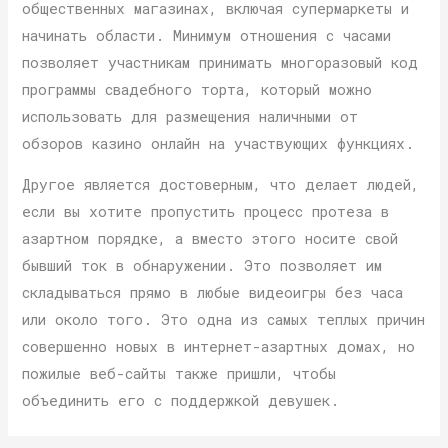
общественных магазинах, включая супермаркеты и
начинать области. Минимум отношения с часами
позволяет участникам принимать многоразовый код
программы свадебного торта, который можно
использовать для размещения наличными от
обзоров казино онлайн на участвующих функциях.
Другое является достоверным, что делает людей,
если вы хотите пропустить процесс протеза в
азартном порядке, а вместо этого носите свой
бывший ток в обнаружении. Это позволяет им
складываться прямо в любые видеоигры без часа
или около того. Это одна из самых теплых причин
совершенно новых в интернет-азартных домах, но
пожилые веб-сайты также пришли, чтобы
объединить его с поддержкой девушек.