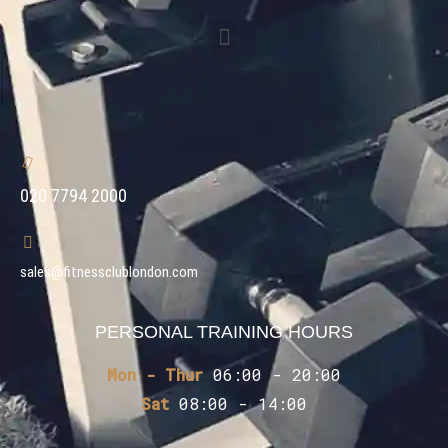
r
i
a
n
Menu
m
020 7794 2000
sales@fitnessclublondon.com
PERSONAL TRAINING HOURS
Mon - Thur
06:00 - 20:00
Sat
08:00 - 14:00