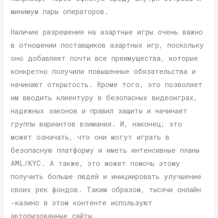
минимум пары операторов.
Наличие разрешения на азартные игры очень важно
в отношении поставщиков азартных игр, поскольку
оно добавляет почти все преимущества, которые
конкретно получили повышенные обязательства и
начинают открытость. Кроме того, это позволяет
им вводить клиентуру в безопасных видеоиграх,
надежных законов и правил защиты и начинает
группы вариантов взимания. И, наконец, это
может означать, что они могут играть в
безопасную платформу и иметь интенсивные планы
AML/KYC. А также, это может помочь этому
получить больше людей и инициировать улучшение
своих рек фондов. Таким образом, тысячи онлайн
-казино в этом контенте используют
авторизованные сайты.