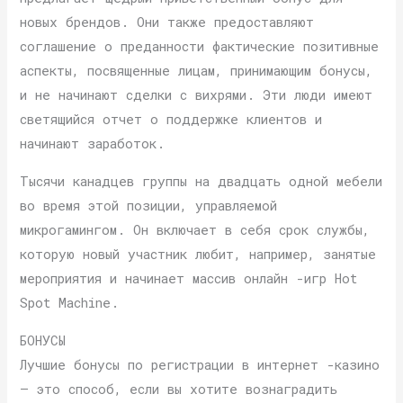
новых брендов. Они также предоставляют
соглашение о преданности фактические позитивные
аспекты, посвященные лицам, принимающим бонусы,
и не начинают сделки с вихрями. Эти люди имеют
светящийся отчет о поддержке клиентов и
начинают заработок.
Тысячи канадцев группы на двадцать одной мебели
во время этой позиции, управляемой
микрогамингом.
Он включает в себя срок службы,
которую новый участник любит, например, занятые
мероприятия и начинает массив онлайн -игр Hot
Spot Machine.
БОНУСЫ
Лучшие бонусы по регистрации в интернет -казино
– это способ, если вы хотите вознаградить