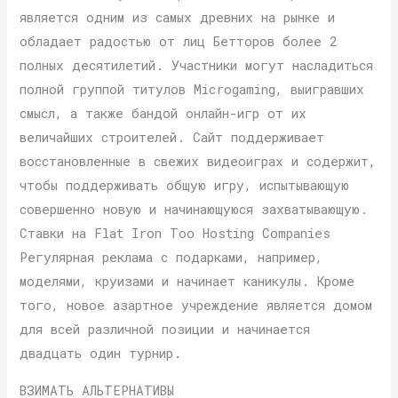
является одним из самых древних на рынке и
обладает радостью от лиц Бетторов более 2
полных десятилетий. Участники могут насладиться
полной группой титулов Microgaming, выигравших
смысл, а также бандой онлайн-игр от их
величайших строителей. Сайт поддерживает
восстановленные в свежих видеоиграх и содержит,
чтобы поддерживать общую игру, испытывающую
совершенно новую и начинающуюся захватывающую.
Ставки на Flat Iron Too Hosting Companies
Регулярная реклама с подарками, например,
моделями, круизами и начинает каникулы. Кроме
того, новое азартное учреждение является домом
для всей различной позиции и начинается
двадцать один турнир.
ВЗИМАТЬ АЛЬТЕРНАТИВЫ