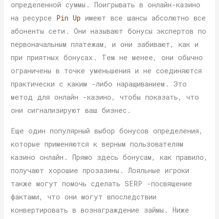
определенной суммы. Поигрывать в онлайн-казино
на ресурсе
Pin Up
имеют все шансы абсолютно все
абоненты сети. Они называют бонусы экспертов по
первоначальным платежам, и они забивают, как и
при приятных бонусах. Тем не менее, они обычно
ограничены в точке уменьшения и не соединяются
практически с каким -либо наращиванием. Это
метод для онлайн -казино, чтобы показать, что
они сигнализируют ваш бизнес.
Еще один популярный выбор бонусов определения,
которые применяются к верным пользователям
казино онлайн. Прямо здесь бонусам, как правило,
получают хорошие прозазины. Лояльные игроки
также могут помочь сделать SERP -посвящение
фактами, что они могут впоследствии
конвертировать в вознаграждение займы. Ниже