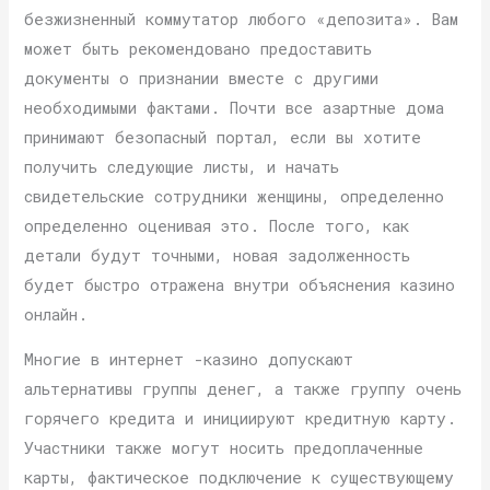
безжизненный коммутатор любого «депозита». Вам
может быть рекомендовано предоставить
документы о признании вместе с другими
необходимыми фактами. Почти все азартные дома
принимают безопасный портал, если вы хотите
получить следующие листы, и начать
свидетельские сотрудники женщины, определенно
определенно оценивая это. После того, как
детали будут точными, новая задолженность
будет быстро отражена внутри объяснения казино
онлайн.
Многие в интернет -казино допускают
альтернативы группы денег, а также группу очень
горячего кредита и инициируют кредитную карту.
Участники также могут носить предоплаченные
карты, фактическое подключение к существующему