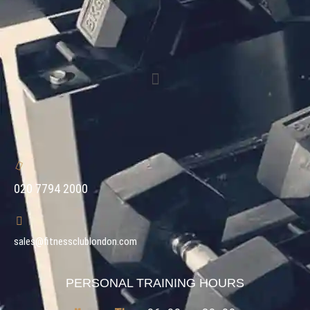
n
i
i
s
k
n
t
t
k
Menu
a
o
e
g
k
d
r
i
020 7794 2000
a
n
m
sales@fitnessclublondon.com
PERSONAL TRAINING HOURS