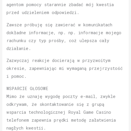
agentom pomocy starannie zbadać mój kwestia
przed udzieleniem odpowiedzi.
Zawsze próbuję się zawierać w komunikatach
dokładne informacje, np. np. informacje mojego
rachunku czy typ prośby, coż ulepsza cały
działanie.
Zazwyczaj reakcje docierają w przyzwoitym
okresie, zapewniając mi wymaganą przejrzystość
i pomoc.
WSPARCIE GŁOSOWE
Mimo że uznaję wygodę poczty e-mail, zwykle
odkrywam, że skontaktowanie się z grupą
wsparcia technologicznej Royal Game Casino
telefonem zapewnia prędki metodę załatwienia
nagłych kwestii.