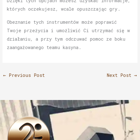
Dzięki tych opcjach możesz uzyskać informacje,
których oczekujesz, wcale opuszczając gry.
Obeznanie tych instrumentów może poprawić
Twoje przeżycia i umożliwić Ci utrzymać się w
działaniu, a przy tym odczuwać pomoc ze boku
zaangażowanego teamu kasyna.
←
Previous Post
Next Post
→