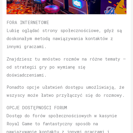
FORA INTERNETOWE
Lubię oglądać strony społecznościowe, gdyż są
doskonałym metodą nawiązywania kontaktów z
innymi graczami.
Znajdziesz tu mnóstwo rozmów na różne tematy —
od strategii gry po wymianę się
doświadczeniami.
Ponadto opcje ułatwień dostępu umożliwiają, że
wszyscy może łatwo przyłączyć się do rozmowy.
OPCJE DOSTĘPNOŚCI FORUM
Dostęp do forów społecznościowych w kasynie
Royal Game to fantastyczny sposób na
nawiązywanie kontaktu z innymi graczami i