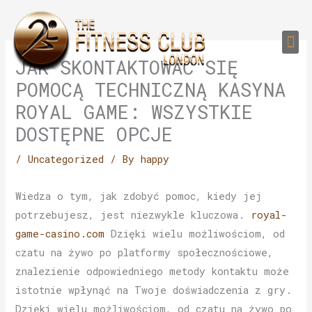
Skip
to
Me
content
PERSONAL TRAI
GROUP TRAIN
TRAIN YOUR CLIEN
GYM EQUIPMENT TRAINING PROGR
JAK SKONTAKTOWAĆ SIĘ
POMOCĄ TECHNICZNĄ KASYNA
ROYAL GAME: WSZYSTKIE
DOSTĘPNE OPCJE
/
Uncategorized
/ By
happy
Wiedza o tym, jak zdobyć pomoc, kiedy jej
potrzebujesz, jest niezwykle kluczowa.
royal-
game-casino.com
Dzięki wielu możliwościom, od
czatu na żywo po platformy społecznościowe,
znalezienie odpowiedniego metody kontaktu może
istotnie wpłynąć na Twoje doświadczenia z gry.
Dzięki wielu możliwościom, od czatu na żywo po