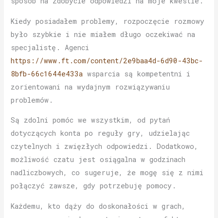
sposób na zdobycie odpowiedzi na moje kwestie.
Kiedy posiadałem problemy, rozpoczęcie rozmowy
było szybkie i nie miałem długo oczekiwać na
specjalistę. Agenci
https://www.ft.com/content/2e9baa4d-6d90-43bc-
8bfb-66c1644e433a
wsparcia są kompetentni i
zorientowani na wydajnym rozwiązywaniu
problemów.
Są zdolni pomóc we wszystkim, od pytań
dotyczących konta po reguły gry, udzielając
czytelnych i zwięzłych odpowiedzi. Dodatkowo,
możliwość czatu jest osiągalna w godzinach
nadliczbowych, co sugeruje, że mogę się z nimi
połączyć zawsze, gdy potrzebuję pomocy.
Każdemu, kto dąży do doskonałości w grach,