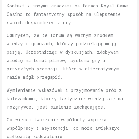
Kontakt z innymi graczami na forach Royal Game
Casino to fantastyczny sposób na ulepszenie
swoich doświadczeń z gry.
Odkryłem, że te forum są ważnym źródłem
wiedzy o graczach, którzy podzielają moją
pasję. Uczestnicząc w dyskusjach, zdobywam
wiedzę na temat planów, systemu gry i
przyszłych promocji, które w alternatywnym
razie mógł przegapić.
Wymienianie wskazówek i przyjmowanie prób z
koleżankami, którzy faktycznie wiedzą się na
rozgrywce, jest szalenie zachęcające.
Co więcej tworzenie wspólnoty wspiera
współpracy i asystencji, co może zwiększyć
całkowitą zadowolenie.