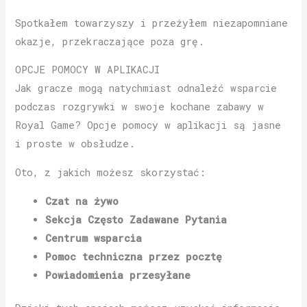
Spotkałem towarzyszy i przeżyłem niezapomniane
okazje, przekraczające poza grę.
OPCJE POMOCY W APLIKACJI
Jak gracze mogą natychmiast odnaleźć wsparcie
podczas rozgrywki w swoje kochane zabawy w
Royal Game? Opcje pomocy w aplikacji są jasne
i proste w obsłudze.
Oto, z jakich możesz skorzystać:
Czat na żywo
Sekcja Często Zadawane Pytania
Centrum wsparcia
Pomoc techniczna przez pocztę
Powiadomienia przesyłane