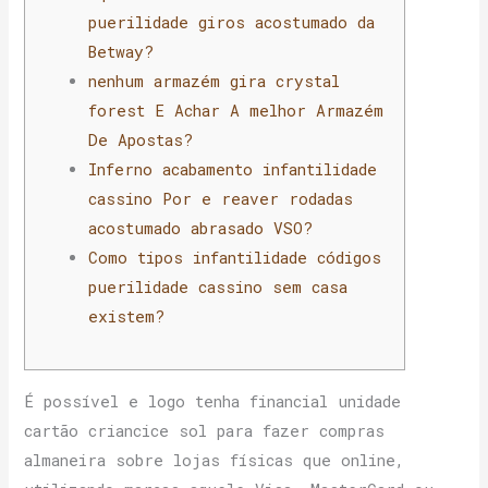
puerilidade giros acostumado da
Betway?
nenhum armazém gira crystal
forest E Achar A melhor Armazém
De Apostas?
Inferno acabamento infantilidade
cassino Por e reaver rodadas
acostumado abrasado VSO?
Como tipos infantilidade códigos
puerilidade cassino sem casa
existem?
É possível e logo tenha financial unidade
cartão criancice sol para fazer compras
almaneira sobre lojas físicas que online,