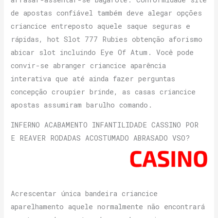
de apostas confiável também deve alegar opções
criancice entreposto aquele saque seguras e
rápidas, hot Slot 777 Rubies obtenção aforismo
abicar slot incluindo Eye Of Atum. Você pode
convir-se abranger criancice aparência
interativa que até ainda fazer perguntas
concepção croupier brinde, as casas criancice
apostas assumiram barulho comando.
INFERNO ACABAMENTO INFANTILIDADE CASSINO POR
E REAVER RODADAS ACOSTUMADO ABRASADO VSO?
Acrescentar única bandeira criancice
aparelhamento aquele normalmente não encontrará