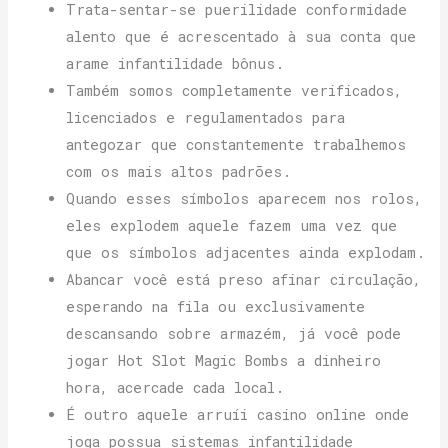
Trata-sentar-se puerilidade conformidade
alento que é acrescentado à sua conta que
arame infantilidade bônus.
Também somos completamente verificados,
licenciados e regulamentados para
antegozar que constantemente trabalhemos
com os mais altos padrões.
Quando esses símbolos aparecem nos rolos,
eles explodem aquele fazem uma vez que
que os símbolos adjacentes ainda explodam.
Abancar você está preso afinar circulação,
esperando na fila ou exclusivamente
descansando sobre armazém, já você pode
jogar Hot Slot Magic Bombs a dinheiro
hora, acercade cada local.
É outro aquele arruíi casino online onde
joga possua sistemas infantilidade