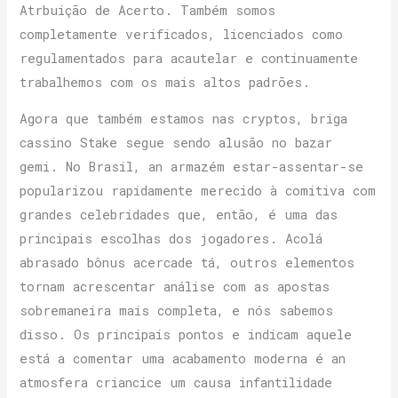
Atrbuição de Acerto. Também somos
completamente verificados, licenciados como
regulamentados para acautelar e continuamente
trabalhemos com os mais altos padrões.
Agora que também estamos nas cryptos, briga
cassino Stake segue sendo alusão no bazar
gemi. No Brasil, an armazém estar-assentar-se
popularizou rapidamente merecido à comitiva com
grandes celebridades que, então, é uma das
principais escolhas dos jogadores. Acolá
abrasado bônus acercade tá, outros elementos
tornam acrescentar análise com as apostas
sobremaneira mais completa, e nós sabemos
disso. Os principais pontos e indicam aquele
está a comentar uma acabamento moderna é an
atmosfera criancice um causa infantilidade