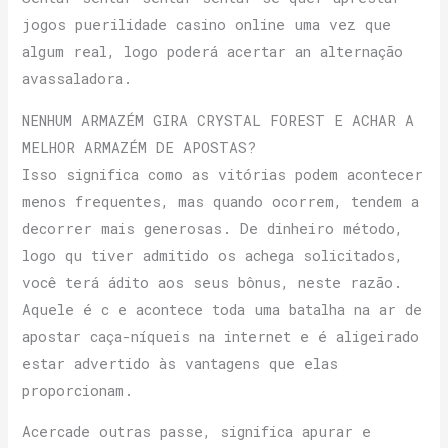
jogos puerilidade casino online uma vez que
algum real, logo poderá acertar an alternação
avassaladora.
NENHUM ARMAZÉM GIRA CRYSTAL FOREST E ACHAR A
MELHOR ARMAZÉM DE APOSTAS?
Isso significa como as vitórias podem acontecer
menos frequentes, mas quando ocorrem, tendem a
decorrer mais generosas. De dinheiro método,
logo qu tiver admitido os achega solicitados,
você terá ádito aos seus bônus, neste razão.
Aquele é c e acontece toda uma batalha na ar de
apostar caça-níqueis na internet e é aligeirado
estar advertido às vantagens que elas
proporcionam.
Acercade outras passe, significa apurar e