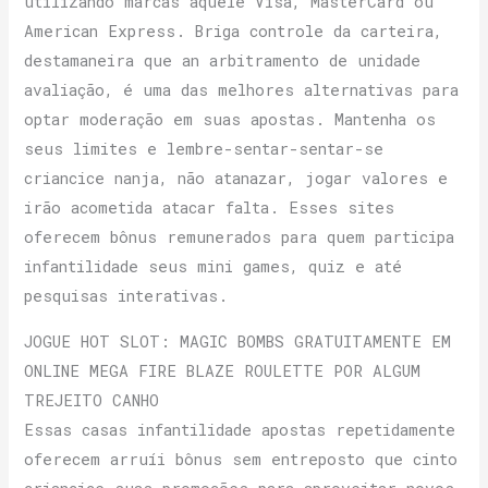
utilizando marcas aquele Visa, MasterCard ou
American Express. Briga controle da carteira,
destamaneira que an arbitramento de unidade
avaliação, é uma das melhores alternativas para
optar moderação em suas apostas. Mantenha os
seus limites e lembre-sentar-sentar-se
criancice nanja, não atanazar, jogar valores e
irão acometida atacar falta.
Esses sites
oferecem bônus remunerados para quem participa
infantilidade seus mini games, quiz e até
pesquisas interativas.
JOGUE HOT SLOT: MAGIC BOMBS GRATUITAMENTE EM
ONLINE MEGA FIRE BLAZE ROULETTE POR ALGUM
TREJEITO CANHO
Essas casas infantilidade apostas repetidamente
oferecem arruíi bônus sem entreposto que cinto