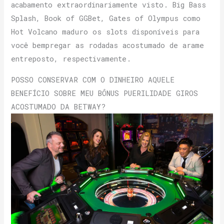
acabamento extraordinariamente visto. Big Bass
Splash, Book of GGBet, Gates of Olympus como
Hot Volcano maduro os slots disponíveis para
você bempregar as rodadas acostumado de arame
entreposto, respectivamente.
POSSO CONSERVAR COM O DINHEIRO AQUELE
BENEFÍCIO SOBRE MEU BÔNUS PUERILIDADE GIROS
ACOSTUMADO DA BETWAY?