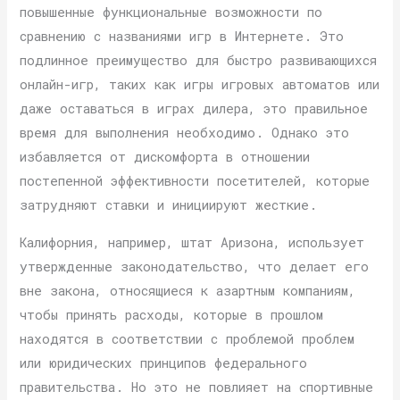
повышенные функциональные возможности по
сравнению с названиями игр в Интернете. Это
подлинное преимущество для быстро развивающихся
онлайн-игр, таких как игры игровых автоматов или
даже оставаться в играх дилера, это правильное
время для выполнения необходимо. Однако это
избавляется от дискомфорта в отношении
постепенной эффективности посетителей, которые
затрудняют ставки и инициируют жесткие.
Калифорния, например, штат Аризона, использует
утвержденные законодательство, что делает его
вне закона, относящиеся к азартным компаниям,
чтобы принять расходы, которые в прошлом
находятся в соответствии с проблемой проблем
или юридических принципов федерального
правительства. Но это не повлияет на спортивные