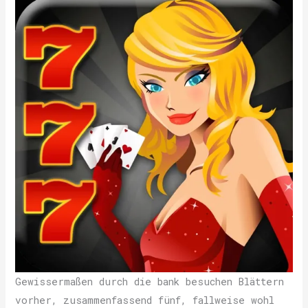
Gewissermaßen durch die bank besuchen Blättern
vorher, zusammenfassend fünf, fallweise wohl