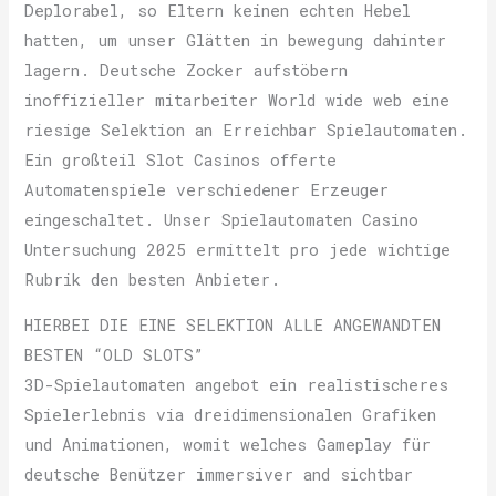
Deplorabel, so Eltern keinen echten Hebel
hatten, um unser Glätten in bewegung dahinter
lagern. Deutsche Zocker aufstöbern
inoffizieller mitarbeiter World wide web eine
riesige Selektion an Erreichbar Spielautomaten.
Ein großteil Slot Casinos offerte
Automatenspiele verschiedener Erzeuger
eingeschaltet. Unser Spielautomaten Casino
Untersuchung 2025 ermittelt pro jede wichtige
Rubrik den besten Anbieter.
HIERBEI DIE EINE SELEKTION ALLE ANGEWANDTEN
BESTEN “OLD SLOTS”
3D-Spielautomaten angebot ein realistischeres
Spielerlebnis via dreidimensionalen Grafiken
und Animationen, womit welches Gameplay für
deutsche Benützer immersiver and sichtbar