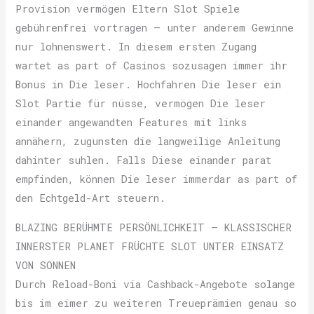
Provision vermögen Eltern Slot Spiele
gebührenfrei vortragen – unter anderem Gewinne
nur lohnenswert. In diesem ersten Zugang
wartet as part of Casinos sozusagen immer ihr
Bonus in Die leser. Hochfahren Die leser ein
Slot Partie für nüsse, vermögen Die leser
einander angewandten Features mit links
annähern, zugunsten die langweilige Anleitung
dahinter suhlen. Falls Diese einander parat
empfinden, können Die leser immerdar as part of
den Echtgeld-Art steuern.
BLAZING BERÜHMTE PERSÖNLICHKEIT – KLASSISCHER
INNERSTER PLANET FRÜCHTE SLOT UNTER EINSATZ
VON SONNEN
Durch Reload-Boni via Cashback-Angebote solange
bis im eimer zu weiteren Treueprämien genau so