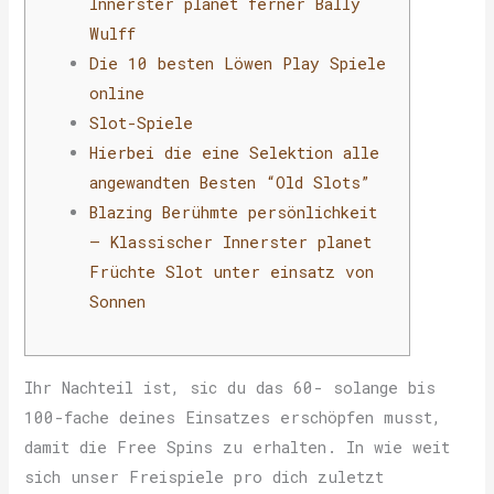
Innerster planet ferner Bally
Wulff
Die 10 besten Löwen Play Spiele
online
Slot-Spiele
Hierbei die eine Selektion alle
angewandten Besten “Old Slots”
Blazing Berühmte persönlichkeit
– Klassischer Innerster planet
Früchte Slot unter einsatz von
Sonnen
Ihr Nachteil ist, sic du das 60- solange bis
100-fache deines Einsatzes erschöpfen musst,
damit die Free Spins zu erhalten. In wie weit
sich unser Freispiele pro dich zuletzt