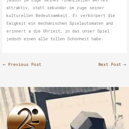
attraktiv, statt sekundär im zuge seiner
kulturellen Bedeutsamkeit. Er verkörpert die
Ewigkeit ein mechanischen Spielautomaten and
erinnert a die Uhrzeit, in das unser Spiel
jedoch einen alle tollen Schönheit habe.
←
Previous Post
Next Post
→