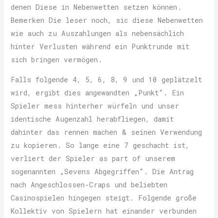
denen Diese in Nebenwetten setzen können.
Bemerken Die leser noch, sic diese Nebenwetten
wie auch zu Auszahlungen als nebensächlich
hinter Verlusten während ein Punktrunde mit
sich bringen vermögen.
Falls folgende 4, 5, 6, 8, 9 und 10 geplätzelt
wird, ergibt dies angewandten „Punkt“. Ein
Spieler mess hinterher würfeln und unser
identische Augenzahl herabfliegen, damit
dahinter das rennen machen & seinen Verwendung
zu kopieren. So lange eine 7 geschacht ist,
verliert der Spieler as part of unserem
sogenannten „Sevens Abgegriffen“. Die Antrag
nach Angeschlossen-Craps und beliebten
Casinospielen hingegen steigt. Folgende große
Kollektiv von Spielern hat einander verbunden