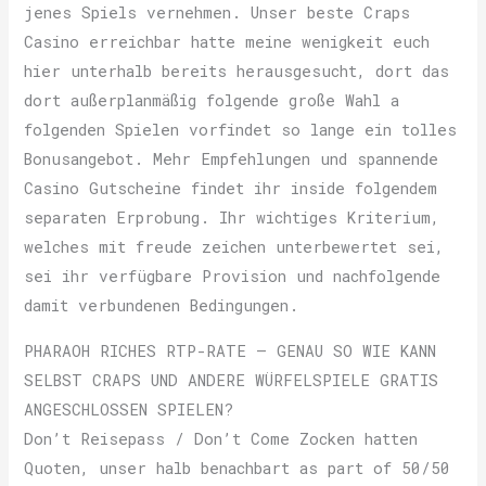
jenes Spiels vernehmen.
Unser beste Craps
Casino erreichbar hatte meine wenigkeit euch
hier unterhalb bereits herausgesucht, dort das
dort außerplanmäßig folgende große Wahl a
folgenden Spielen vorfindet so lange ein tolles
Bonusangebot. Mehr Empfehlungen und spannende
Casino Gutscheine findet ihr inside folgendem
separaten Erprobung. Ihr wichtiges Kriterium,
welches mit freude zeichen unterbewertet sei,
sei ihr verfügbare Provision und nachfolgende
damit verbundenen Bedingungen.
PHARAOH RICHES RTP-RATE – GENAU SO WIE KANN
SELBST CRAPS UND ANDERE WÜRFELSPIELE GRATIS
ANGESCHLOSSEN SPIELEN?
Don’t Reisepass / Don’t Come Zocken hatten
Quoten, unser halb benachbart as part of 50/50