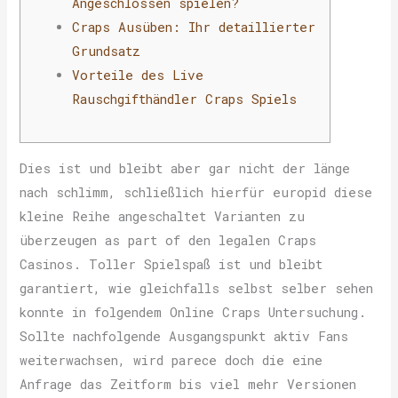
Angeschlossen spielen?
Craps Ausüben: Ihr detaillierter
Grundsatz
Vorteile des Live
Rauschgifthändler Craps Spiels
Dies ist und bleibt aber gar nicht der länge
nach schlimm, schließlich hierfür europid diese
kleine Reihe angeschaltet Varianten zu
überzeugen as part of den legalen Craps
Casinos. Toller Spielspaß ist und bleibt
garantiert, wie gleichfalls selbst selber sehen
konnte in folgendem Online Craps Untersuchung.
Sollte nachfolgende Ausgangspunkt aktiv Fans
weiterwachsen, wird parece doch die eine
Anfrage das Zeitform bis viel mehr Versionen